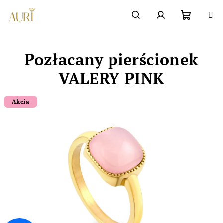
Przejść
do
Chatbot šperkovnice AURI
treści
Koszyk
Szukaj
Zaloguj
Pozłacany pierścionek
się
VALERY PINK
Akcia