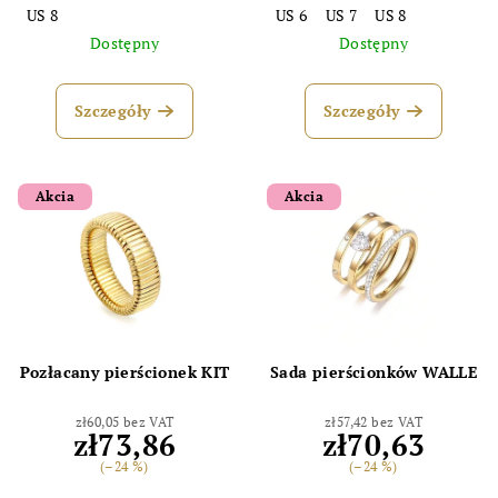
US 8
US 6
US 7
US 8
Dostępny
Dostępny
Szczegóły
Szczegóły
Akcia
Akcia
Pozłacany pierścionek KIT
Sada pierścionków WALLE
zł60,05 bez VAT
zł57,42 bez VAT
zł73,86
zł70,63
(–24 %)
(–24 %)