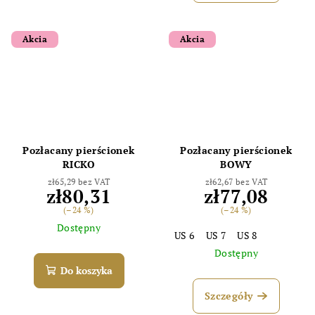
Akcia
Akcia
Pozłacany pierścionek
Pozłacany pierścionek
RICKO
BOWY
zł65,29 bez VAT
zł62,67 bez VAT
zł80,31
zł77,08
(–24 %)
(–24 %)
Dostępny
US 6
US 7
US 8
Dostępny
Do koszyka
Szczegóły