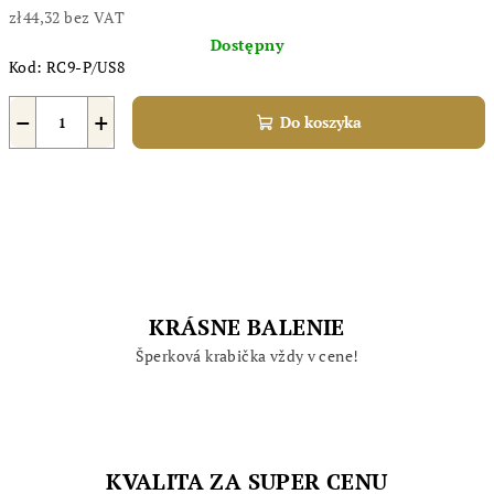
zł44,32 bez VAT
Cena
Dostępny
jednostkowa:
Kod:
RC9-P/US8
−
+
Do koszyka
KRÁSNE BALENIE
Šperková krabička vždy v cene!
KVALITA ZA SUPER CENU