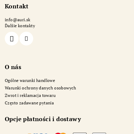
o
Kontakt
p
info
@
auri.sk
k
Ďalšie kontakty
a
O nás
Ogólne warunki handlowe
Warunki ochrony danych osobowych
Zwrot i reklamacja towaru
Często zadawane pytania
Opcje płatności i dostawy