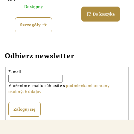
Dostępny
Do koszyka
Szczegóły
Odbierz newsletter
E-mail
Vložením e-mailu súhlasíte s
podmienkami ochrany
osobných údajov
Zaloguj się
S
t