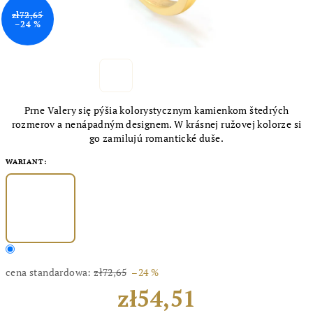
zł72,65
–24 %
Prne Valery się pýšia kolorystycznym kamienkom štedrých
rozmerov a nenápadným designem. W krásnej ružovej kolorze si
go zamilujú romantické duše.
WARIANT:
cena standardowa:
zł72,65
–24 %
zł54,51