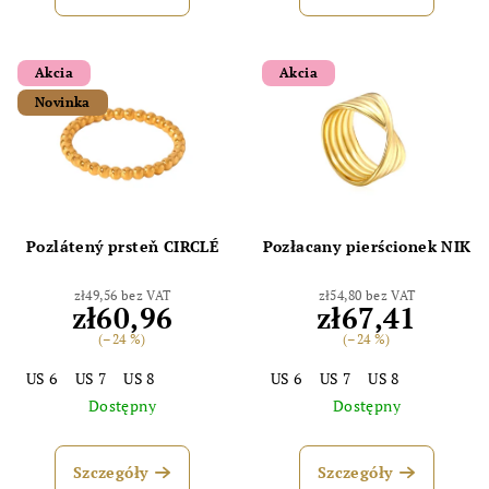
Akcia
Akcia
Novinka
Pozlátený prsteň CIRCLÉ
Pozłacany pierścionek NIK
zł49,56 bez VAT
zł54,80 bez VAT
zł60,96
zł67,41
(–24 %)
(–24 %)
US 6
US 7
US 8
US 6
US 7
US 8
Dostępny
Dostępny
Szczegóły
Szczegóły