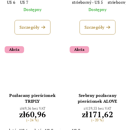
US 6
US 7
strieborný - US 5
strieborný -
Dostępny
Dostępny
Szczegóły
Szczegóły
Akcia
Akcia
Odoslať
Powered by chaterimo
Pozłacany pierścionek
Srebrny pozłacany
TRIPLY
pierścionek ALOVE
zł49,56 bez VAT
zł139,53 bez VAT
zł60,96
zł171,62
(–24 %)
(–20 %)