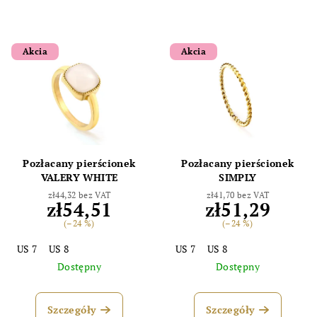
Akcia
Akcia
Pozłacany pierścionek
Pozłacany pierścionek
VALERY WHITE
SIMPLY
zł44,32 bez VAT
zł41,70 bez VAT
zł54,51
zł51,29
(–24 %)
(–24 %)
US 7
US 8
US 7
US 8
Dostępny
Dostępny
Szczegóły
Szczegóły