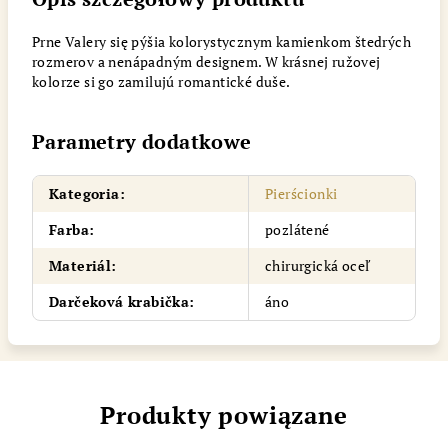
Prne Valery się pýšia kolorystycznym kamienkom štedrých
rozmerov a nenápadným designem. W krásnej ružovej
kolorze si go zamilujú romantické duše.
Parametry dodatkowe
Kategoria
:
Pierścionki
Farba
:
pozlátené
Materiál
:
chirurgická oceľ
Darčeková krabička
:
áno
Produkty powiązane