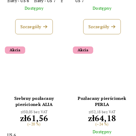
zlatý - US 6
zlatý - US 7
zlatý - US 8
US 7
ružové zlato - US6
ružo
Dostępny
Dostępny
Szczegóły
Szczegóły
Akcia
Akcia
Srebrny pozłacany
Pozłacany pierścionek
pierścionek ALIA
PERLA
zł50,05 bez VAT
zł52,18 bez VAT
zł61,56
zł64,18
(–20 %)
(–24 %)
Dostępny
US 6