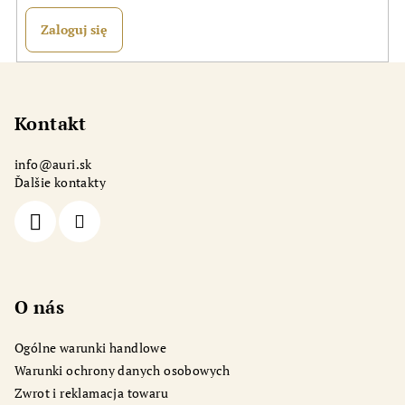
Zaloguj się
S
t
o
Kontakt
p
info
@
auri.sk
k
Ďalšie kontakty
a
O nás
Ogólne warunki handlowe
Warunki ochrony danych osobowych
Zwrot i reklamacja towaru