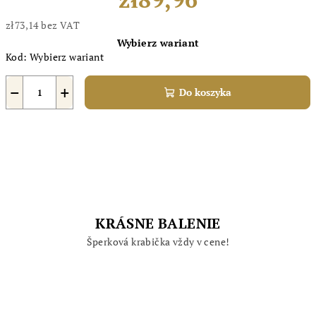
zł73,14 bez VAT
Cena
Wybierz wariant
jednostkowa:
Kod:
Wybierz wariant
−
+
Do koszyka
KRÁSNE BALENIE
Šperková krabička vždy v cene!