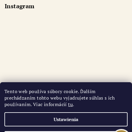
Instagram
Tento web používa súbory cookie. Ďalším
prechádzaním tohto webu vyjadrujete súhlas s ich
používaním. Viac informácií
tu
.
Śledź na Instagramie
Ustawienia
Copyright 2026
AURI
. Wszystkie prawa zastrzeżone.