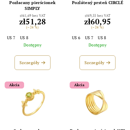
Pozłacany pierścionek
Pozlátený prsteň CIRCLÉ
SIMPLY
zł41,69 bez VAT
zł49,55 bez VAT
zł51,28
zł60,95
(–24 %)
(–24 %)
US 7
US 8
US 6
US 7
US 8
Dostępny
Dostępny
Szczegóły
Szczegóły
Akcia
Akcia