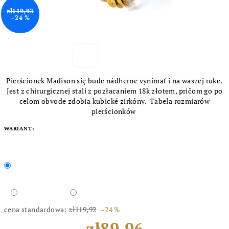
zł119,92
–24 %
Pierścionek Madison się bude nádherne vynímať i na waszej ruke.
Jest z chirurgicznej stali z pozłacaniem 18k złotem, pričom go po
celom obvode zdobia kubické zirkóny. Tabela rozmiarów
pierścionków
WARIANT:
cena standardowa:
zł119,92
–24 %
zł89,96