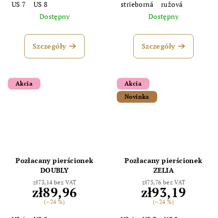
US 7
US 8
strieborná
ružová
Dostępny
Dostępny
Szczegóły
Szczegóły
Akcia
Akcia
Novinka
Pozłacany pierścionek
Pozłacany pierścionek
DOUBLY
ZELIA
zł73,14 bez VAT
zł75,76 bez VAT
zł89,96
zł93,19
(–24 %)
(–24 %)