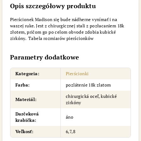
Opis szczegółowy produktu
Pierścionek Madison się bude nádherne vynímať i na
waszej ruke. Jest z chirurgicznej stali z pozłacaniem 18k
złotem, pričom go po celom obvode zdobia kubické
zirkóny. Tabela rozmiarów pierścionków
Parametry dodatkowe
Kategoria
:
Pierścionki
Farba
:
pozlátenie 18k zlatom
chirurgická oceľ, kubické
Materiál
:
zirkóny
Darčeková
áno
krabička
:
Veľkosť
:
6,7,8