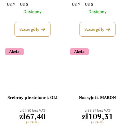
US 7
US 8
US 7
US 8
Dostępny
Dostępny
Szczegóły
Szczegóły
Akcia
Akcia
Srebrny pierścionek OLI
Naszyjnik MARON
zł54,80 bez VAT
zł88,87 bez VAT
zł67,40
zł109,31
(–24 %)
(–24 %)