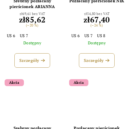
Srebrny pozłacany
Pozłacany pierścionek NIK
pierścionek ARIANNA
zł69,61 bez VAT
zł54,80 bez VAT
zł85,62
zł67,40
(–20 %)
(–24 %)
US 6
US 7
US 6
US 7
US 8
Dostępny
Dostępny
Szczegóły
Szczegóły
Akcia
Akcia
Odoslať
Powered by chaterimo
Srebrny pozłacany
Pozłacany pierścionek