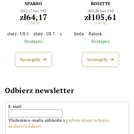
SPARKO
ROSETTE
zł52,17 bez VAT
zł85,86 bez VAT
zł64,17
zł105,61
(–24 %)
(–14 %)
zlatý - US 5
zlatý - US 7
zlatý - US 8
biela
strieborný - US 5
fialová
strieb
Dostępny
Dostępny
Szczegóły
Szczegóły
Odbierz newsletter
E-mail
Vložením e-mailu súhlasíte s
podmienkami ochrany
osobných údajov