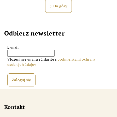
n
n
Do góry
a
t
c
r
j
o
a
l
Odbierz newsletter
k
i
l
E-mail
i
s
Vložením e-mailu súhlasíte s
podmienkami ochrany
t
osobných údajov
y
Zaloguj się
S
t
o
Kontakt
p