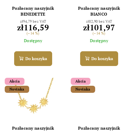
r
u
Pozłacany naszyjnik
Pozłacany naszyjnik
o
k
BENEDETTE
BIANCO
d
t
zł94,79 bez VAT
zł82,90 bez VAT
zł116,59
zł101,97
u
ó
(–14 %)
(–14 %)
k
w
Dostępny
Dostępny
t
ó
Do koszyka
Do koszyka
w
Akcia
Akcia
Novinka
Novinka
Pozłacany naszyjnik
Pozłacany naszyjnik