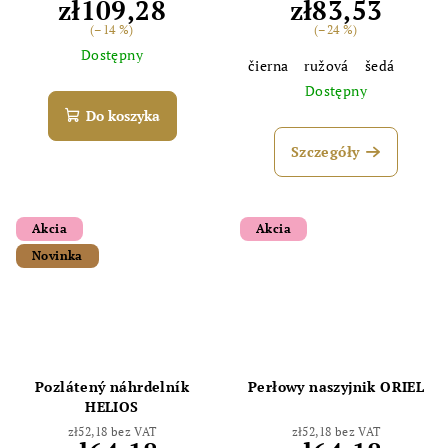
zł109,28
zł83,53
(–14 %)
(–24 %)
Dostępny
čierna
ružová
šedá
Dostępny
Do koszyka
Szczegóły
Akcia
Akcia
Novinka
Pozlátený náhrdelník
Perłowy naszyjnik ORIEL
HELIOS
zł52,18 bez VAT
zł52,18 bez VAT