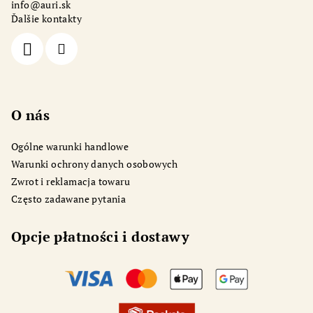
info
@
auri.sk
k
Ďalšie kontakty
a
O nás
Ogólne warunki handlowe
Warunki ochrony danych osobowych
Zwrot i reklamacja towaru
Często zadawane pytania
Opcje płatności i dostawy