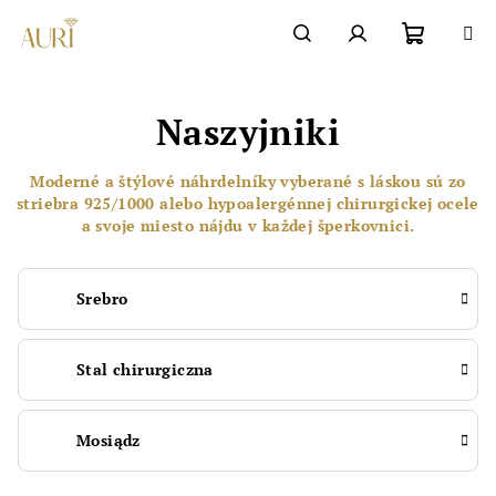
Przejść
do
Chatbot šperkovnice AURI
treści
Koszyk
Szukaj
Zaloguj
Naszyjniki
się
Moderné a štýlové náhrdelníky vyberané s láskou sú zo
striebra 925/1000 alebo hypoalergénnej chirurgickej ocele
a svoje miesto nájdu v každej šperkovnici.
Srebro
Stal chirurgiczna
Mosiądz