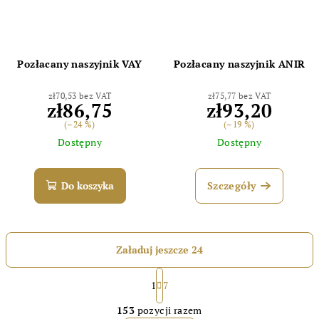
Pozłacany naszyjnik VAY
Pozłacany naszyjnik ANIR
zł70,53 bez VAT
zł75,77 bez VAT
zł86,75
zł93,20
(–24 %)
(–19 %)
Dostępny
Dostępny
Do koszyka
Szczegóły
Załaduj jeszcze 24
P
a
1
7
K
g
153
pozycji razem
i
o