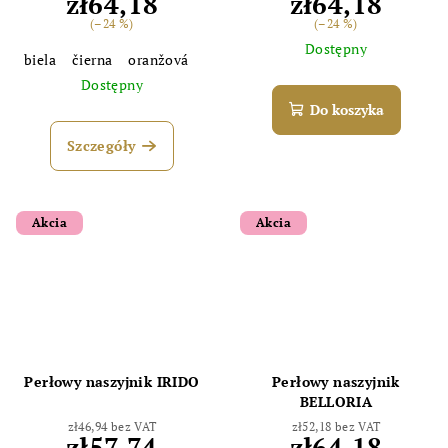
zł64,18
zł64,18
(–24 %)
(–24 %)
Dostępny
biela
čierna
oranžová
Dostępny
Do koszyka
Szczegóły
Akcia
Akcia
Perłowy naszyjnik IRIDO
Perłowy naszyjnik
BELLORIA
zł46,94 bez VAT
zł52,18 bez VAT
zł57,74
zł64,18