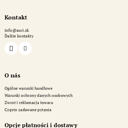
S
t
o
Kontakt
p
info
@
auri.sk
k
Ďalšie kontakty
a
O nás
Ogólne warunki handlowe
Warunki ochrony danych osobowych
Zwrot i reklamacja towaru
Często zadawane pytania
Opcje płatności i dostawy