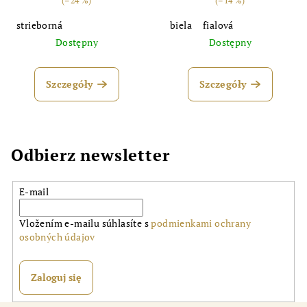
(–24 %)
(–14 %)
strieborná
biela
fialová
Dostępny
Dostępny
Szczegóły
Szczegóły
Odbierz newsletter
E-mail
Vložením e-mailu súhlasíte s
podmienkami ochrany
osobných údajov
Zaloguj się