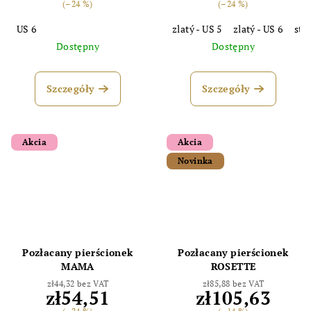
(–24 %)
(–24 %)
US 6
zlatý - US 5
zlatý - US 6
str
Dostępny
Dostępny
Szczegóły
Szczegóły
Akcia
Akcia
Novinka
Pozłacany pierścionek
Pozłacany pierścionek
MAMA
ROSETTE
zł44,32 bez VAT
zł85,88 bez VAT
zł54,51
zł105,63