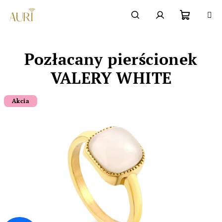
Przejść
do
Chatbot šperkovnice AURI
treści
Koszyk
Szukaj
Zaloguj
Pozłacany pierścionek
się
VALERY WHITE
Akcia