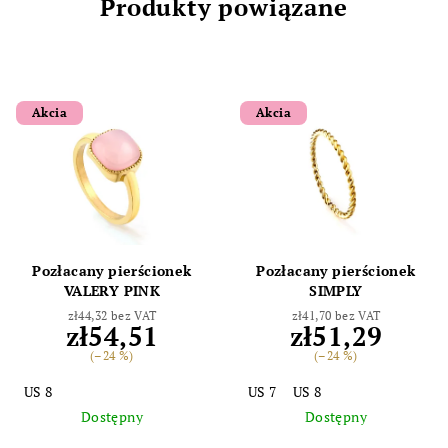
Produkty powiązane
Akcia
Akcia
Pozłacany pierścionek
Pozłacany pierścionek
VALERY PINK
SIMPLY
zł44,32 bez VAT
zł41,70 bez VAT
zł54,51
zł51,29
(–24 %)
(–24 %)
US 8
US 7
US 8
Dostępny
Dostępny