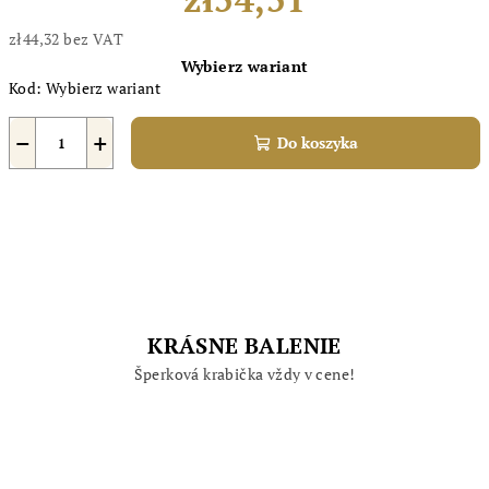
zł44,32 bez VAT
Cena
Wybierz wariant
jednostkowa:
Kod:
Wybierz wariant
−
+
Do koszyka
KRÁSNE BALENIE
Šperková krabička vždy v cene!