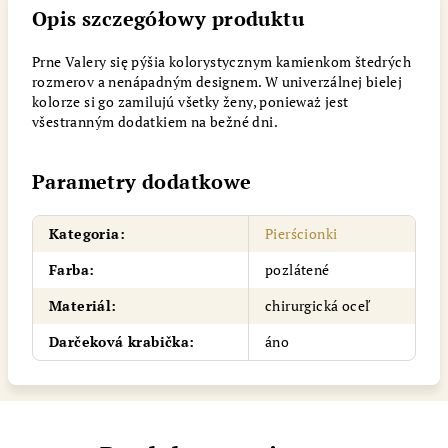
Opis szczegółowy produktu
Prne Valery się pýšia kolorystycznym kamienkom štedrých
rozmerov a nenápadným designem. W univerzálnej bielej
kolorze si go zamilujú všetky ženy, ponieważ jest
všestranným dodatkiem na bežné dni.
Parametry dodatkowe
Kategoria
:
Pierścionki
Farba
:
pozlátené
Materiál
:
chirurgická oceľ
Darčeková krabička
:
áno