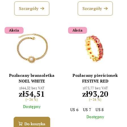
Szczegóły
Szczegóły
Akcia
Akcia
Pozłacany bransoletka
Pozłacany pierścionek
NOEL WHITE
FESTIVE RED
zł44,32 bez VAT
zł75,77 bez VAT
zł54,51
zł93,20
(–24 %)
(–24 %)
Dostępny
US 6
US 7
US 8
Dostępny
Do koszyka