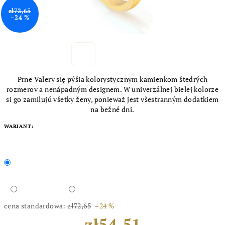
zł72,65
–24 %
Prne Valery się pýšia kolorystycznym kamienkom štedrých
rozmerov a nenápadným designem. W univerzálnej bielej kolorze
si go zamilujú všetky ženy, ponieważ jest všestranným dodatkiem
na bežné dni.
WARIANT:
cena standardowa:
zł72,65
–24 %
zł54,51