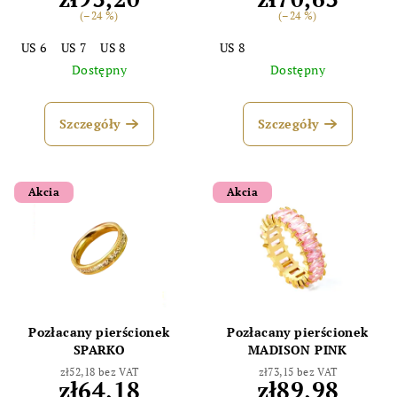
(–24 %)
(–24 %)
US 6
US 7
US 8
US 8
Dostępny
Dostępny
Szczegóły
Szczegóły
Akcia
Akcia
Pozłacany pierścionek
Pozłacany pierścionek
SPARKO
MADISON PINK
zł52,18 bez VAT
zł73,15 bez VAT
zł64,18
zł89,98