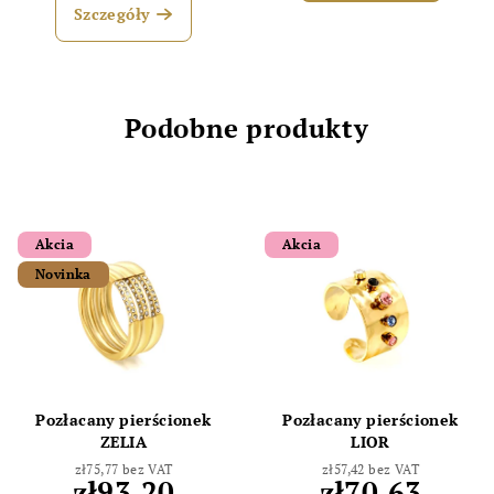
Szczegóły
Podobne produkty
Akcia
Akcia
Novinka
Pozłacany pierścionek
Pozłacany pierścionek
ZELIA
LIOR
zł75,77 bez VAT
zł57,42 bez VAT
zł93,20
zł70,63