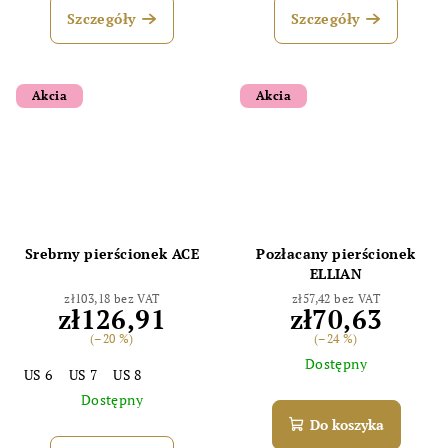
Szczegóły
Szczegóły
Akcia
Akcia
Srebrny pierścionek ACE
Pozłacany pierścionek
ELLIAN
zł103,18 bez VAT
zł57,42 bez VAT
zł126,91
zł70,63
(–20 %)
(–24 %)
Dostępny
US 6
US 7
US 8
Dostępny
Do koszyka