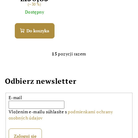
(–30 %)
Powered by chaterimo
Dostępny
Do koszyka
15
pozycji razem
K
o
n
t
Odbierz newsletter
r
o
E-mail
l
k
Vložením e-mailu súhlasíte s
podmienkami ochrany
i
osobných údajov
l
i
s
Zaloguj się