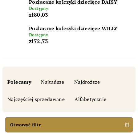
Pozłacane kolczyki dziecięce DAISY
Dostępny
zł80,03
Pozłacane kolczyki dziecięce WILLY
Dostępny
zł72,73
S
o
Polecamy
Najtańsze
Najdroższe
r
t
Najczęściej sprzedawane
Alfabetycznie
o
w
a
Otworzyć filtr
n