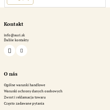
t
y
S
t
o
Kontakt
p
info
@
auri.sk
k
Ďalšie kontakty
a
O nás
Ogólne warunki handlowe
Warunki ochrony danych osobowych
Zwrot i reklamacja towaru
Często zadawane pytania