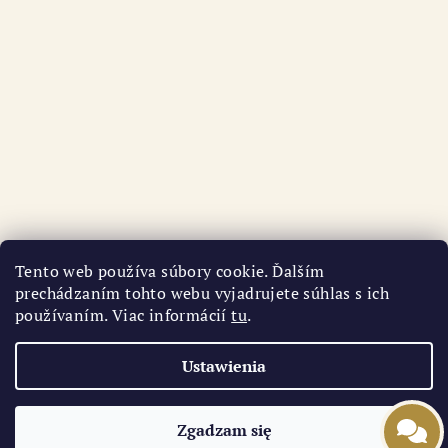
Tento web používa súbory cookie. Ďalším
prechádzaním tohto webu vyjadrujete súhlas s ich
používaním. Viac informácií
tu
.
Śledź na Instagramie
Ustawienia
Copyright 2026
AURI
. Wszystkie prawa zastrzeżone.
Zgadzam się
Opracował Shoptet