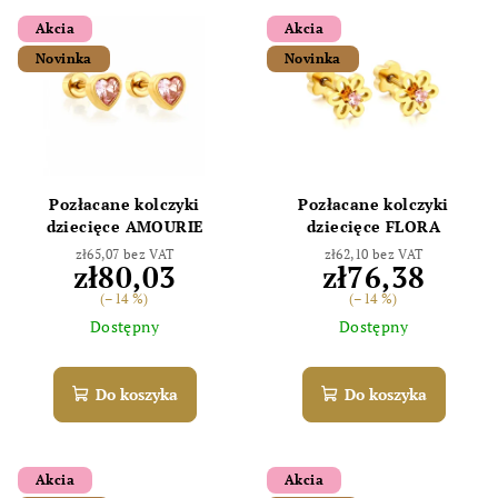
L
i
Akcia
Akcia
i
e
Novinka
Novinka
s
p
t
r
a
o
p
d
r
u
Pozłacane kolczyki
Pozłacane kolczyki
o
k
dziecięce AMOURIE
dziecięce FLORA
d
t
zł65,07 bez VAT
zł62,10 bez VAT
zł80,03
zł76,38
u
ó
(–14 %)
(–14 %)
k
w
Dostępny
Dostępny
t
ó
Do koszyka
Do koszyka
w
Akcia
Akcia