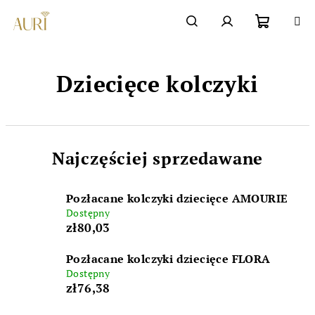
Przejść
do
Chatbot šperkovnice AURI
treści
Koszyk
Szukaj
Zaloguj
Dziecięce kolczyki
się
Najczęściej sprzedawane
Pozłacane kolczyki dziecięce AMOURIE
Dostępny
zł80,03
Pozłacane kolczyki dziecięce FLORA
Dostępny
zł76,38