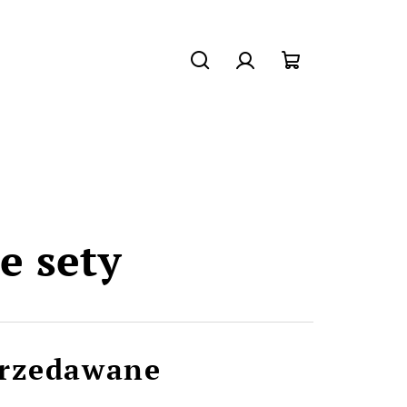
Szukaj
Zaloguj
Koszyk
się
e sety
przedawane