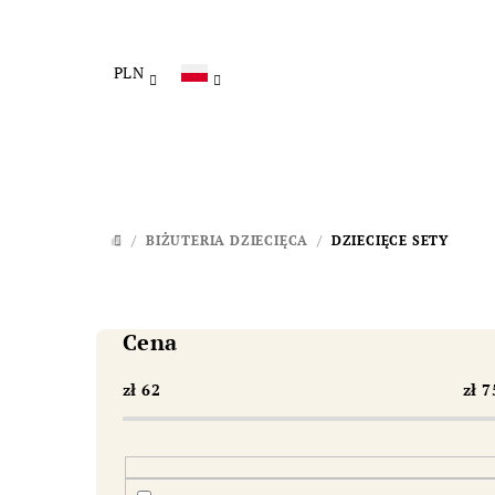
Przejść
do
treści
PLN
/
BIŻUTERIA DZIECIĘCA
/
DZIECIĘCE SETY
HOME
P
a
Cena
s
zł
62
zł
7
e
k