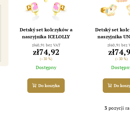
t
a
a
n
p
i
Detský set kolczyków a
Detský set kol
r
naszyjnika ICELOLLY
naszyjnika U
e
zł60,91 bez VAT
zł60,91 bez
o
p
zł74,92
zł74,
d
(–30 %)
(–30 %)
r
Dostępny
Dostępn
u
o
k
d
Do koszyka
Do kosz
t
u
ó
k
3
pozycji r
K
w
t
o
n
ó