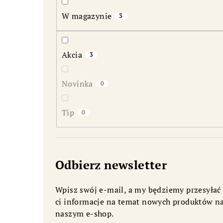
b
W magazynie
3
o
c
Akcia
3
z
n
Novinka
0
y
Tip
0
Odbierz newsletter
Wpisz swój e-mail, a my będziemy przesyłać
ci informacje na temat nowych produktów n
naszym e-shop.