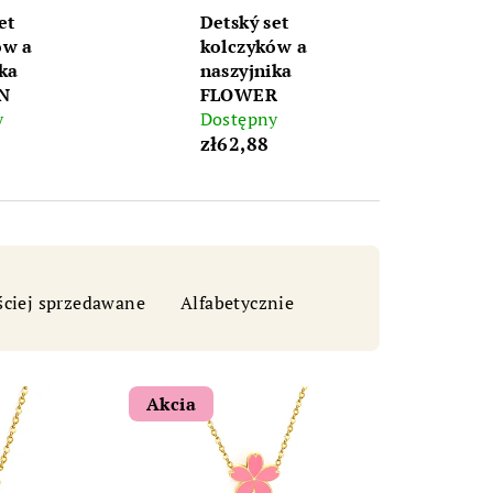
et
Detský set
ów a
kolczyków a
ka
naszyjnika
N
FLOWER
y
Dostępny
zł62,88
ściej sprzedawane
Alfabetycznie
bot šperkovnice AURI
Akcia