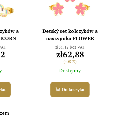
czyków a
Detský set kolczyków a
NICORN
naszyjnika FLOWER
 VAT
zł51,12 bez VAT
92
zł62,88
(–30 %)
y
Dostępny
yka
Do koszyka
azem