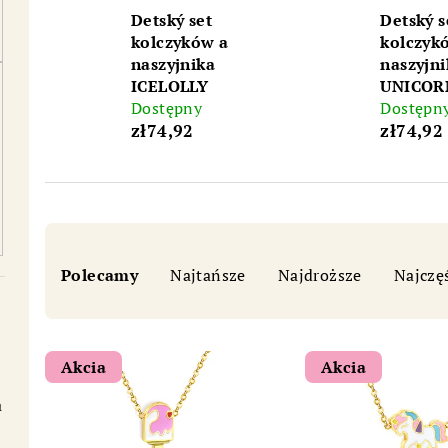
Detský set
Detský s
kolczyków a
kolczyk
naszyjnika
naszyjni
ICELOLLY
UNICOR
Dostępny
Dostępn
zł74,92
zł74,92
S
Polecamy
Najtańsze
Najdroższe
Najczę
o
Chat
r
L
t
Akcia
Akcia
i
o
a
s
w