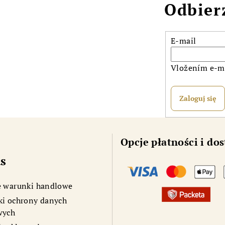
Odbier
t
w
r
o
E-mail
l
k
Vložením e-ma
i
l
Zaloguj się
i
s
t
Opcje płatności i do
y
s
 warunki handlowe
i ochrony danych
wych