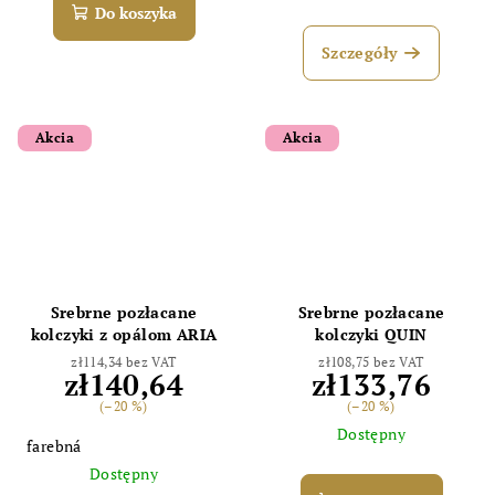
Do koszyka
Szczegóły
Akcia
Akcia
Srebrne pozłacane
Srebrne pozłacane
kolczyki z opálom ARIA
kolczyki QUIN
zł114,34 bez VAT
zł108,75 bez VAT
zł140,64
zł133,76
(–20 %)
(–20 %)
Dostępny
farebná
Dostępny