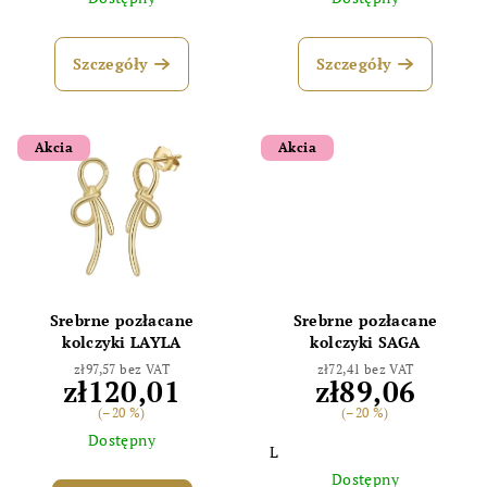
ó
w
Szczegóły
Szczegóły
Akcia
Akcia
Srebrne pozłacane
Srebrne pozłacane
kolczyki LAYLA
kolczyki SAGA
zł97,57 bez VAT
zł72,41 bez VAT
zł120,01
zł89,06
(–20 %)
(–20 %)
Dostępny
L
Dostępny