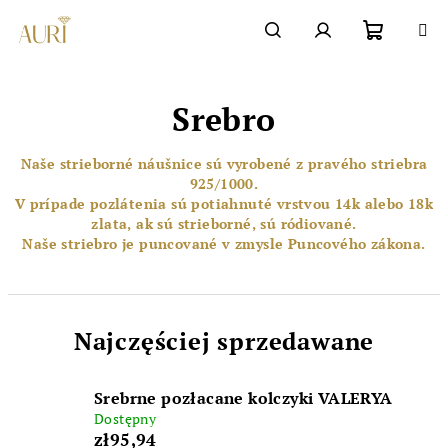
Przejść
do
Chatbot šperkovnice AURI
treści
Koszyk
Szukaj
Zaloguj
Srebro
się
Naše strieborné náušnice sú vyrobené z pravého striebra
925/1000.
V prípade pozlátenia sú potiahnuté vrstvou 14k alebo 18k
zlata, ak sú strieborné, sú ródiované.
Naše striebro je puncované v zmysle Puncového zákona.
Najczęściej sprzedawane
Srebrne pozłacane kolczyki VALERYA
Dostępny
zł95,94