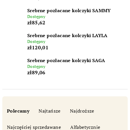
Srebrne pozłacane kolczyki SAMMY
Dostępny
zł85,62
Srebrne pozłacane kolczyki LAYLA
Dostępny
zł120,01
Srebrne pozłacane kolczyki SAGA
Dostępny
zł89,06
S
o
Polecamy
Najtańsze
Najdroższe
r
t
Najczęściej sprzedawane
Alfabetycznie