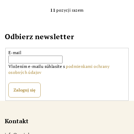
Odoslať
11
pozycji razem
K
Powered by chaterimo
o
n
t
Odbierz newsletter
r
o
E-mail
l
k
Vložením e-mailu súhlasíte s
podmienkami ochrany
i
osobných údajov
l
i
s
Zaloguj się
t
y
S
t
o
Kontakt
p