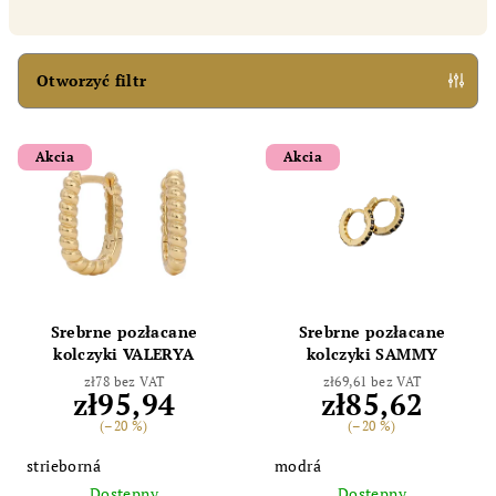
o
w
a
Otworzyć filtr
n
L
i
Akcia
Akcia
i
e
s
p
t
r
a
o
p
d
r
u
Srebrne pozłacane
Srebrne pozłacane
o
k
kolczyki VALERYA
kolczyki SAMMY
d
t
zł78 bez VAT
zł69,61 bez VAT
zł95,94
zł85,62
u
ó
(–20 %)
(–20 %)
k
w
strieborná
modrá
t
Dostępny
Dostępny