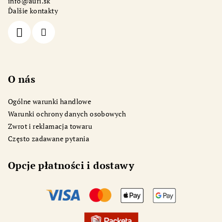
info
@
auri.sk
k
Ďalšie kontakty
a
O nás
Ogólne warunki handlowe
Warunki ochrony danych osobowych
Zwrot i reklamacja towaru
Często zadawane pytania
Opcje płatności i dostawy