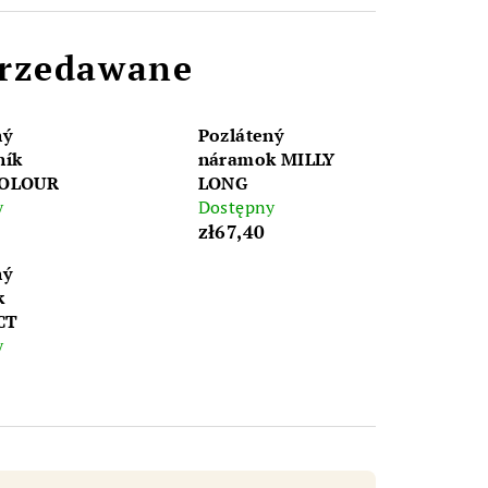
przedawane
ný
Pozlátený
ník
náramok MILLY
COLOUR
LONG
y
Dostępny
zł67,40
ný
k
CT
y