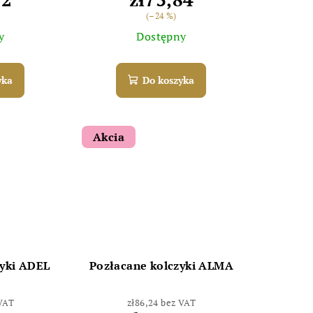
(–24 %)
y
Dostępny
yka
Do koszyka
Akcia
zyki ADEL
Pozłacane kolczyki ALMA
 VAT
zł86,24 bez VAT