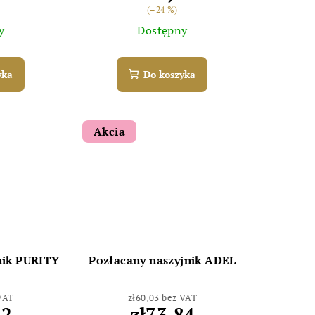
(–24 %)
y
Dostępny
yka
Do koszyka
Akcia
nik PURITY
Pozłacany naszyjnik ADEL
 VAT
zł60,03 bez VAT
52
zł73,84