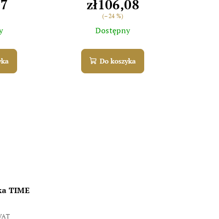
07
zł106,08
(–24 %)
y
Dostępny
yka
Do koszyka
tka TIME
 VAT