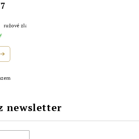
77
ružové zlato
y
razem
z newsletter