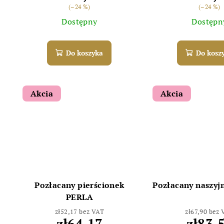
(–24 %)
(–24 %)
Dostępny
Dostępn
Do koszyka
Do kosz
Akcia
Akcia
Pozłacany pierścionek
Pozłacany naszyj
PERLA
zł52,17 bez VAT
zł67,90 bez
zł64,17
zł83,