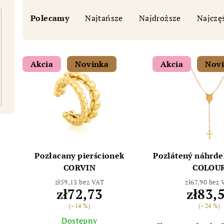
S
Polecamy
Najtańsze
Najdroższe
Najczę
o
r
L
t
Akcia
Novinka
Akcia
Nov
i
o
s
w
t
a
a
n
p
i
Pozłacany pierścionek
Pozlátený náhrde
r
CORVIN
COLOU
e
zł59,13 bez VAT
zł67,90 bez
o
p
zł72,73
zł83,
d
(–14 %)
(–24 %)
r
Dostępny