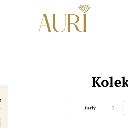
Kolek
7
Perly