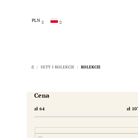
Przejść
do
treści
PLN
/
SETY I KOLEKCJE
/
KOLEKCIE
HOME
P
a
Cena
s
zł
64
zł
10
e
k