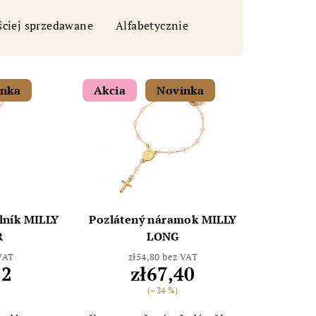
ściej sprzedawane
Alfabetycznie
inka
Akcia
Novinka
lník MILLY
Pozlátený náramok MILLY
R
LONG
 VAT
zł54,80 bez VAT
52
zł67,40
(–24 %)