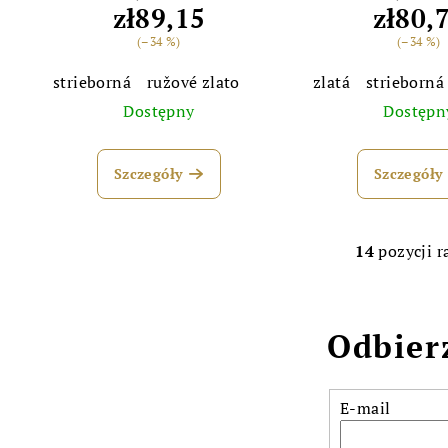
zł89,15
zł80,
(–34 %)
(–34 %)
strieborná
ružové zlato
zlatá
strieborná
Dostępny
Dostępn
Szczegóły
Szczegóły
14
pozycji 
K
o
n
Odbier
t
r
o
E-mail
l