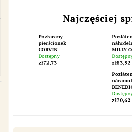
Najczęściej s
Pozłacany
Pozláte
pierścionek
náhrdel
CORVIN
MILLY 
Dostępny
Dostępn
zł72,73
zł83,52
Pozláte
náramo
BENEDI
Dostępn
zł70,62
a