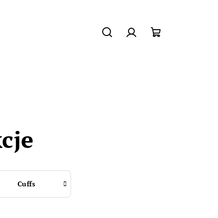
Szukaj
Zaloguj
Koszyk
się
cje
Cuffs