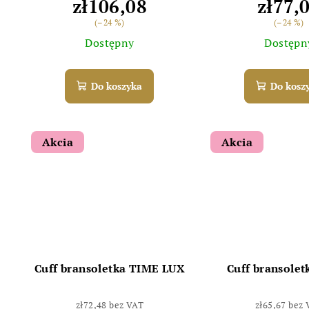
zł106,08
zł77,
(–24 %)
(–24 %)
Dostępny
Dostępn
Do koszyka
Do kosz
Akcia
Akcia
Cuff bransoletka TIME LUX
Cuff bransole
zł72,48 bez VAT
zł65,67 bez