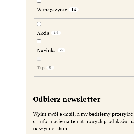
b
W magazynie
14
o
c
Akcia
14
z
n
Novinka
6
y
Tip
0
Odbierz newsletter
Wpisz swój e-mail, a my będziemy przesyłać
ci informacje na temat nowych produktów n
naszym e-shop.