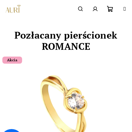
Przejść
do
Chatbot šperkovnice AURI
treści
Koszyk
Szukaj
Zaloguj
Pozłacany pierścionek
się
ROMANCE
Akcia