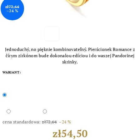
zł72,64
–24 %
Jednoduchý, no pięknie kombinovateľný. Pierścionek Romance z
čírym zirkónom bude dokonalou edíciou i do waszej Pandorinej
skrinky.
WARIANT:
cena standardowa:
zł72,64
–24 %
zł54,50