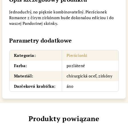
Jednoduchý, no pięknie kombinovateľný. Pierścionek
Romance z čírym zirkónom bude dokonalou edíciou i do
waszej Pandorinej skrinky.
Parametry dodatkowe
Kategoria
:
Pierścionki
Farba
:
pozlátené
Materiál
:
chirurgická oceľ, zirkóny
Darčeková krabička
:
áno
Produkty powiązane