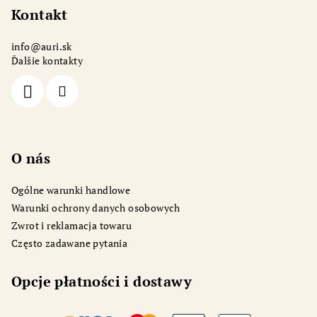
o
Kontakt
p
info
@
auri.sk
k
Ďalšie kontakty
a
O nás
Ogólne warunki handlowe
Warunki ochrony danych osobowych
Zwrot i reklamacja towaru
Często zadawane pytania
Opcje płatności i dostawy