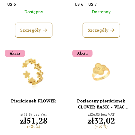
US 6
US 6
US 7
Dostępny
Dostępny
Szczegóły
Szczegóły
Akcia
Akcia
Pierścionek FLOWER
Pozłacany pierścionek
CLOVER BASIC - VIAC
FARIEB
zł41,69 bez VAT
zł26,03 bez VAT
zł51,28
zł32,02
(–24 %)
(–50 %)