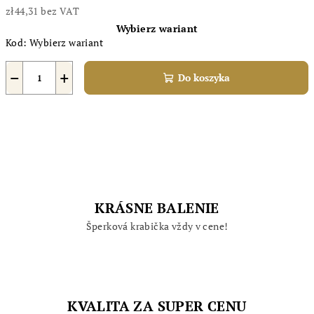
zł44,31 bez VAT
Cena
Wybierz wariant
jednostkowa:
Kod:
Wybierz wariant
−
+
Do koszyka
KRÁSNE BALENIE
Šperková krabička vždy v cene!
KVALITA ZA SUPER CENU