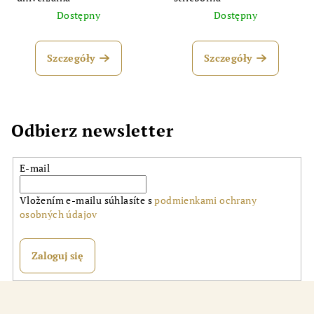
Dostępny
Dostępny
Szczegóły
Szczegóły
Odbierz newsletter
E-mail
Vložením e-mailu súhlasíte s
podmienkami ochrany
osobných údajov
Zaloguj się
S
t