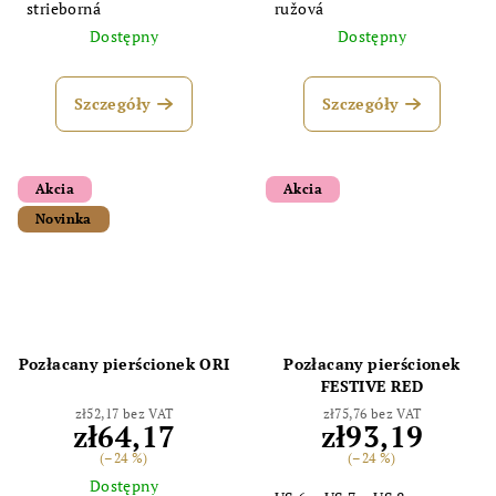
strieborná
ružová
Dostępny
Dostępny
Szczegóły
Szczegóły
Akcia
Akcia
Novinka
Odoslať
Powered by chaterimo
Pozłacany pierścionek ORI
Pozłacany pierścionek
FESTIVE RED
zł52,17 bez VAT
zł75,76 bez VAT
zł64,17
zł93,19
(–24 %)
(–24 %)
Dostępny