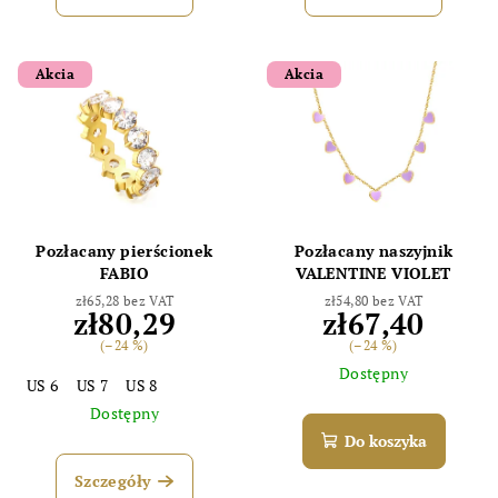
Akcia
Akcia
Pozłacany pierścionek
Pozłacany naszyjnik
FABIO
VALENTINE VIOLET
zł65,28 bez VAT
zł54,80 bez VAT
zł80,29
zł67,40
(–24 %)
(–24 %)
Dostępny
US 6
US 7
US 8
Dostępny
Do koszyka
Szczegóły