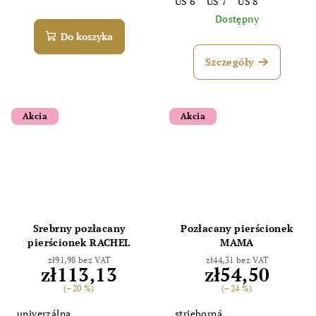
US 6
US 7
US 8
Dostępny
Do koszyka
Szczegóły
Akcia
Akcia
Srebrny pozłacany
Pozłacany pierścionek
pierścionek RACHEL
MAMA
zł91,98 bez VAT
zł44,31 bez VAT
zł113,13
zł54,50
(–20 %)
(–24 %)
univerzálna
strieborná