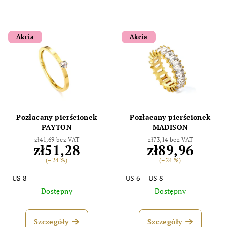
Akcia
Akcia
Pozłacany pierścionek
Pozłacany pierścionek
PAYTON
MADISON
zł41,69 bez VAT
zł73,14 bez VAT
zł51,28
zł89,96
(–24 %)
(–24 %)
US 8
US 6
US 8
Dostępny
Dostępny
Szczegóły
Szczegóły