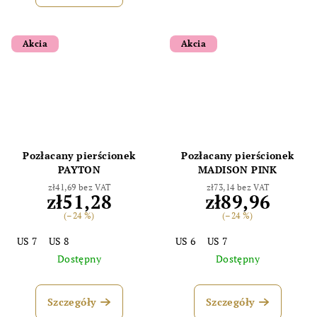
Akcia
Akcia
Pozłacany pierścionek
Pozłacany pierścionek
PAYTON
MADISON PINK
zł41,69 bez VAT
zł73,14 bez VAT
zł51,28
zł89,96
(–24 %)
(–24 %)
US 7
US 8
US 6
US 7
Dostępny
Dostępny
Szczegóły
Szczegóły