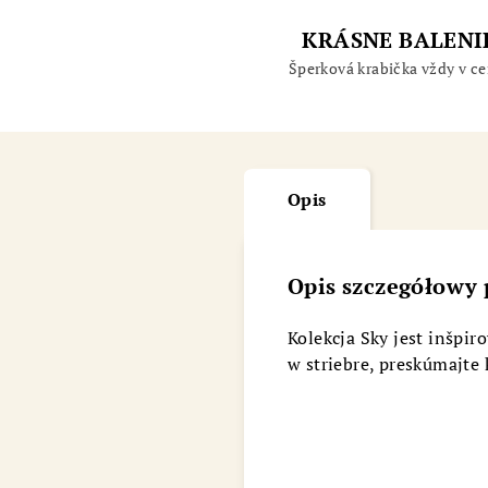
KRÁSNE BALENI
Šperková krabička vždy v ce
Opis
Opis szczegółowy
Kolekcja Sky jest inšpi
w striebre, preskúmajte 