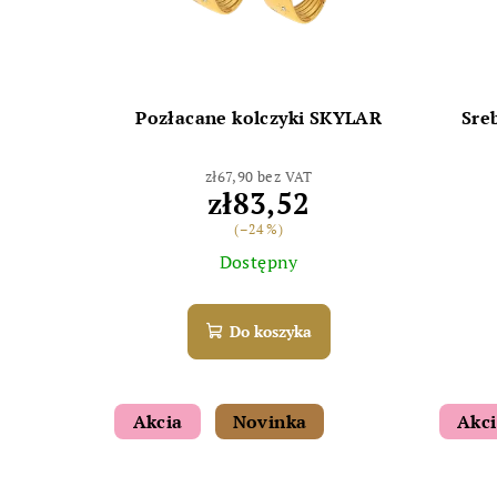
Pozłacane kolczyki SKYLAR
Sre
zł67,90 bez VAT
zł83,52
(–24 %)
Dostępny
Do koszyka
Akcia
Novinka
Akc