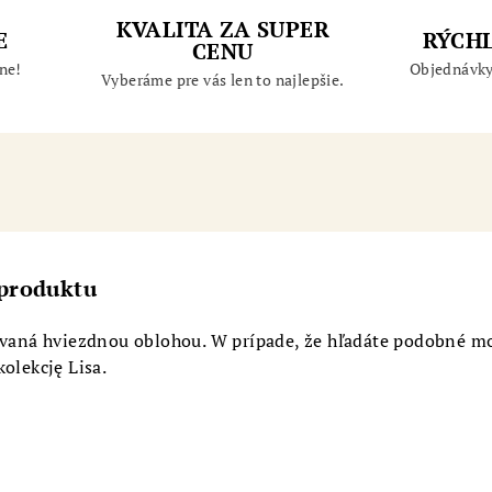
KVALITA ZA SUPER
E
RÝCH
CENU
ne!
Objednávky
Vyberáme pre vás len to najlepšie.
 produktu
rovaná hviezdnou oblohou. W prípade, že hľadáte podobné m
kolekcję Lisa.