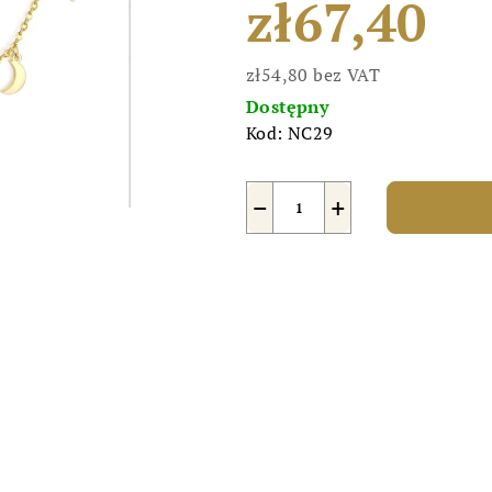
zł67,40
zł54,80 bez VAT
Cena
Dostępny
jednostkowa:
Kod:
NC29
−
+