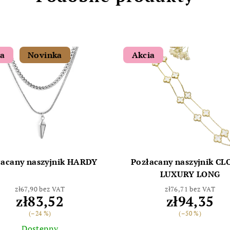
ia
Novinka
Akcia
łacany naszyjnik HARDY
Pozłacany naszyjnik C
LUXURY LONG
zł67,90 bez VAT
zł76,71 bez VAT
zł83,52
zł94,35
(–24 %)
(–50 %)
Dostępny