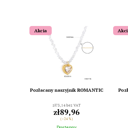
Akcia
Akc
Pozłacany naszyjnik ROMANTIC
Poz
zł73,14 bez VAT
zł89,96
(–24 %)
Dostępny