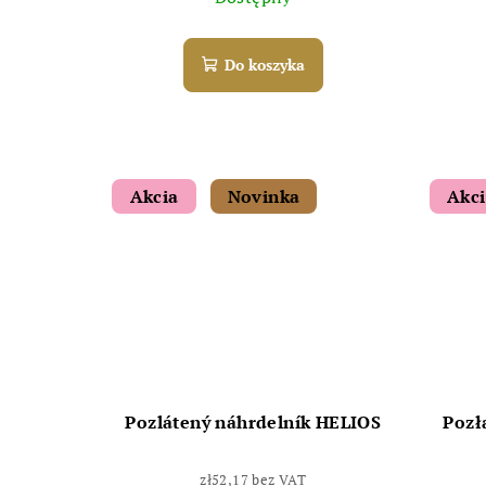
Do koszyka
Akcia
Novinka
Akc
Pozlátený náhrdelník HELIOS
Pozł
zł52,17 bez VAT