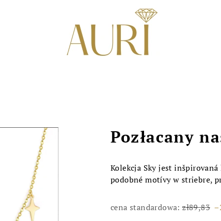
Pozłacany na
Kolekcja Sky jest inšpirovaná
podobné motívy w striebre, pr
cena standardowa:
zł89,83
–