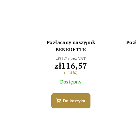
Pozłacany naszyjnik
Poz
BENEDETTE
zł94,77 bez VAT
zł116,57
(–14 %)
Dostępny
Do koszyka