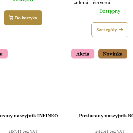
zelená
červená
Dostępny
Do koszyka
Szczegóły
ia
Akcia
Novinka
acany naszyjnik INFINEO
Pozłacany naszyjnik 
zł57,41 bez VAT
zł62,66 bez VAT