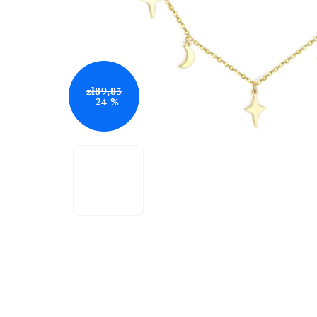
zł89,83
–24 %