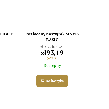
RLIGHT
Pozłacany naszyjnik MAMA
BASIC
zł75,76 bez VAT
zł93,19
(–24 %)
Dostępny
Do koszyka