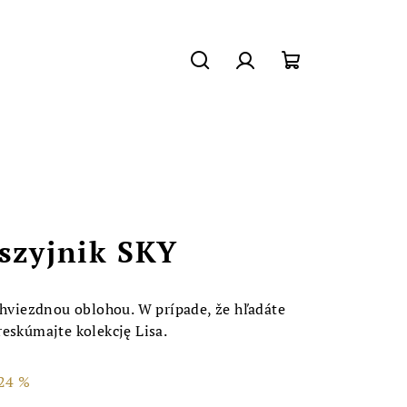
Szukaj
Zaloguj
Koszyk
się
szyjnik SKY
 hviezdnou oblohou. W prípade, že hľadáte
eskúmajte kolekcję Lisa.
24 %