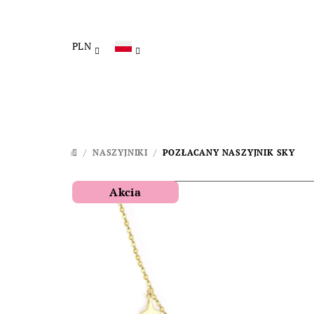
Przejść
do
treści
PLN
/
NASZYJNIKI
/
POZŁACANY NASZYJNIK SKY
HOME
Akcia