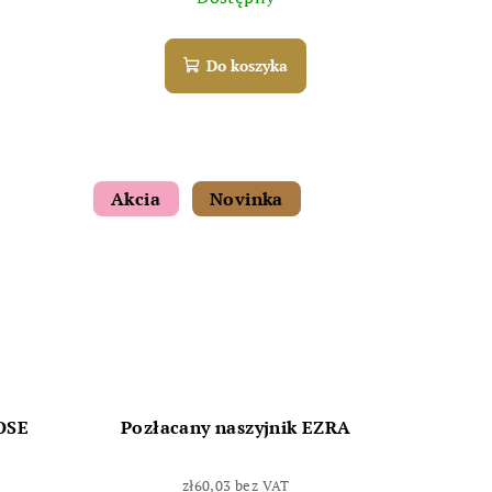
Do koszyka
Akcia
Novinka
ROSE
Pozłacany naszyjnik EZRA
zł60,03 bez VAT