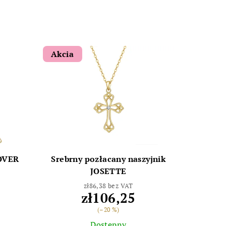
Akcia
LOVER
Srebrny pozłacany naszyjnik
JOSETTE
zł86,38 bez VAT
zł106,25
(–20 %)
Dostępny