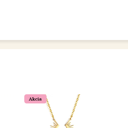
bot šperkovnice AURI
Akcia