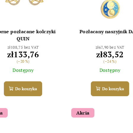
brne pozłacane kolczyki
Pozłacany naszyjnik D
QUIN
zł108,75 bez VAT
zł67,90 bez VAT
zł133,76
zł83,52
(–20 %)
(–24 %)
Dostępny
Dostępny
Do koszyka
Do koszyka
ia
Akcia