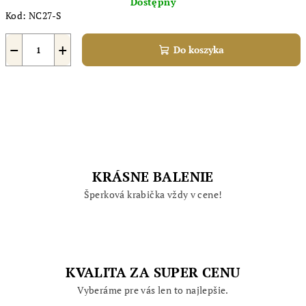
Dostępny
jednostkowa:
Kod:
NC27-S
−
+
Do koszyka
KRÁSNE BALENIE
Šperková krabička vždy v cene!
KVALITA ZA SUPER CENU
Vyberáme pre vás len to najlepšie.