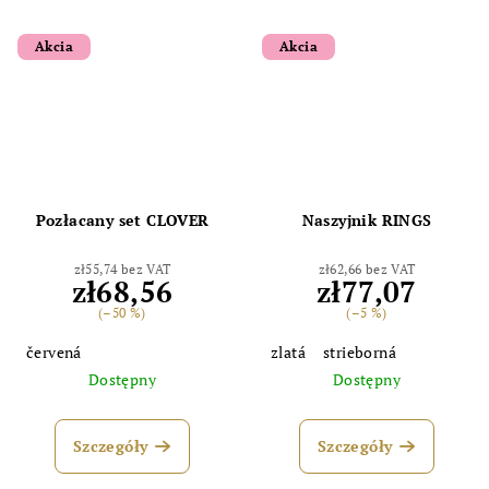
Akcia
Akcia
Pozłacany set CLOVER
Naszyjnik RINGS
zł55,74 bez VAT
zł62,66 bez VAT
zł68,56
zł77,07
(–50 %)
(–5 %)
červená
zlatá
strieborná
Dostępny
Dostępny
Szczegóły
Szczegóły