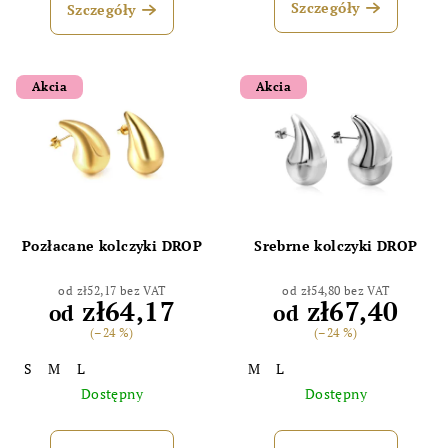
Szczegóły
Szczegóły
Akcia
Akcia
Pozłacane kolczyki DROP
Srebrne kolczyki DROP
od zł52,17 bez VAT
od zł54,80 bez VAT
zł64,17
zł67,40
od
od
(–24 %)
(–24 %)
S
M
L
M
L
Dostępny
Dostępny