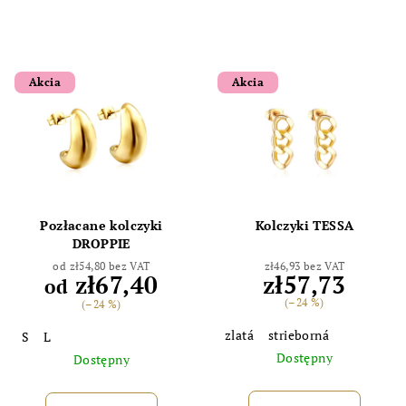
Akcia
Akcia
Pozłacane kolczyki
Kolczyki TESSA
DROPPIE
od zł54,80 bez VAT
zł46,93 bez VAT
zł67,40
zł57,73
od
(–24 %)
(–24 %)
zlatá
strieborná
S
L
Dostępny
Dostępny