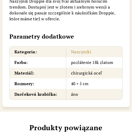
Naszyjnik Droppie dla svoj tvar aktuálnym horúcim
trendom. Dostupný jest w złotem i srebrnym wersji a
dokonale się pasuje szczególnie k náušničkám Droppie,
które máme tiež w ofercie.
Parametry dodatkowe
Kategoria
:
Naszyjniki
Farba
:
pozlátenie 18k zlatom
Materiál
:
chirurgická oceľ
Rozmery
:
40 + 5 cm
Darčeková krabička
:
áno
Produkty powiązane