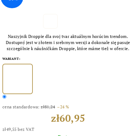
Naszyjnik Droppie dla svoj tvar aktuálnym horúcim trendom.
Dostupný jest w złotem i srebrnym wersji a dokonale się pasuje
szczególnie k náušničkám Droppie, które máme tiež w ofercie.
WARIANT:
cena standardowa:
zł81,24
–24 %
zł60,95
zł49,55 bez VAT
Cena