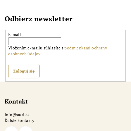
Odbierz newsletter
E-mail
Vložením e-mailu súhlasíte s
podmienkami ochrany
osobných údajov
Zaloguj się
S
t
o
Kontakt
p
info
@
auri.sk
k
Ďalšie kontakty
a