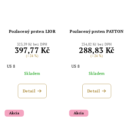
Odoslať
Powered by chaterimo
Pozlacený prsten LIOR
Pozlacený prsten PAYTON
323,39 Kč bez DPH
234,82 Kč bez DPH
397,77 Kč
288,83 Kč
(–24 %)
(–24 %)
US 8
US 8
Skladem
Skladem
Detail
Detail
Akcia
Akcia