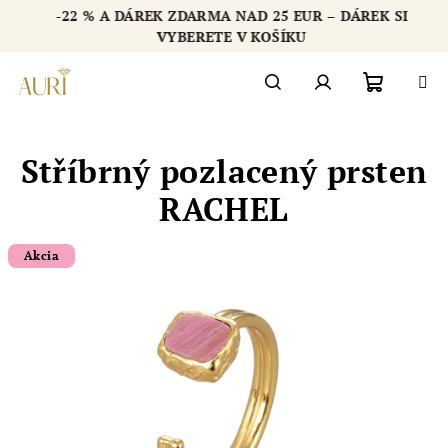
Přejít
-22 % A DÁREK ZDARMA NAD 25 EUR – DÁREK SI
na
Chatbot šperkovnice AURI
VYBERETE V KOŠÍKU
obsah
Nákupn
Hledat
Přihlášení
Stříbrný pozlacený prsten
košík
RACHEL
Akcia