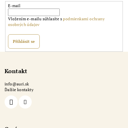
E-mail
Vložením e-mailu súhlasíte s
podmienkami ochrany
osobných údajov
Přihlásit se
Z
á
p
Kontakt
a
info
@
auri.sk
t
Ďalšie kontakty
í