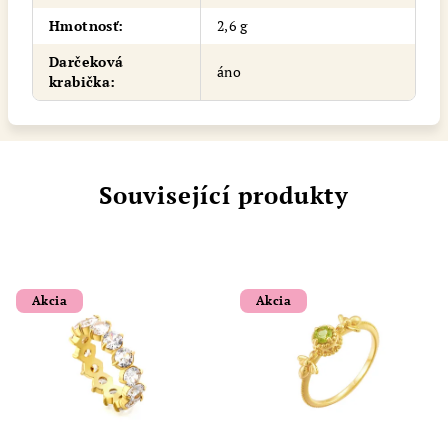
Hmotnosť
:
2,6 g
Darčeková
áno
krabička
:
Související produkty
Akcia
Akcia