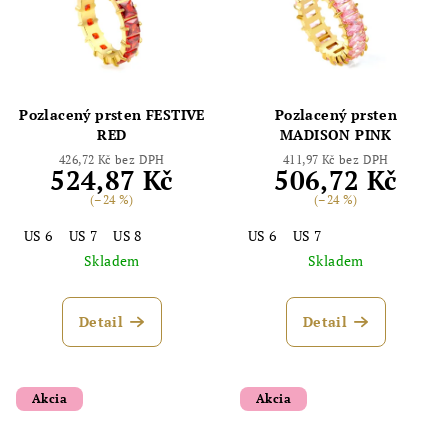
Pozlacený prsten FESTIVE
Pozlacený prsten
RED
MADISON PINK
426,72 Kč bez DPH
411,97 Kč bez DPH
524,87 Kč
506,72 Kč
(–24 %)
(–24 %)
US 6
US 7
US 8
US 6
US 7
Skladem
Skladem
Detail
Detail
Akcia
Akcia