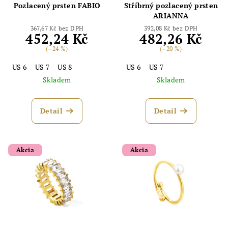
Pozlacený prsten FABIO
Stříbrný pozlacený prsten
ARIANNA
367,67 Kč bez DPH
392,08 Kč bez DPH
452,24 Kč
482,26 Kč
(–24 %)
(–20 %)
US 6
US 7
US 8
US 6
US 7
Skladem
Skladem
Detail
Detail
Akcia
Akcia