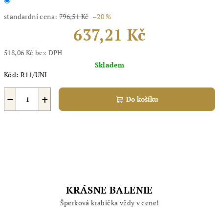
standardní cena:
796,51 Kč
–20 %
637,21 Kč
518,06 Kč bez DPH
Měrná
Skladem
cena:
Kód:
R11/UNI
−
+
Do košíku
KRÁSNE BALENIE
Šperková krabička vždy v cene!