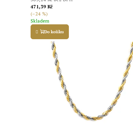
p
471,39 Kč
(–24 %)
e
Skladem
Do košíku
r
k
o
v
n
i