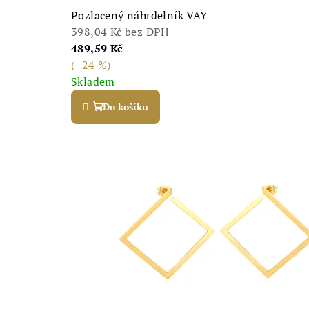
c
Pozlacený náhrdelník VAY
398,04 Kč bez DPH
i
489,59 Kč
(–24 %)
A
Skladem
Do košíku
U
R
I