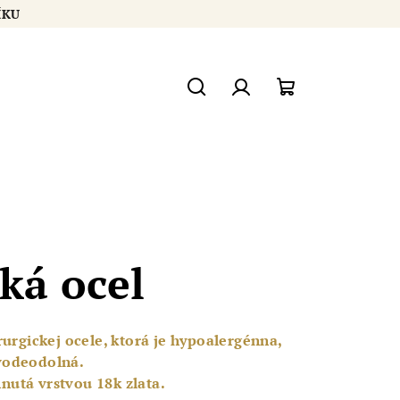
OŠÍKU
Hledat
Přihlášení
Nákupní
košík
ká ocel
irurgickej ocele, ktorá je hypoalergénna,
 vodeodolná.
nutá vrstvou 18k zlata.