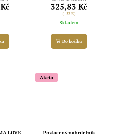
 Kč
325,83 Kč
(–32 %)
m
Skladem
ku
Do košíku
Akcia
AMA LOVE
Pozlacený náhrdelník