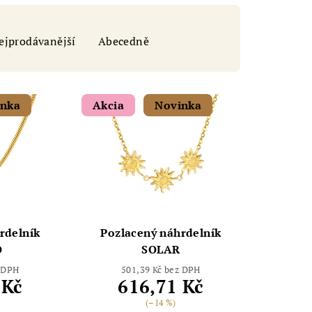
ejprodávanější
Abecedně
inka
Akcia
Novinka
rdelník
Pozlacený náhrdelník
O
SOLAR
z DPH
501,39 Kč bez DPH
 Kč
616,71 Kč
(–14 %)