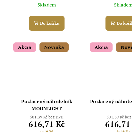
k
Skladem
Sklade
u
Chat
t
k
ů
Do košíku
Do koší
t
ů
Akcia
Novinka
Akcia
Nov
Pozlacený náhrdelník
Pozlacený náhrde
MOONLIGHT
501,39 Kč bez DPH
501,39 Kč be
616,71 Kč
616,71
(–14 %)
(–14 %)