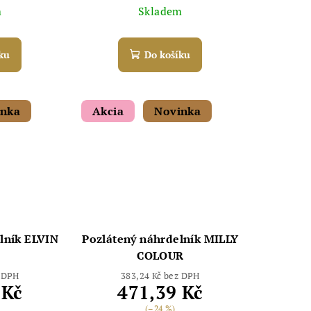
m
Skladem
bot šperkovnice AURI
ku
Do košíku
inka
Akcia
Novinka
lník ELVIN
Pozlátený náhrdelník MILLY
COLOUR
z DPH
383,24 Kč bez DPH
 Kč
471,39 Kč
(–24 %)