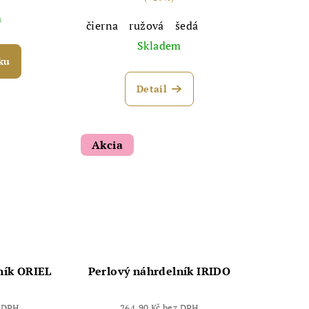
m
čierna
ružová
šedá
Skladem
ku
Detail
Akcia
ník ORIEL
Perlový náhrdelník IRIDO
z DPH
264,90 Kč bez DPH