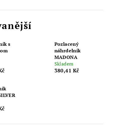
anější
ník s
Pozlacený
kom
náhrdelník
MADONA
Skladem
Kč
380,41 Kč
ník
SILVER
Kč