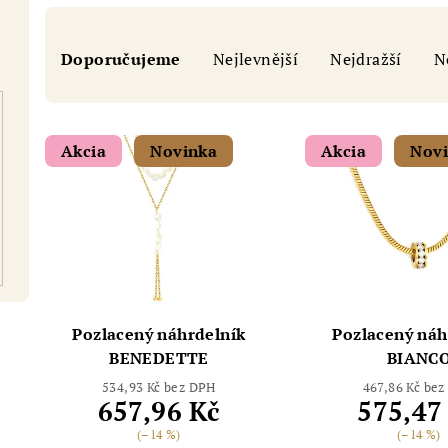
Ř
Doporučujeme
Nejlevnější
Nejdražší
N
a
z
V
e
Akcia
Novinka
Akcia
Nov
ý
n
p
í
i
p
s
r
p
o
Pozlacený náhrdelník
Pozlacený náh
r
BENEDETTE
BIANC
d
534,93 Kč bez DPH
467,86 Kč be
o
u
657,96 Kč
575,47
d
(–14 %)
(–14 %)