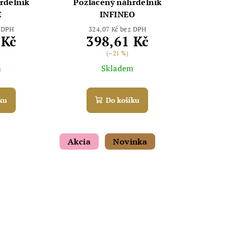
rdelník
Pozlacený náhrdelník
E
INFINEO
z DPH
324,07 Kč bez DPH
 Kč
398,61 Kč
(–21 %)
m
Skladem
ku
Do košíku
Akcia
Novinka