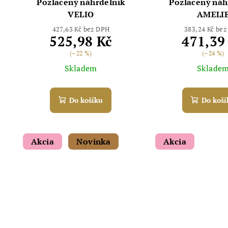
Pozlacený náhrdelník
Pozlacený náh
VELIO
AMELI
427,63 Kč bez DPH
383,24 Kč be
525,98 Kč
471,39
(–22 %)
(–24 %)
Skladem
Sklade
Do košíku
Do koší
Akcia
Novinka
Akcia