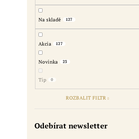
r
a
Na skladě
127
n
n
Akcia
127
í
p
Novinka
23
a
Tip
0
n
e
ROZBALIT FILTR
l
Odebírat newsletter