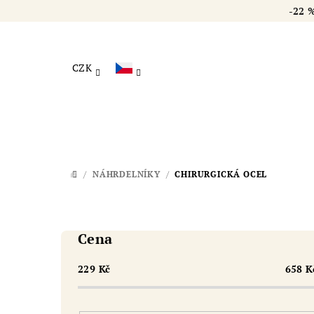
Přejít
-2
na
obsah
CZK
/
NÁHRDELNÍKY
/
CHIRURGICKÁ OCEL
DOMŮ
P
o
Cena
s
229
Kč
658
K
t