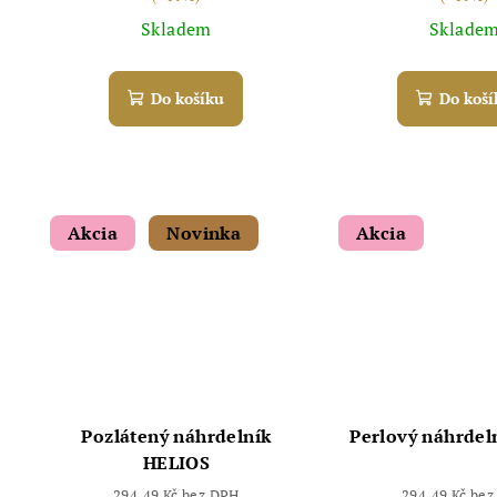
Skladem
Sklade
Do košíku
Do koší
Akcia
Novinka
Akcia
Pozlátený náhrdelník
Perlový náhrdel
HELIOS
294,49 Kč bez DPH
294,49 Kč be