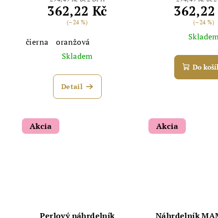
362,22 Kč
362,22
(–24 %)
(–24 %)
Sklade
čierna
oranžová
Skladem
Do koší
Detail
Akcia
Akcia
Perlový náhrdelník
Náhrdelník M