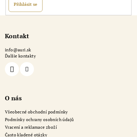
ý
Přihlásit se
p
i
Z
s
á
u
p
Kontakt
a
info
@
auri.sk
t
Ďalšie kontakty
í
O nás
Všeobecné obchodní podmínky
Podmínky ochrany osobních údajů
Vracení a reklamace zboží
Často kladené otázky