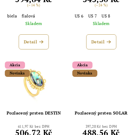
u
(–14 %)
(–24 %)
k
biela
fialová
US 6
US 7
US 8
t
Skladem
Skladem
ů
Detail
Detail
Akcia
Akcia
Novinka
Novinka
Pozlacený prsten DESTIN
Pozlacený prsten SOLAR
411,97 Kč bez DPH
397,20 Kč bez DPH
506,72 Kč
488,56 Kč