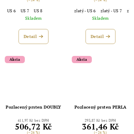
US 6
US 7
US 8
zlatý - US 6
zlatý - US 7
zlat
Skladem
Skladem
Detail
Detail
Akcia
Akcia
Pozlacený prsten DOUBLY
Pozlacený prsten PERLA
411,97 Kč bez DPH
293,87 Kč bez DPH
506,72 Kč
361,46 Kč
(–24 %)
(–24 %)