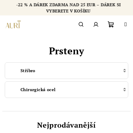
Přejít
-22 % A DÁREK ZDARMA NAD 25 EUR – DÁREK SI
na
Chatbot šperkovnice AURI
VYBERETE V KOŠÍKU
obsah
Nákupn
Hledat
Přihlášení
Prsteny
košík
Stříbro
Chirurgická ocel
Nejprodávanější