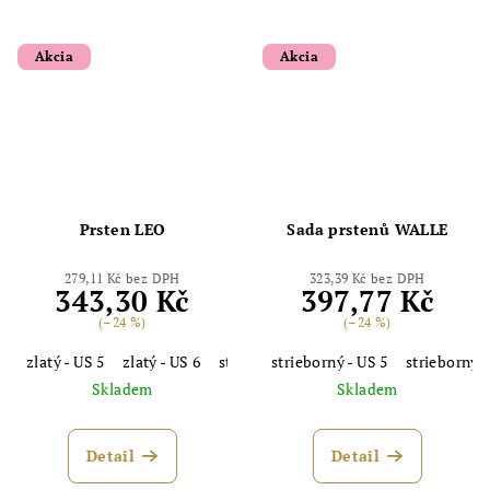
Akcia
Akcia
Prsten LEO
Sada prstenů WALLE
279,11 Kč bez DPH
323,39 Kč bez DPH
343,30 Kč
397,77 Kč
(–24 %)
(–24 %)
zlatý - US 5
zlatý - US 6
strieborný - US 8
strieborný - US 5
strieborný - US 9
strieborný -
Skladem
Skladem
Detail
Detail