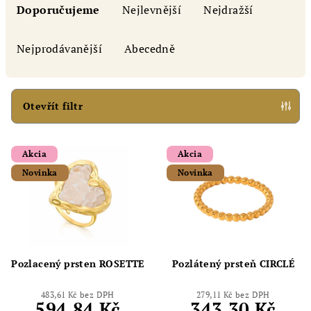
a
Doporučujeme
Nejlevnější
Nejdražší
z
e
Nejprodávanější
Abecedně
n
í
p
Otevřít filtr
r
V
o
Akcia
Akcia
ý
d
Novinka
Novinka
p
u
i
k
s
t
p
ů
r
Pozlacený prsten ROSETTE
Pozlátený prsteň CIRCLÉ
o
d
483,61 Kč bez DPH
279,11 Kč bez DPH
594,84 Kč
343,30 Kč