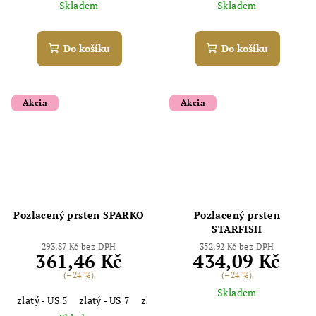
Skladem
Skladem
Do košíku
Do košíku
Akcia
Akcia
Pozlacený prsten SPARKO
Pozlacený prsten
STARFISH
293,87 Kč bez DPH
352,92 Kč bez DPH
361,46 Kč
434,09 Kč
(–24 %)
(–24 %)
Skladem
zlatý - US 5
zlatý - US 7
zlatý - US 8
strieborný - US 5
strieb