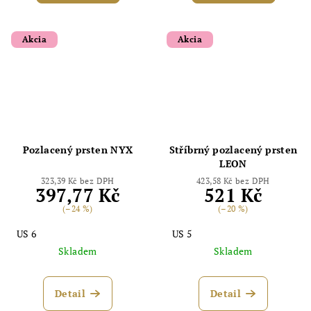
Akcia
Akcia
Pozlacený prsten NYX
Stříbrný pozlacený prsten
Odoslať
LEON
Powered by chaterimo
323,39 Kč bez DPH
423,58 Kč bez DPH
397,77 Kč
521 Kč
(–24 %)
(–20 %)
US 6
US 5
Skladem
Skladem
Detail
Detail