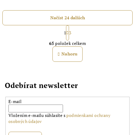
Načíst 24 dalších
S
t
1
3
O
r
65
položek celkem
á
v
n
l
Nahoru
k
á
o
d
v
a
á
n
c
Odebírat newsletter
í
í
p
r
E-mail
v
k
Vložením e-mailu súhlasíte s
podmienkami ochrany
y
osobných údajov
v