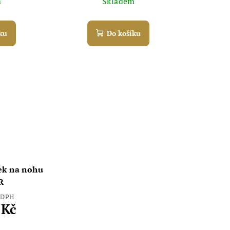
m
Skladem
ku
Do košíku
ek na nohu
R
z DPH
 Kč