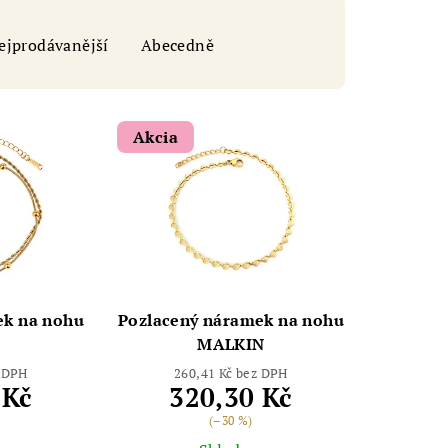
ejprodávanější
Abecedně
bot šperkovnice AURI
Akcia
ek na nohu
Pozlacený náramek na nohu
MALKIN
z DPH
260,41 Kč bez DPH
 Kč
320,30 Kč
(–30 %)