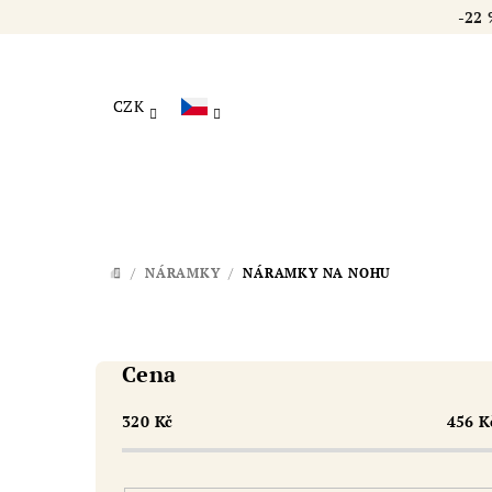
Přejít
-22
na
obsah
CZK
/
NÁRAMKY
/
NÁRAMKY NA NOHU
DOMŮ
P
o
Cena
s
320
Kč
456
K
t