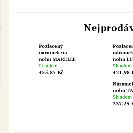
Nejprodáv
Pozlacený
Pozlace
náramek na
náramek
nohu MARELLE
nohu LU
Skladem
Skladem
455,87 Kč
421,98 
Nárame
nohu T
Skladem
337,25 