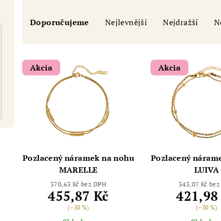
Ř
Doporučujeme
Nejlevnější
Nejdražší
N
a
Chat
z
V
e
Akcia
Akcia
ý
n
p
í
i
p
s
r
p
o
Pozlacený náramek na nohu
Pozlacený náram
r
MARELLE
LUIVA
d
370,63 Kč bez DPH
343,07 Kč be
o
u
455,87 Kč
421,98
d
(–30 %)
(–30 %)
k