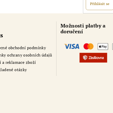
r
Přihlásit se
v
k
y
Možnosti platby a
v
doručení
s
ý
p
cné obchodní podmínky
i
ky ochrany osobních údajů
s
í a reklamace zboží
u
kladené otázky