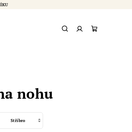
ŠÍKU
Hledat
Přihlášení
Nákupní
košík
na nohu
Stříbro