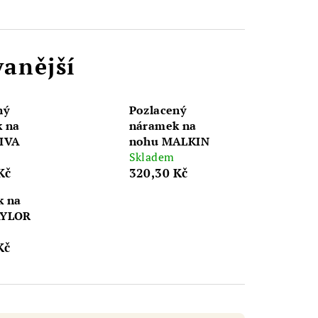
anější
ný
Pozlacený
 na
náramek na
IVA
nohu MALKIN
Skladem
Kč
320,30 Kč
k na
AYLOR
Kč