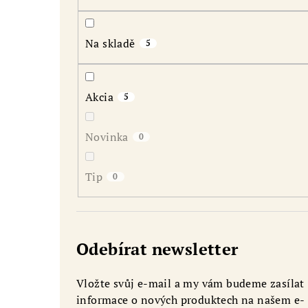
r
a
Na skladě
5
n
n
Akcia
5
í
p
Novinka
0
a
Tip
0
n
e
l
Odebírat newsletter
Vložte svůj e-mail a my vám budeme zasílat
informace o nových produktech na našem e-