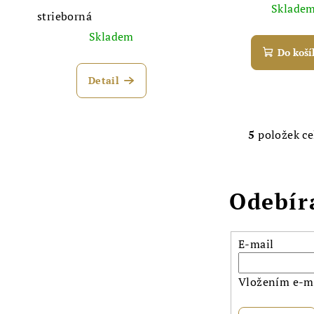
Sklade
strieborná
Skladem
Do koší
Detail
5
položek c
O
v
l
Odebír
á
d
a
E-mail
c
í
Vložením e-ma
p