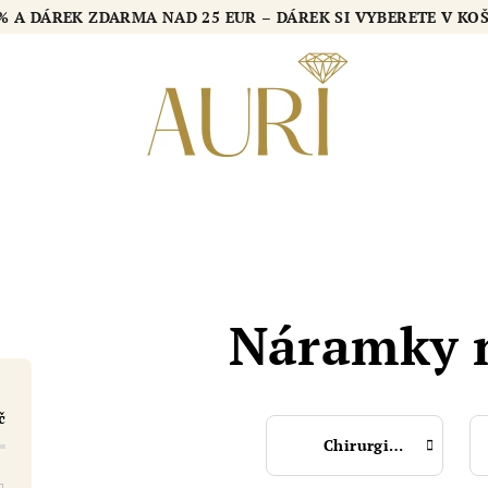
 % A DÁREK ZDARMA NAD 25 EUR – DÁREK SI VYBERETE V KO
Náramky 
č
Chirurgická ocel