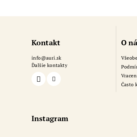
Z
á
Kontakt
O ná
p
a
info
@
auri.sk
Všeobe
t
Ďalšie kontakty
Podmín
Vracen
í
Často 
Instagram