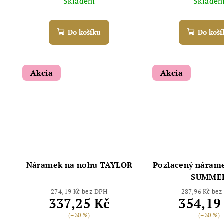
Skladem
Sklade
u
t
k
ů
Do košíku
Do koší
t
ů
Akcia
Akcia
Náramek na nohu TAYLOR
Pozlacený náram
SUMME
274,19 Kč bez DPH
287,96 Kč be
337,25 Kč
354,19
(–30 %)
(–30 %)