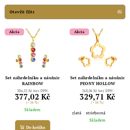
í
p
Otevřít filtr
r
V
o
Akcia
Akcia
ý
d
p
u
i
k
s
t
p
ů
r
Set náhrdelníku a náušnic
Set náhrdelníku a náušnic
o
RAINBOW
PEONY HOLLOW
d
306,52 Kč bez DPH
268,06 Kč bez DPH
377,02 Kč
329,71 Kč
u
(–34 %)
(–34 %)
k
Skladem
zlatá
strieborná
t
Skladem
ů
Do košíku