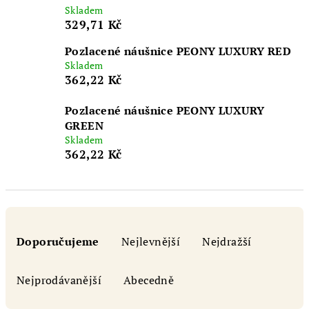
Skladem
329,71 Kč
Pozlacené náušnice PEONY LUXURY RED
Skladem
362,22 Kč
Pozlacené náušnice PEONY LUXURY
GREEN
Skladem
362,22 Kč
Ř
a
Doporučujeme
Nejlevnější
Nejdražší
z
e
Nejprodávanější
Abecedně
n