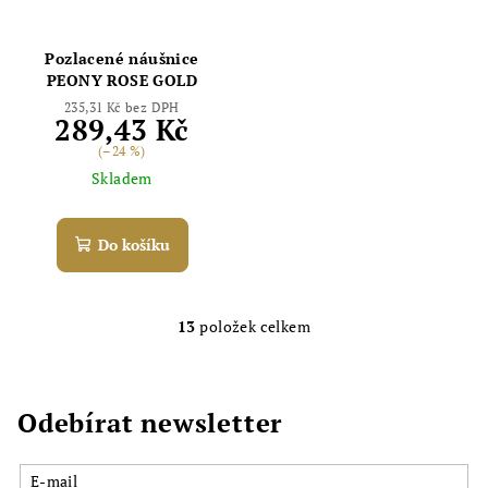
Pozlacené náušnice
PEONY ROSE GOLD
235,31 Kč bez DPH
289,43 Kč
(–24 %)
Skladem
Odoslať
Do košíku
Powered by chaterimo
13
položek celkem
O
v
l
á
Odebírat newsletter
d
a
E-mail