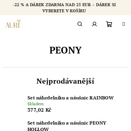
Přejít
-22 % A DÁREK ZDARMA NAD 25 EUR – DÁREK SI
na
Chatbot šperkovnice AURI
VYBERETE V KOŠÍKU
obsah
Nákupn
Hledat
Přihlášení
PEONY
košík
Nejprodávanější
Set náhrdelníku a náušnic RAINBOW
Skladem
377,02 Kč
Set náhrdelníku a náušnic PEONY
HOLLOW