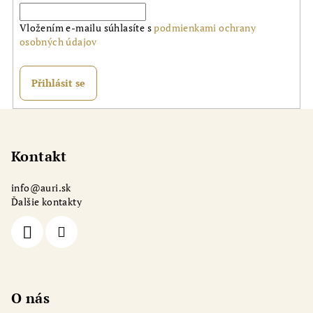
c
í
Vložením e-mailu súhlasíte s
podmienkami ochrany
p
osobných údajov
r
v
k
Přihlásit se
y
v
Z
ý
á
p
p
Kontakt
i
a
s
info
@
auri.sk
u
t
Ďalšie kontakty
í
O nás