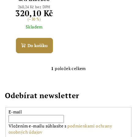
o
d
260,24 Kč bez DPH
320,10 Kč
u
(–30 %)
k
Skladem
t
ů
Do košíku
1
položek celkem
O
v
l
á
Odebírat newsletter
d
a
E-mail
c
í
Vložením e-mailu súhlasíte s
podmienkami ochrany
p
osobných údajov
r