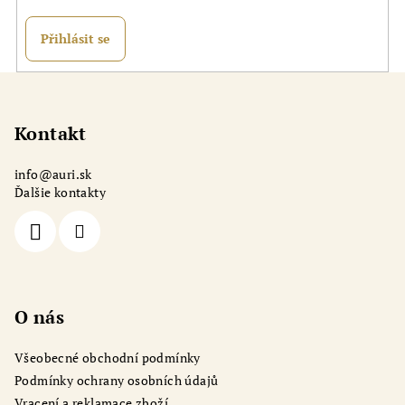
v
k
Přihlásit se
y
v
Z
ý
á
p
p
Kontakt
i
a
s
info
@
auri.sk
u
t
Ďalšie kontakty
í
O nás
Všeobecné obchodní podmínky
Podmínky ochrany osobních údajů
Vracení a reklamace zboží