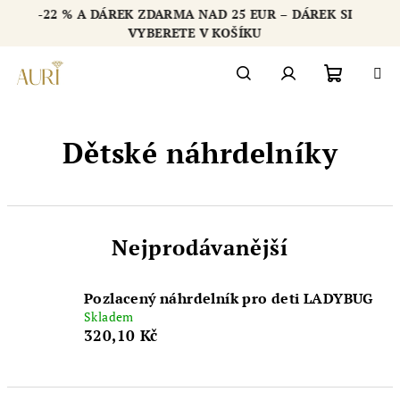
Přejít
-22 % A DÁREK ZDARMA NAD 25 EUR – DÁREK SI
na
Chatbot šperkovnice AURI
VYBERETE V KOŠÍKU
obsah
Nákupn
Hledat
Přihlášení
Dětské náhrdelníky
košík
Nejprodávanější
Pozlacený náhrdelník pro deti LADYBUG
Skladem
320,10 Kč