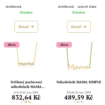
strieborná
strieborná
ružové zlato
Skladem
Skladem
Detail
Detail
Akcia
Akcia
Stříbrný pozlacený
Náhrdelník MAMA SIMPLE
náhrdelník MAMA
LUXURY SMALL
676,94 Kč bez DPH
398,04 Kč bez DPH
832,64 Kč
489,59 Kč
(–20 %)
(–24 %)