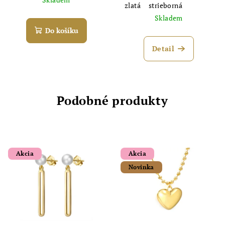
zlatá
strieborná
Skladem
Do košíku
Detail
Podobné produkty
Akcia
Akcia
Novinka