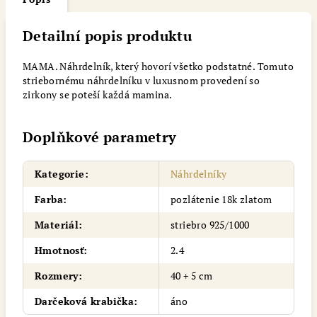
Detailní popis produktu
MAMA. Náhrdelník, který hovorí všetko podstatné. Tomuto
striebornému náhrdelníku v luxusnom provedení so
zirkony se poteší každá mamina.
Doplňkové parametry
Kategorie
:
Náhrdelníky
Farba
:
pozlátenie 18k zlatom
Materiál
:
striebro 925/1000
Hmotnosť
:
2.4
Rozmery
:
40 + 5 cm
Darčeková krabička
:
áno