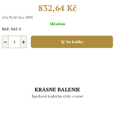
832,64 Kč
676,94 Kč bez DPH
Měrná
Skladem
cena:
Kód:
N42-S
−
+
Do košíku
KRÁSNE BALENIE
Šperková krabička vždy v cene!