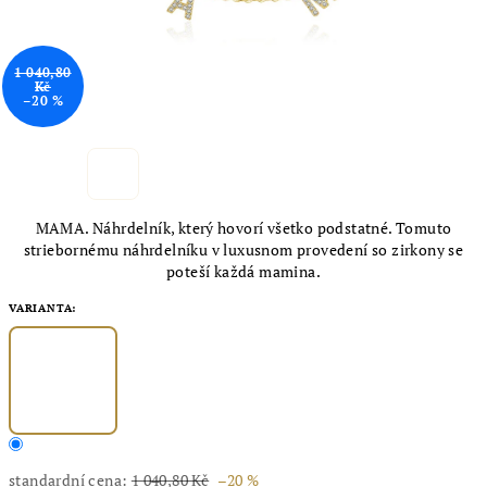
1 040,80
Kč
–20 %
MAMA. Náhrdelník, který hovorí všetko podstatné. Tomuto
striebornému náhrdelníku v luxusnom provedení so zirkony se
poteší každá mamina.
VARIANTA:
standardní cena:
1 040,80 Kč
–20 %