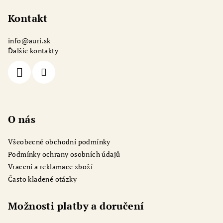
á
p
Kontakt
a
info
@
auri.sk
t
Ďalšie kontakty
í
O nás
Všeobecné obchodní podmínky
Podmínky ochrany osobních údajů
Vracení a reklamace zboží
Často kladené otázky
Možnosti platby a doručení