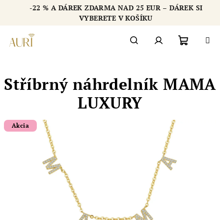
Přejít
-22 % A DÁREK ZDARMA NAD 25 EUR – DÁREK SI
na
Chatbot šperkovnice AURI
VYBERETE V KOŠÍKU
obsah
Nákupn
Hledat
Přihlášení
Stříbrný náhrdelník MAMA
košík
LUXURY
Akcia