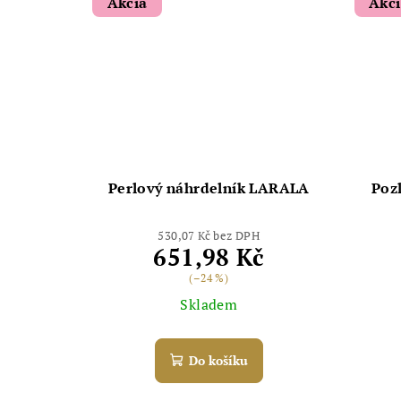
Akcia
Akc
Perlový náhrdelník LARALA
Poz
530,07 Kč bez DPH
651,98 Kč
(–24 %)
Skladem
Do košíku