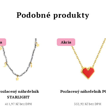
Podobné produkty
ia
Akcia
ozlacený náhrdelník
Pozlacený náhrdelník 
STARLIGHT
411,97 Kč bez DPH
352,92 Kč bez DPH