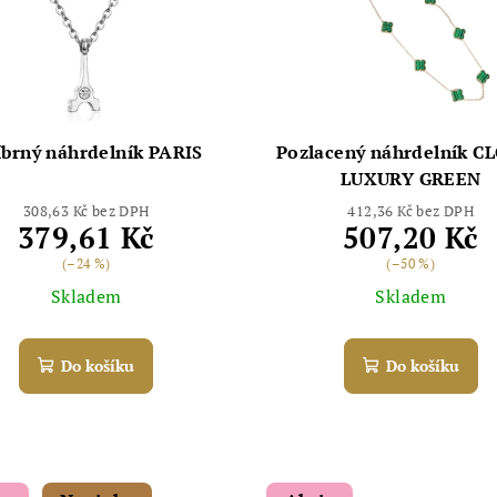
íbrný náhrdelník PARIS
Pozlacený náhrdelník C
LUXURY GREEN
308,63 Kč bez DPH
412,36 Kč bez DPH
379,61 Kč
507,20 Kč
(–24 %)
(–50 %)
Skladem
Skladem
Do košíku
Do košíku