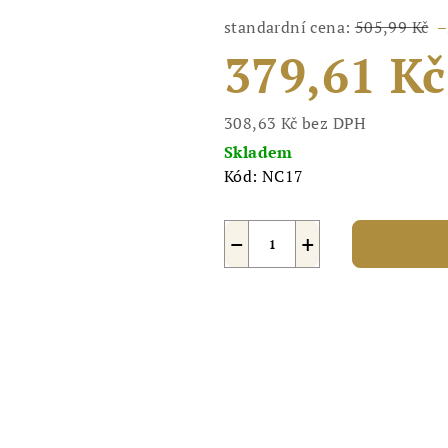
standardní cena:
505,99 Kč
–
379,61 Kč
308,63 Kč bez DPH
Měrná
Skladem
cena:
Kód:
NC17
−
+