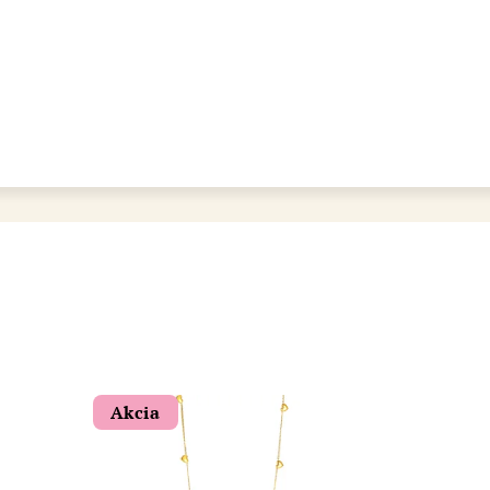
bot šperkovnice AURI
Akcia