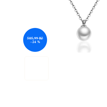
505,99 Kč
–24 %