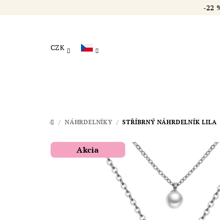
Přejít
-2
na
obsah
CZK
/
NÁHRDELNÍKY
/
STŘÍBRNÝ NÁHRDELNÍK LILA
DOMŮ
Akcia