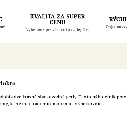
KVALITA ZA SUPER
E
RÝCH
CENU
ne!
Objednávky
Vyberáme pre vás len to najlepšie.
oduktu
zdobia dve krásně sladkovodné perly. Tento náhrdelník pote
dámy, které mají radi minimalizmus v šperkovnici.