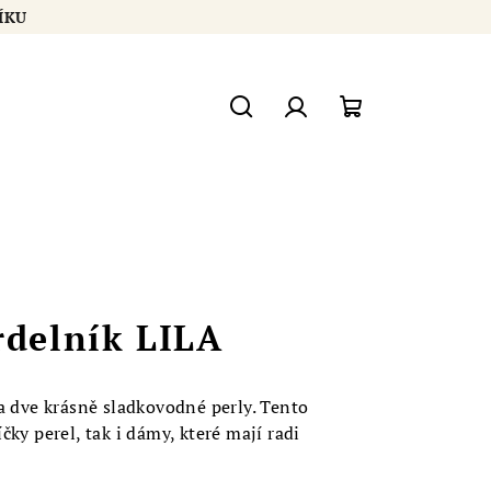
OŠÍKU
Hledat
Přihlášení
Nákupní
košík
rdelník LILA
a dve krásně sladkovodné perly. Tento
ky perel, tak i dámy, které mají radi