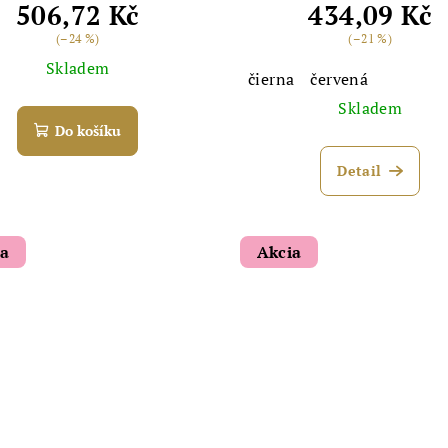
506,72 Kč
434,09 Kč
(–24 %)
(–21 %)
Skladem
čierna
červená
Skladem
Do košíku
Detail
ia
Akcia