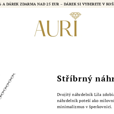
2 % A DÁREK ZDARMA NAD 25 EUR – DÁREK SI VYBERETE V K
Stříbrný náh
Dvojitý náhrdelník Lila zdobi
náhrdelník poteší ako milovníč
minimalizmus v šperkovnici.