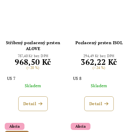
Odoslať
Powered by chaterimo
Stříbrný pozlacený prsten
Pozlacený prsten ISOL
ALOVE
787,40 Kč bez DPH
294,49 Kč bez DPH
968,50 Kč
362,22 Kč
(–20 %)
(–24 %)
US 7
US 8
Skladem
Skladem
Detail
Detail
Akcia
Akcia