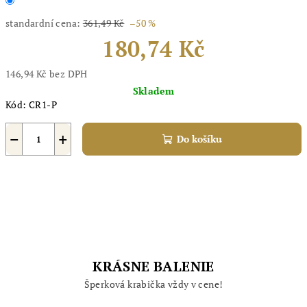
standardní cena:
361,49 Kč
–50 %
180,74 Kč
146,94 Kč bez DPH
Měrná
Skladem
cena:
Kód:
CR1-P
−
+
Do košíku
KRÁSNE BALENIE
Šperková krabička vždy v cene!