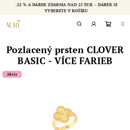
Přejít
-22 % A DÁREK ZDARMA NAD 25 EUR – DÁREK SI
na
Chatbot šperkovnice AURI
VYBERETE V KOŠÍKU
obsah
Nákupn
Hledat
Přihlášení
Pozlacený prsten CLOVER
košík
BASIC - VÍCE FARIEB
Akcia