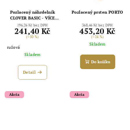
Pozlacený náhrdelník
Pozlacený prsten PORTO
CLOVER BASIC - VÍCE
FARIEB
196,26 Kč bez DPH
368,46 Kč bez DPH
241,40 Kč
453,20 Kč
(–50 %)
(–24 %)
Skladem
ružová
Skladem
Do košíku
Detail
Akcia
Akcia