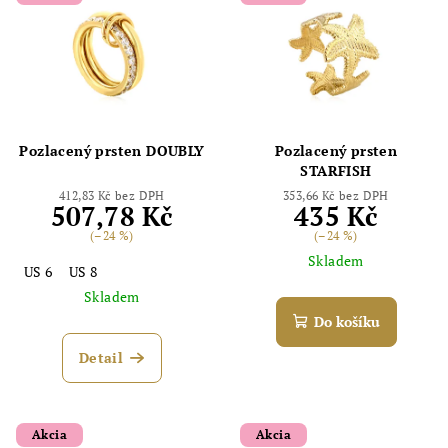
Pozlacený prsten DOUBLY
Pozlacený prsten
STARFISH
412,83 Kč bez DPH
353,66 Kč bez DPH
507,78 Kč
435 Kč
(–24 %)
(–24 %)
Skladem
US 6
US 8
Skladem
Do košíku
Detail
Akcia
Akcia