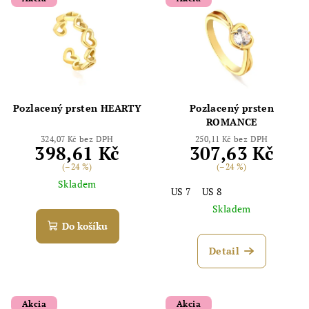
Pozlacený prsten HEARTY
Pozlacený prsten
ROMANCE
324,07 Kč bez DPH
250,11 Kč bez DPH
398,61 Kč
307,63 Kč
(–24 %)
(–24 %)
Skladem
US 7
US 8
Skladem
Do košíku
Detail
Akcia
Akcia