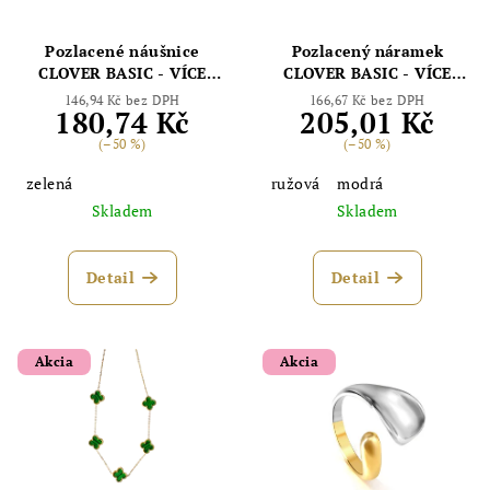
Pozlacené náušnice
Pozlacený náramek
CLOVER BASIC - VÍCE
CLOVER BASIC - VÍCE
FARIEB
FARIEB
146,94 Kč bez DPH
166,67 Kč bez DPH
180,74 Kč
205,01 Kč
(–50 %)
(–50 %)
zelená
ružová
modrá
Skladem
Skladem
Detail
Detail
Akcia
Akcia