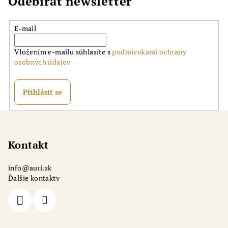
Odebírat newsletter
E-mail
Vložením e-mailu súhlasíte s
podmienkami ochrany
osobných údajov
Přihlásit se
Z
á
p
Kontakt
a
info
@
auri.sk
t
Ďalšie kontakty
í