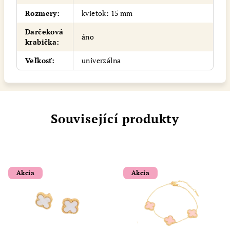
Rozmery
:
kvietok: 15 mm
Darčeková
áno
krabička
:
Veľkosť
:
univerzálna
Související produkty
Akcia
Akcia