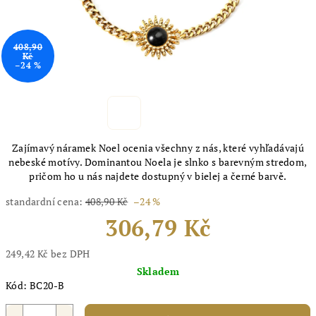
408,90
Kč
–24 %
Zajímavý náramek Noel ocenia všechny z nás, které vyhľadávajú
nebeské motívy. Dominantou Noela je slnko s barevným stredom,
pričom ho u nás najdete dostupný v bielej a černé barvě.
standardní cena:
408,90 Kč
–24 %
306,79 Kč
249,42 Kč bez DPH
Měrná
Skladem
cena:
Kód:
BC20-B