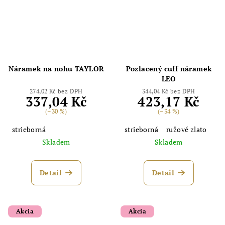
Náramek na nohu TAYLOR
Pozlacený cuff náramek
Odoslať
LEO
274,02 Kč bez DPH
344,04 Kč bez DPH
Powered by chaterimo
337,04 Kč
423,17 Kč
(–30 %)
(–34 %)
strieborná
strieborná
ružové zlato
Skladem
Skladem
Detail
Detail
Akcia
Akcia