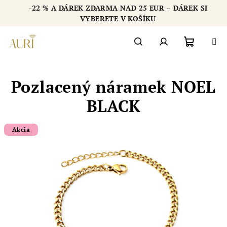
Přejít
-22 % A DÁREK ZDARMA NAD 25 EUR – DÁREK SI
na
Chatbot šperkovnice AURI
VYBERETE V KOŠÍKU
obsah
Nákupn
Hledat
Přihlášení
Pozlacený náramek NOEL
košík
BLACK
Akcia