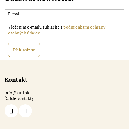
E-mail
Vložením e-mailu súhlasíte s
podmienkami ochrany
osobných údajov
Přihlásit se
Z
á
p
Kontakt
a
info
@
auri.sk
t
Ďalšie kontakty
í