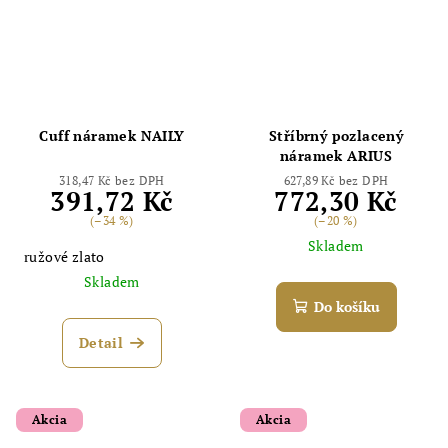
Cuff náramek NAILY
Stříbrný pozlacený
náramek ARIUS
318,47 Kč bez DPH
627,89 Kč bez DPH
391,72 Kč
772,30 Kč
(–34 %)
(–20 %)
Skladem
ružové zlato
Skladem
Do košíku
Detail
Akcia
Akcia