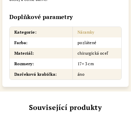
Doplňkové parametry
Kategorie
:
Náramky
Farba
:
pozlátené
Materiál
:
chirurgická oceľ
Rozmery
:
17+ 3 cm
Darčeková krabička
:
áno
Související produkty