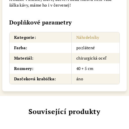
šálka kávy, máme ho i v červenej!
Doplňkové parametry
Kategorie
:
Náhrdelníky
Farba
:
pozlátené
Materiál
:
chirurgická oceľ
Rozmery
:
40 + 5 cm
Darčeková krabička
:
áno
Související produkty