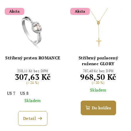
Akcia
Akcia
Stříbrný prsten ROMANCE
Stříbrný pozlacený
ruženec GLORY
250,11 Kč bez DPH
787,40 Kč bez DPH
307,63 Kč
968,50 Kč
(–24 %)
(–20 %)
Skladem
US 7
US 8
Skladem
Do košíku
Detail