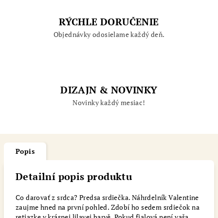
RÝCHLE DORUČENIE
Objednávky odosielame každý deň.
DIZAJN & NOVINKY
Novinky každý mesiac!
Popis
Detailní popis produktu
Co darovať z srdca? Predsa srdiečka. Náhrdelník Valentine
zaujme hned na první pohled. Zdobí ho sedem srdiečok na
retiazke v krásnej lilavej barvě. Pokud fialová není vaša