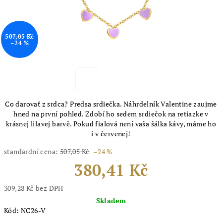
507,05 Kč
–24 %
Co darovať z srdca? Predsa srdiečka. Náhrdelník Valentine zaujme
hned na první pohled. Zdobí ho sedem srdiečok na retiazke v
krásnej lilavej barvě. Pokud fialová není vaša šálka kávy, máme ho
i v červenej!
standardní cena:
507,05 Kč
–24 %
380,41 Kč
309,28 Kč bez DPH
Měrná
Skladem
cena:
Kód:
NC26-V