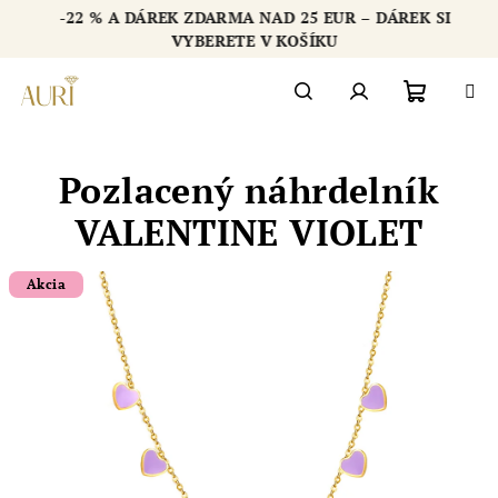
Přejít
-22 % A DÁREK ZDARMA NAD 25 EUR – DÁREK SI
na
Chatbot šperkovnice AURI
VYBERETE V KOŠÍKU
obsah
Nákupn
Hledat
Přihlášení
Pozlacený náhrdelník
košík
VALENTINE VIOLET
Akcia