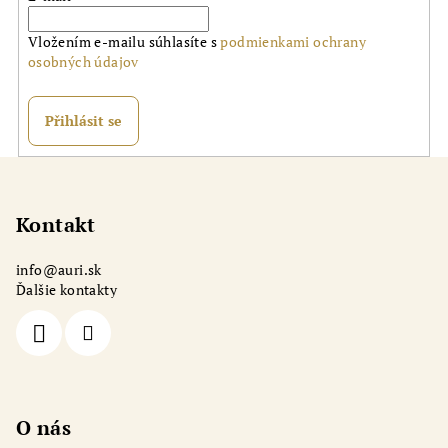
Vložením e-mailu súhlasíte s
podmienkami ochrany
osobných údajov
Přihlásit se
Z
á
p
Kontakt
a
info
@
auri.sk
t
Ďalšie kontakty
í
O nás