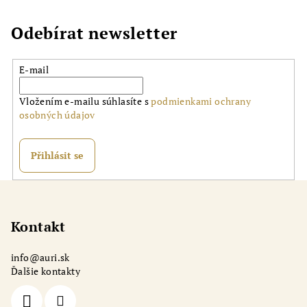
Odebírat newsletter
E-mail
Vložením e-mailu súhlasíte s
podmienkami ochrany
osobných údajov
Přihlásit se
Z
á
p
Kontakt
a
info
@
auri.sk
t
Ďalšie kontakty
í