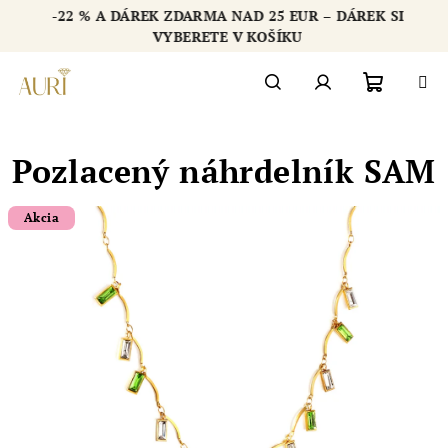
Přejít
-22 % A DÁREK ZDARMA NAD 25 EUR – DÁREK SI
na
Chatbot šperkovnice AURI
VYBERETE V KOŠÍKU
obsah
Nákupn
Hledat
Přihlášení
Pozlacený náhrdelník SAM
košík
Akcia