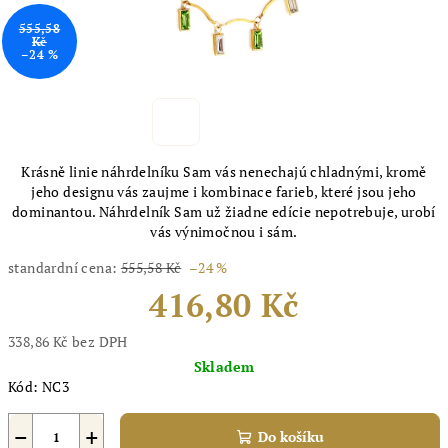
555,58
Kč
–24 %
Krásně linie náhrdelníku Sam vás nenechajú chladnými, kromě
jeho designu vás zaujme i kombinace farieb, které jsou jeho
dominantou. Náhrdelník Sam už žiadne edície nepotrebuje, urobí
vás výnimočnou i sám.
standardní cena:
555,58 Kč
–24 %
416,80 Kč
338,86 Kč bez DPH
Měrná
Skladem
cena:
Kód:
NC3
−
+
Do košíku