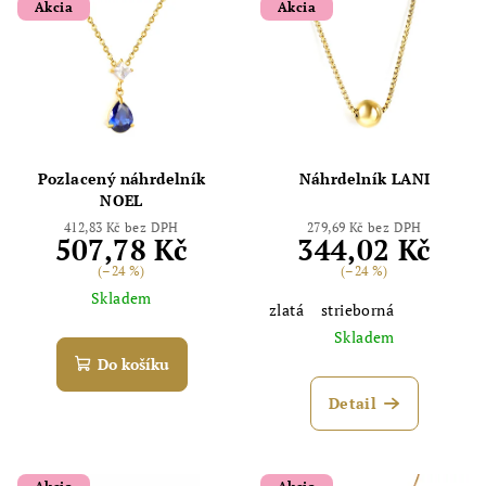
Akcia
Akcia
Pozlacený náhrdelník
Náhrdelník LANI
NOEL
412,83 Kč bez DPH
279,69 Kč bez DPH
507,78 Kč
344,02 Kč
(–24 %)
(–24 %)
Skladem
zlatá
strieborná
Skladem
Do košíku
Detail