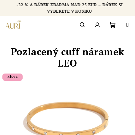
Přejít
-22 % A DÁREK ZDARMA NAD 25 EUR – DÁREK SI
na
Chatbot šperkovnice AURI
VYBERETE V KOŠÍKU
obsah
Nákupn
Hledat
Přihlášení
Pozlacený cuff náramek
košík
LEO
Akcia