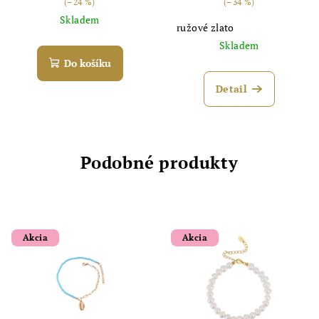
(–24 %)
(–34 %)
Skladem
ružové zlato
Skladem
Do košíku
Detail
Podobné produkty
Akcia
Akcia