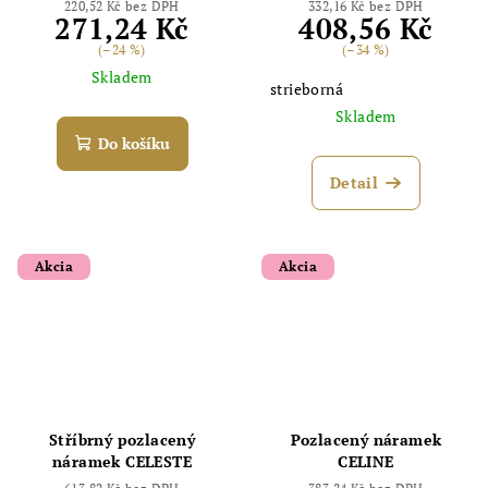
220,52 Kč bez DPH
332,16 Kč bez DPH
271,24 Kč
408,56 Kč
(–24 %)
(–34 %)
Skladem
strieborná
Skladem
Do košíku
Detail
Akcia
Akcia
Stříbrný pozlacený
Pozlacený náramek
náramek CELESTE
CELINE