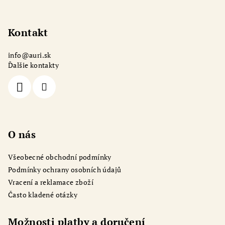
Z
á
p
Kontakt
a
info
@
auri.sk
t
Ďalšie kontakty
í
O nás
Všeobecné obchodní podmínky
Podmínky ochrany osobních údajů
Vracení a reklamace zboží
Často kladené otázky
Možnosti platby a doručení