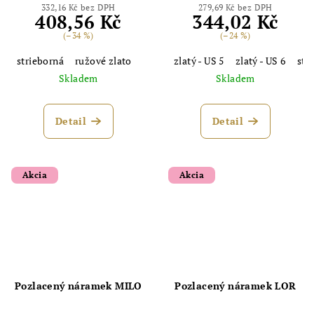
332,16 Kč bez DPH
279,69 Kč bez DPH
408,56 Kč
344,02 Kč
(–34 %)
(–24 %)
strieborná
ružové zlato
zlatý - US 5
zlatý - US 6
str
Skladem
Skladem
Detail
Detail
Akcia
Akcia
Pozlacený náramek MILO
Pozlacený náramek LOR