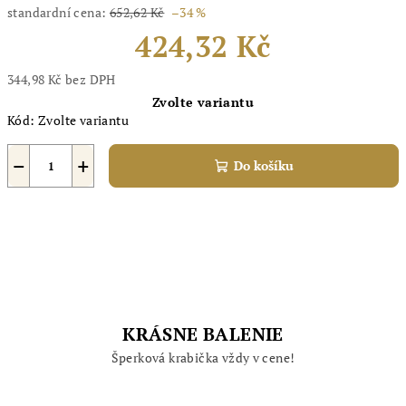
standardní cena:
652,62 Kč
–34 %
424,32 Kč
344,98 Kč bez DPH
Měrná
Zvolte variantu
cena:
Kód:
Zvolte variantu
−
+
Do košíku
KRÁSNE BALENIE
Šperková krabička vždy v cene!