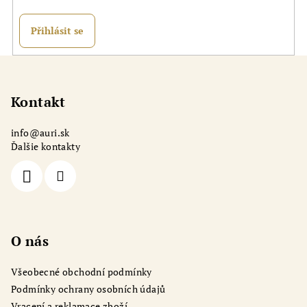
Přihlásit se
Z
á
p
Kontakt
a
info
@
auri.sk
t
Ďalšie kontakty
í
O nás
Všeobecné obchodní podmínky
Podmínky ochrany osobních údajů
Vracení a reklamace zboží