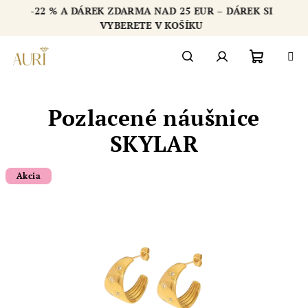
Přejít
-22 % A DÁREK ZDARMA NAD 25 EUR – DÁREK SI
na
Chatbot šperkovnice AURI
VYBERETE V KOŠÍKU
obsah
Nákupn
Hledat
Přihlášení
Pozlacené náušnice
košík
SKYLAR
Akcia