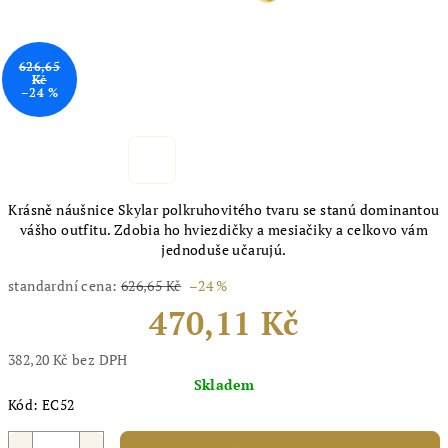
626,65
Kč
–24 %
Krásně náušnice Skylar polkruhovitého tvaru se stanú dominantou
vášho outfitu. Zdobia ho hviezdičky a mesiačiky a celkovo vám
jednoduše učarujú.
standardní cena:
626,65 Kč
–24 %
470,11 Kč
382,20 Kč bez DPH
Měrná
Skladem
cena:
Kód:
EC52