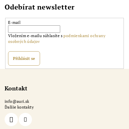
Odebírat newsletter
E-mail
Vložením e-mailu súhlasíte s
podmienkami ochrany
osobných údajov
Přihlásit se
Z
á
p
Kontakt
a
info
@
auri.sk
t
Ďalšie kontakty
í