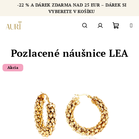
Přejít
-22 % A DÁREK ZDARMA NAD 25 EUR – DÁREK SI
na
Chatbot šperkovnice AURI
VYBERETE V KOŠÍKU
obsah
Nákupn
Hledat
Přihlášení
Pozlacené náušnice LEA
košík
Akcia