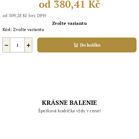
od
380,41 Kč
od
309,28 Kč
bez DPH
Měrná
Zvolte variantu
cena:
Kód:
Zvolte variantu
−
+
Do košíku
KRÁSNE BALENIE
Šperková krabička vždy v cene!