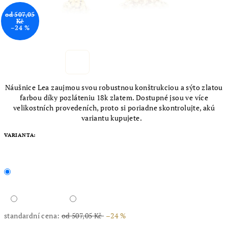
od 507,05
Kč
–24 %
Náušnice Lea zaujmou svou robustnou konštrukciou a sýto zlatou
farbou díky pozláteniu 18k zlatem. Dostupné jsou ve více
velikostních provedeních, proto si poriadne skontrolujte, akú
variantu kupujete.
VARIANTA:
standardní cena:
od 507,05 Kč
–24 %