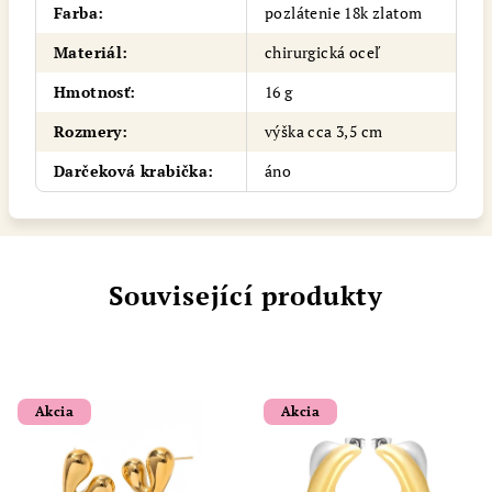
Farba
:
pozlátenie 18k zlatom
Materiál
:
chirurgická oceľ
Hmotnosť
:
16 g
Rozmery
:
výška cca 3,5 cm
Darčeková krabička
:
áno
Související produkty
Akcia
Akcia