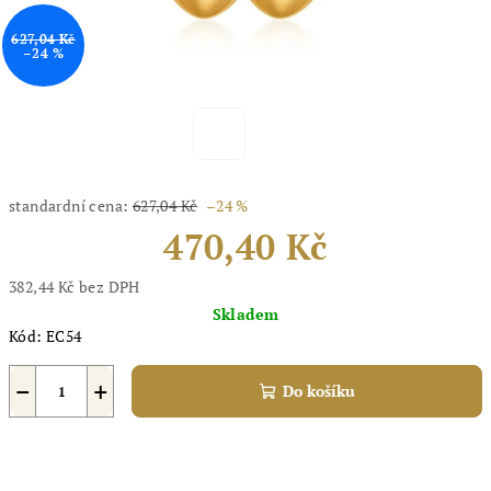
627,04 Kč
–24 %
standardní cena:
627,04 Kč
–24 %
470,40 Kč
382,44 Kč bez DPH
Měrná
Skladem
cena:
Kód:
EC54
−
+
Do košíku