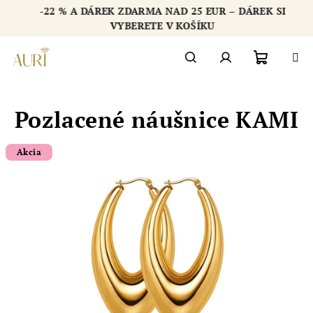
Přejít
-22 % A DÁREK ZDARMA NAD 25 EUR – DÁREK SI
na
Chatbot šperkovnice AURI
VYBERETE V KOŠÍKU
obsah
Nákupn
Hledat
Přihlášení
Pozlacené náušnice KAMI
košík
Akcia