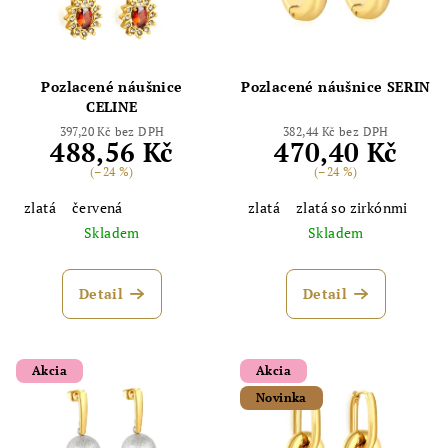
Pozlacené náušnice
Pozlacené náušnice SERIN
CELINE
397,20 Kč bez DPH
382,44 Kč bez DPH
488,56 Kč
470,40 Kč
(–24 %)
(–24 %)
zlatá
červená
zlatá
zlatá so zirkónmi
Skladem
Skladem
Detail
Detail
Akcia
Akcia
Novinka