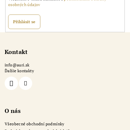
osobných údajov
Přihlásit se
Z
á
p
Kontakt
a
info
@
auri.sk
t
Ďalšie kontakty
í
O nás
Všeobecné obchodní podmínky