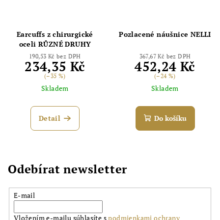
Earcuffs z chirurgické
Pozlacené náušnice NELLI
oceli RŮZNÉ DRUHY
190,53 Kč bez DPH
367,67 Kč bez DPH
234,35 Kč
452,24 Kč
(–35 %)
(–24 %)
Skladem
Skladem
Detail
Do košíku
Odebírat newsletter
E-mail
Vložením e-mailu súhlasíte s
podmienkami ochrany