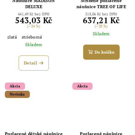
Náušnice MADISON
Stříbrné pozlacené
DELUXE
náušnice TREE OF LIFE
441,49 Kč bez DPH
518,06 Kč bez DPH
543,03 Kč
637,21 Kč
(–24 %)
(–20 %)
Skladem
zlatá
strieborná
Skladem
Do košíku
Detail
Akcia
Akcia
Novinka
Pozlacené dětské náušnice
Pozlacené náušnice