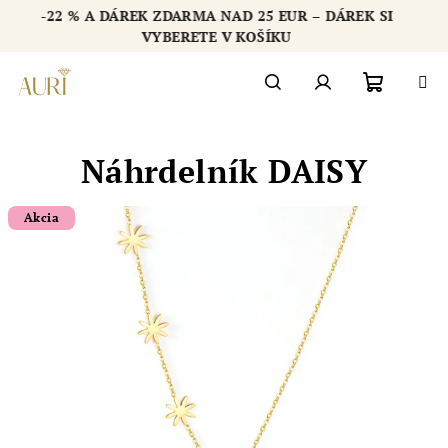
Přejít
-22 % A DÁREK ZDARMA NAD 25 EUR – DÁREK SI
na
Chatbot šperkovnice AURI
VYBERETE V KOŠÍKU
obsah
Nákupn
Hledat
Přihlášení
Náhrdelník DAISY
košík
Akcia