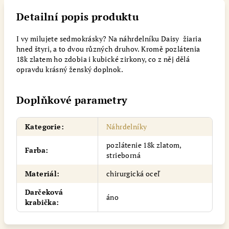
Detailní popis produktu
I vy milujete sedmokrásky? Na náhrdelníku Daisy žiaria
hned štyri, a to dvou různých druhov. Kromě pozlátenia
18k zlatem ho zdobia i kubické zirkony, co z něj dělá
opravdu krásný ženský doplnok.
Doplňkové parametry
Kategorie
:
Náhrdelníky
pozlátenie 18k zlatom,
Farba
:
strieborná
Materiál
:
chirurgická oceľ
Darčeková
áno
krabička
: