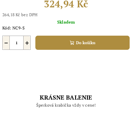
324,94 Kč
264,18 Kč bez DPH
Měrná
Skladem
cena:
Kód:
NC9-S
−
+
Do košíku
KRÁSNE BALENIE
Šperková krabička vždy v cene!