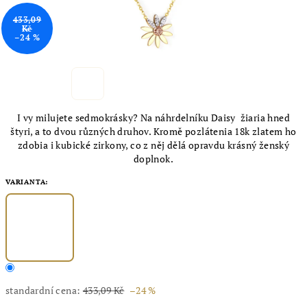
433,09
Kč
–24 %
I vy milujete sedmokrásky? Na náhrdelníku Daisy žiaria hned
štyri, a to dvou různých druhov. Kromě pozlátenia 18k zlatem ho
zdobia i kubické zirkony, co z něj dělá opravdu krásný ženský
doplnok.
VARIANTA:
standardní cena:
433,09 Kč
–24 %