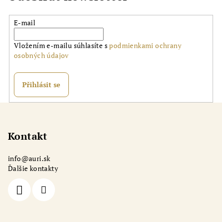
E-mail
Vložením e-mailu súhlasíte s
podmienkami ochrany
osobných údajov
Přihlásit se
Z
á
p
Kontakt
a
info
@
auri.sk
t
Ďalšie kontakty
í