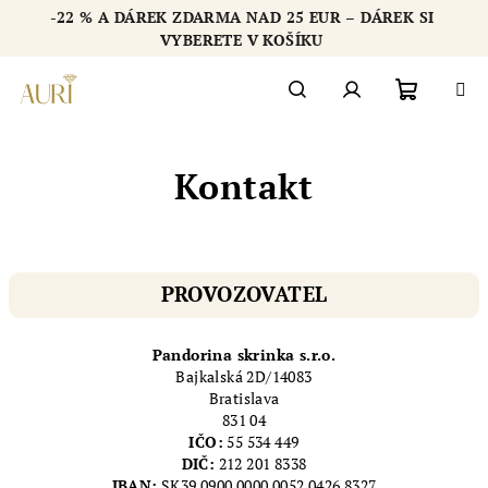
Přejít
-22 % A DÁREK ZDARMA NAD 25 EUR – DÁREK SI
na
Chatbot šperkovnice AURI
VYBERETE V KOŠÍKU
obsah
Nákupn
Hledat
Přihlášení
Kontakt
košík
PROVOZOVATEL
Pandorina skrinka s.r.o.
Bajkalská 2D/14083
Bratislava
831 04
IČO:
55 534 449
DIČ:
212 201 8338
IBAN:
SK39 0900 0000 0052 0426 8327