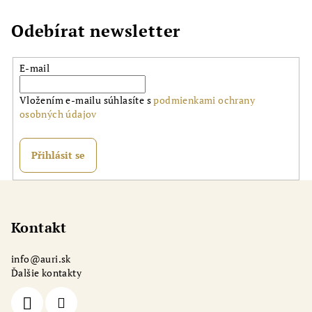
Odebírat newsletter
E-mail
Vložením e-mailu súhlasíte s
podmienkami ochrany
osobných údajov
Přihlásit se
Z
á
p
Kontakt
a
info
@
auri.sk
t
Ďalšie kontakty
í