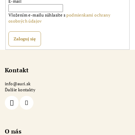
E-mail
Vložením e-mailu súhlasíte s
podmienkami ochrany
osobných údajov
Zaloguj się
S
t
o
Kontakt
p
info
@
auri.sk
k
Ďalšie kontakty
a
O nás