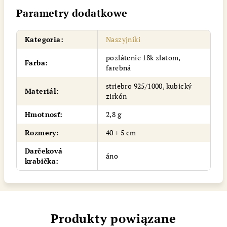
Parametry dodatkowe
Kategoria
:
Naszyjniki
pozlátenie 18k zlatom,
Farba
:
farebná
striebro 925/1000, kubický
Materiál
:
zirkón
Hmotnosť
:
2,8 g
Rozmery
:
40 + 5 cm
Darčeková
áno
krabička
:
Produkty powiązane