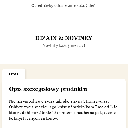
Objednávky odosielame každý deň.
DIZAJN & NOVINKY
Novinky každý mesiac!
Opis
Opis szczegółowy produktu
Nič nesymbolizuje życia tak, ako slávny Strom życiaa.
Oslávte życia w celej jego kráse náhrdelníkom Tree od Life,
który zdobi pozlátenie 18k złotem a nádherná połączenie
kolorystycznych zirkónov.