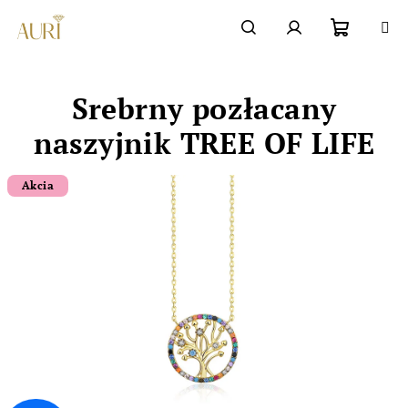
Przejść
do
Chatbot šperkovnice AURI
treści
Koszyk
Szukaj
Zaloguj
Srebrny pozłacany
się
naszyjnik TREE OF LIFE
Akcia