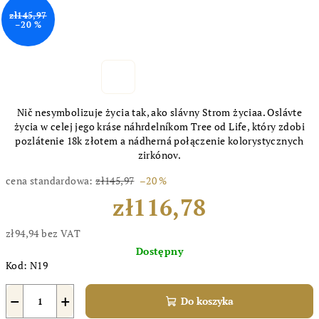
zł145,97
–20 %
Nič nesymbolizuje życia tak, ako slávny Strom życiaa. Oslávte
życia w celej jego kráse náhrdelníkom Tree od Life, który zdobi
pozlátenie 18k złotem a nádherná połączenie kolorystycznych
zirkónov.
cena standardowa:
zł145,97
–20 %
zł116,78
zł94,94 bez VAT
Cena
Dostępny
jednostkowa:
Kod:
N19
−
+
Do koszyka