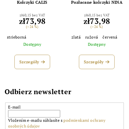
Kolczyki CALIS
Pozłacane kolczyki NINA
zł60,15 bez VAT
zł60,15 bez VAT
zł73,98
zł73,98
(–24 %)
(–24 %)
strieborná
zlatá
ružová
červená
Dostępny
Dostępny
Szczegóły
Szczegóły
Odbierz newsletter
E-mail
Vložením e-mailu súhlasíte s
podmienkami ochrany
osobných údajov