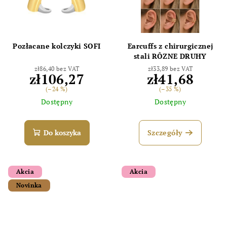
Pozłacane kolczyki SOFI
Earcuffs z chirurgicznej
stali RÔZNE DRUHY
zł86,40 bez VAT
zł33,89 bez VAT
zł106,27
zł41,68
(–24 %)
(–35 %)
Dostępny
Dostępny
Do koszyka
Szczegóły
Akcia
Akcia
Novinka