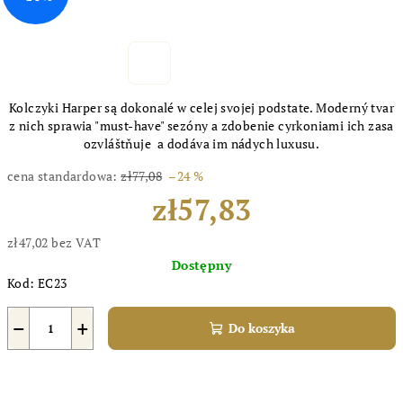
Kolczyki Harper są dokonalé w celej svojej podstate. Moderný tvar
z nich sprawia "must-have" sezóny a zdobenie cyrkoniami ich zasa
ozvláštňuje a dodáva im nádych luxusu.
cena standardowa:
zł77,08
–24 %
zł57,83
zł47,02 bez VAT
Cena
Dostępny
jednostkowa:
Kod:
EC23
−
+
Do koszyka