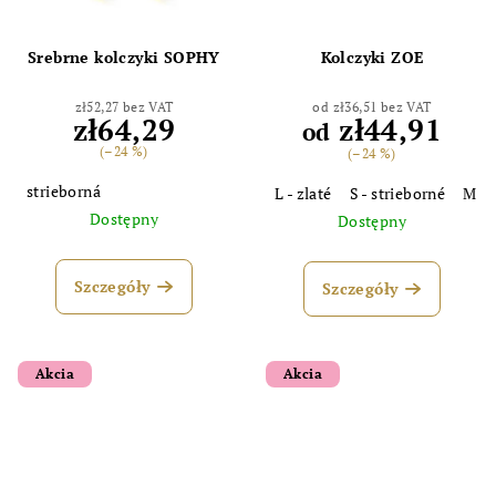
Srebrne kolczyki SOPHY
Kolczyki ZOE
zł52,27 bez VAT
od zł36,51 bez VAT
zł64,29
zł44,91
od
(–24 %)
(–24 %)
strieborná
L - zlaté
S - strieborné
M - 
Dostępny
Dostępny
Szczegóły
Szczegóły
Akcia
Akcia