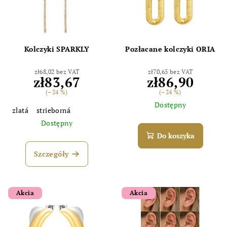
Kolczyki SPARKLY
Pozłacane kolczyki ORIA
zł68,02 bez VAT
zł70,65 bez VAT
zł83,67
zł86,90
(–24 %)
(–24 %)
Dostępny
zlatá
strieborná
Dostępny
Do koszyka
Szczegóły
Akcia
Akcia