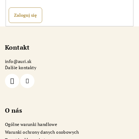
Zaloguj się
S
t
o
Kontakt
p
info
@
auri.sk
k
Ďalšie kontakty
a
O nás
Ogólne warunki handlowe
Warunki ochrony danych osobowych