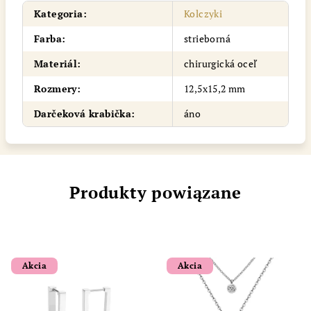
Kategoria
:
Kolczyki
Farba
:
strieborná
Materiál
:
chirurgická oceľ
Rozmery
:
12,5x15,2 mm
Darčeková krabička
:
áno
Produkty powiązane
Akcia
Akcia