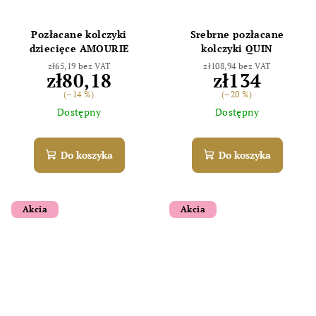
Pozłacane kolczyki
Srebrne pozłacane
Odoslať
dziecięce AMOURIE
kolczyki QUIN
zł65,19 bez VAT
zł108,94 bez VAT
zł80,18
zł134
Powered by chaterimo
(–14 %)
(–20 %)
Dostępny
Dostępny
Do koszyka
Do koszyka
Akcia
Akcia