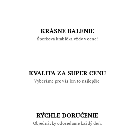
KRÁSNE BALENIE
Šperková krabička vždy v cene!
KVALITA ZA SUPER CENU
Vyberáme pre vás len to najlepšie.
RÝCHLE DORUČENIE
Objednávky odosielame každý deň.