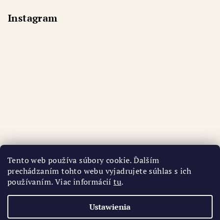
Instagram
Tento web používa súbory cookie. Ďalším
prechádzaním tohto webu vyjadrujete súhlas s ich
používaním. Viac informácií
tu
.
Śledź na Instagramie
Ustawienia
Copyright 2026
AURI
. Wszystkie prawa zastrzeżone.