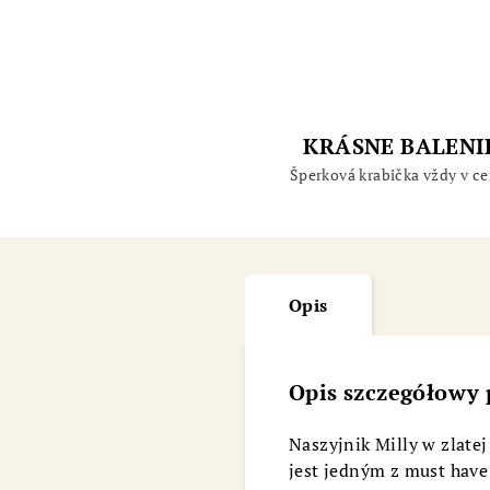
KRÁSNE BALENI
Šperková krabička vždy v ce
Opis
Opis szczegółowy
Naszyjnik Milly w zlatej
jest jedným z must have