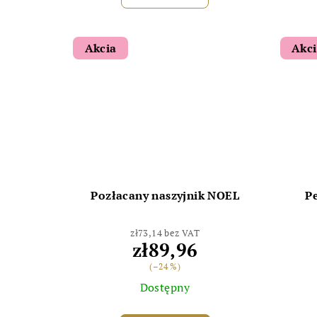
Akcia
Akc
Pozłacany naszyjnik NOEL
P
zł73,14 bez VAT
zł89,96
(–24 %)
Dostępny