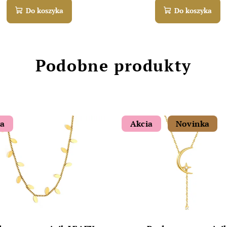
Do koszyka
Do koszyka
Podobne produkty
ia
Akcia
Novinka