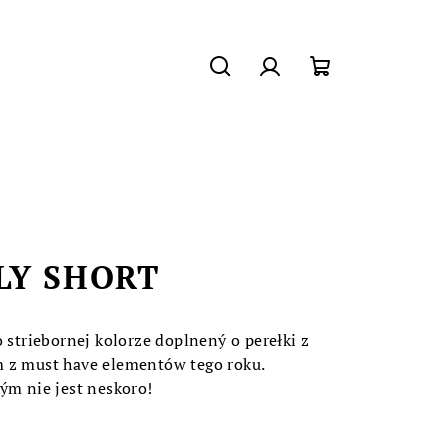
Szukaj
Zaloguj
Koszyk
się
LY SHORT
o striebornej kolorze doplnený o perełki z
m z must have elementów tego roku.
ým nie jest neskoro!