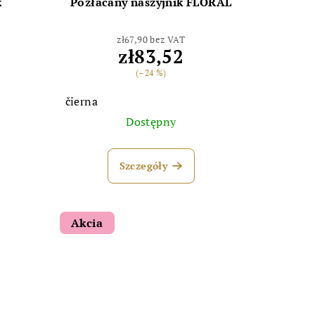
k
Pozłacany naszyjnik FLORAL
zł67,90 bez VAT
zł83,52
(–24 %)
čierna
Dostępny
Szczegóły
Akcia