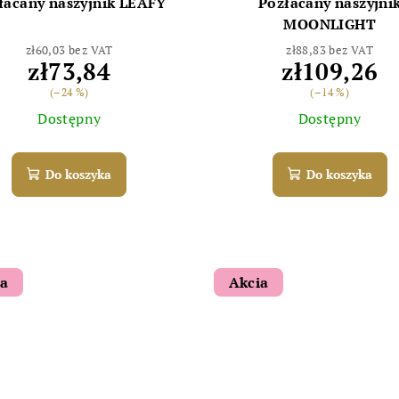
łacany naszyjnik LEAFY
Pozłacany naszyjni
MOONLIGHT
zł60,03 bez VAT
zł88,83 bez VAT
zł73,84
zł109,26
(–24 %)
(–14 %)
Dostępny
Dostępny
Do koszyka
Do koszyka
ia
Akcia