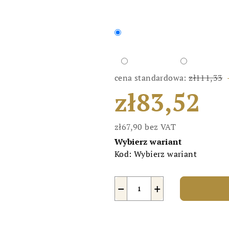
cena standardowa:
zł111,33
zł83,52
zł67,90 bez VAT
Cena
Wybierz wariant
jednostkowa:
Kod:
Wybierz wariant
−
+