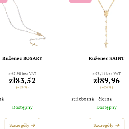
Ruženec ROSARY
Ruženec SAINT
zł67,90 bez VAT
zł73,14 bez VAT
zł83,52
zł89,96
(–24 %)
(–24 %)
ná
strieborná
čierna
Dostępny
Dostępny
Szczegóły
Szczegóły