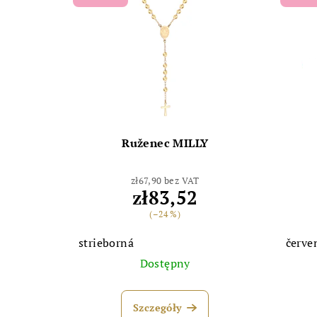
Ruženec MILLY
zł67,90 bez VAT
zł83,52
(–24 %)
strieborná
červe
Dostępny
Szczegóły