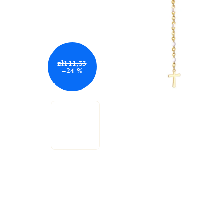
zł111,33
–24 %