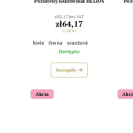
Pozlátený náhrdelník HELIOS
Poz
zł52,17 bez VAT
zł64,17
(–24 %)
biela
čierna
oranžová
Dostępny
Szczegóły
Akcia
Akc