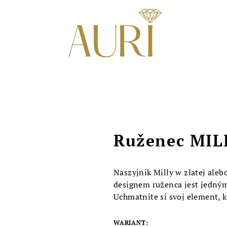
Ruženec MIL
Naszyjnik Milly w zlatej aleb
designem ruženca jest jedný
Uchmatnite si svoj element, k
WARIANT: