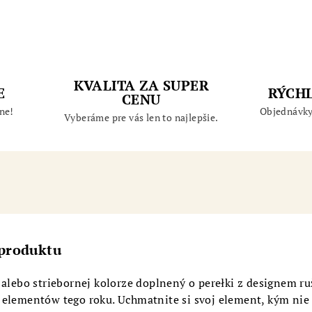
KVALITA ZA SUPER
E
RÝCH
CENU
ne!
Objednávky
Vyberáme pre vás len to najlepšie.
 produktu
 alebo striebornej kolorze doplnený o perełki z designem r
 elementów tego roku. Uchmatnite si svoj element, kým nie 