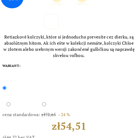
Retiazkové kolczyki, które si jednoducho prevesíte cez dierku, są
absolútnym hitom. Ak ich ešte w kolekcji nemáte, kolczyki Chloe
w złotem alebo srebrnym wersji zakončené guľôčkou są naprawdę
skvelou voľbou.
WARIANT:
cena standardowa:
zł72,65
–24 %
zł54,51
zł44,32 bez VAT