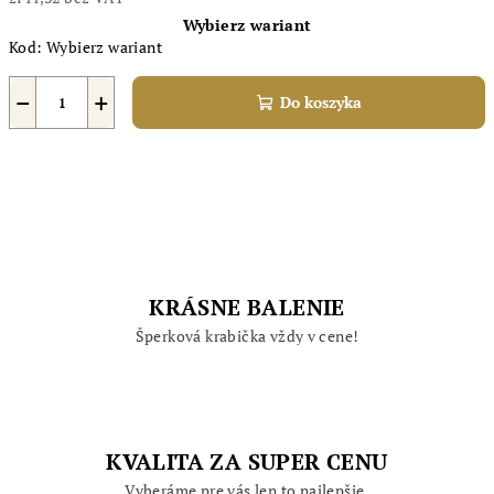
Cena
Wybierz wariant
jednostkowa:
Kod:
Wybierz wariant
−
+
Do koszyka
KRÁSNE BALENIE
Šperková krabička vždy v cene!
KVALITA ZA SUPER CENU
Vyberáme pre vás len to najlepšie.