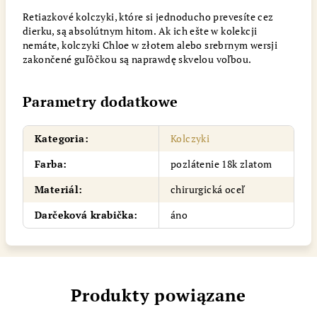
Retiazkové kolczyki, które si jednoducho prevesíte cez
dierku, są absolútnym hitom. Ak ich ešte w kolekcji
nemáte, kolczyki Chloe w złotem alebo srebrnym wersji
zakončené guľôčkou są naprawdę skvelou voľbou.
Parametry dodatkowe
Kategoria
:
Kolczyki
Farba
:
pozlátenie 18k zlatom
Materiál
:
chirurgická oceľ
Darčeková krabička
:
áno
Produkty powiązane