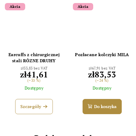
Akcia
Akcia
Earcuffs z chirurgicznej
Pozłacane kolczyki MILA
stali RÔZNE DRUHY
zł33,83 bez VAT
zł67,91 bez VAT
zł41,61
zł83,53
(–35 %)
(–24 %)
Dostępny
Dostępny
Szczegóły
Do koszyka