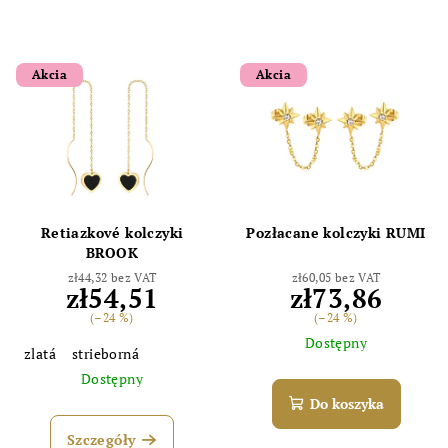
Akcia
Akcia
Retiazkové kolczyki
Pozłacane kolczyki RUMI
BROOK
zł44,32 bez VAT
zł60,05 bez VAT
zł54,51
zł73,86
(–24 %)
(–24 %)
Dostępny
zlatá
strieborná
Dostępny
Do koszyka
Szczegóły