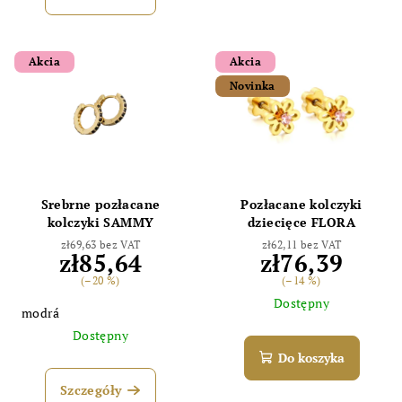
Akcia
Akcia
Novinka
Srebrne pozłacane
Pozłacane kolczyki
kolczyki SAMMY
dziecięce FLORA
zł69,63 bez VAT
zł62,11 bez VAT
zł85,64
zł76,39
(–20 %)
(–14 %)
Dostępny
modrá
Dostępny
Do koszyka
Szczegóły