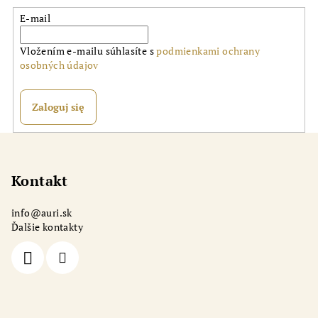
E-mail
Vložením e-mailu súhlasíte s
podmienkami ochrany
osobných údajov
Zaloguj się
S
t
o
Kontakt
p
info
@
auri.sk
k
Ďalšie kontakty
a