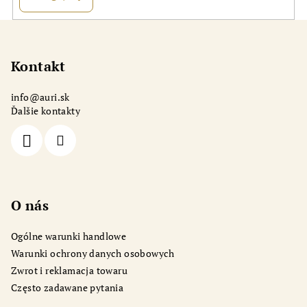
S
t
o
Kontakt
p
info
@
auri.sk
k
Ďalšie kontakty
a
O nás
Ogólne warunki handlowe
Warunki ochrony danych osobowych
Zwrot i reklamacja towaru
Często zadawane pytania