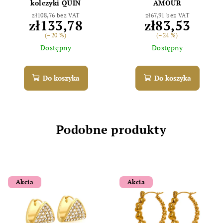
kolczyki QUIN
AMOUR
zł108,76 bez VAT
zł67,91 bez VAT
zł133,78
zł83,53
(–20 %)
(–24 %)
Dostępny
Dostępny
Do koszyka
Do koszyka
Podobne produkty
Akcia
Akcia