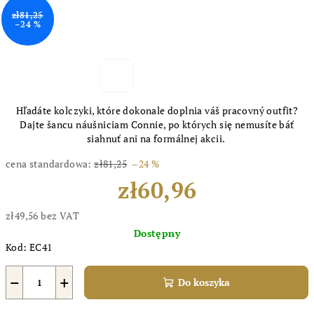
zł81,25
–24 %
Hľadáte kolczyki, które dokonale doplnia váš pracovný outfit?
Dajte šancu náušniciam Connie, po których się nemusíte báť
siahnuť ani na formálnej akcii.
cena standardowa:
zł81,25
–24 %
zł60,96
zł49,56 bez VAT
Cena
Dostępny
jednostkowa:
Kod:
EC41
−
+
Do koszyka