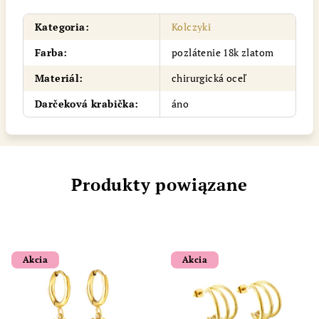
Kategoria
:
Kolczyki
Farba
:
pozlátenie 18k zlatom
Materiál
:
chirurgická oceľ
Darčeková krabička
:
áno
Produkty powiązane
Akcia
Akcia