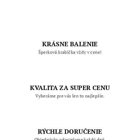
KRÁSNE BALENIE
Šperková krabička vždy v cene!
KVALITA ZA SUPER CENU
Vyberáme pre vás len to najlepšie.
RÝCHLE DORUČENIE
Objednávky odosielame každý deň.