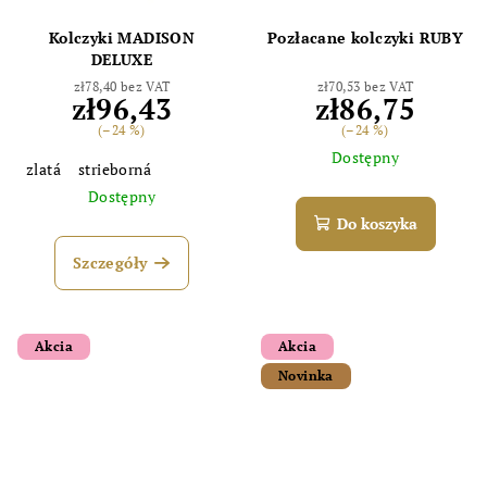
Kolczyki MADISON
Pozłacane kolczyki RUBY
DELUXE
zł78,40 bez VAT
zł70,53 bez VAT
zł96,43
zł86,75
(–24 %)
(–24 %)
Dostępny
zlatá
strieborná
Dostępny
Do koszyka
Szczegóły
Akcia
Akcia
Novinka