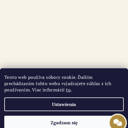
Tento web používa súbory cookie. Ďalším
prechádzaním tohto webu vyjadrujete súhlas s ich
používaním. Viac informácií
tu
.
Śledź na Instagramie
Ustawienia
Copyright 2026
AURI
. Wszystkie prawa zastrzeżone.
Zgadzam się
Opracował Shoptet