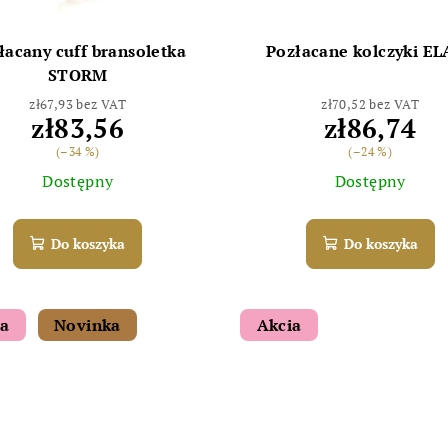
łacany cuff bransoletka
Pozłacane kolczyki E
STORM
zł67,93 bez VAT
zł70,52 bez VAT
zł83,56
zł86,74
(–34 %)
(–24 %)
Dostępny
Dostępny
Do koszyka
Do koszyka
ia
Novinka
Akcia