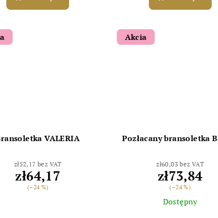
ia
Akcia
Bransoletka VALERIA
Pozłacany bransoletka 
zł52,17 bez VAT
zł60,03 bez VAT
zł64,17
zł73,84
(–24 %)
(–24 %)
Dostępny