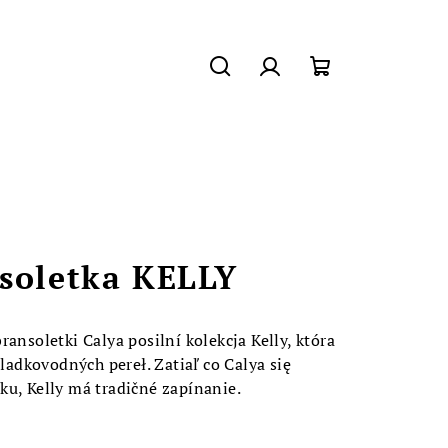
Szukaj
Zaloguj
Koszyk
się
soletka KELLY
ansoletki Calya posilní kolekcja Kelly, która
sladkovodných pereł. Zatiaľ co Calya się
ku, Kelly má tradičné zapínanie.