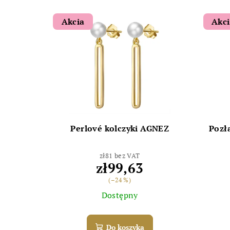
Akcia
Akc
Perlové kolczyki AGNEZ
Pozł
zł81 bez VAT
zł99,63
(–24 %)
Dostępny
Do koszyka