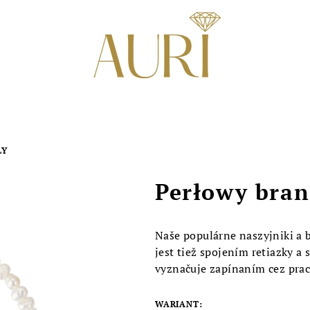
LY
Perłowy bran
Naše populárne naszyjniki a br
jest tiež spojením retiazky a 
vyznačuje zapínaním cez prac
WARIANT: