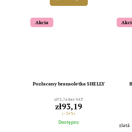
Akcia
Akc
Pozłacany bransoletka SHELLY
zł75,76 bez VAT
zł93,19
(–24 %)
Dostępny
zlatá