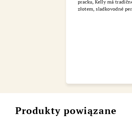
pracku, Kelly má tradičn
Chat
złotem, sladkovodné per
Produkty powiązane