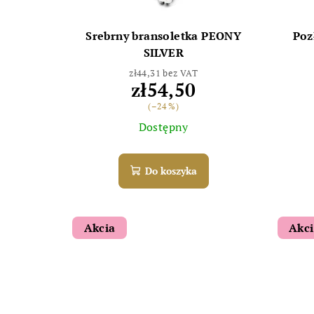
Srebrny bransoletka PEONY
Poz
SILVER
zł44,31 bez VAT
zł54,50
(–24 %)
Dostępny
Do koszyka
Akcia
Akc