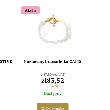
Akcia
ESTIVE
Pozłacany bransoletka CALIS
zł67,90 bez VAT
zł83,52
(–24 %)
Dostępny
Do koszyka