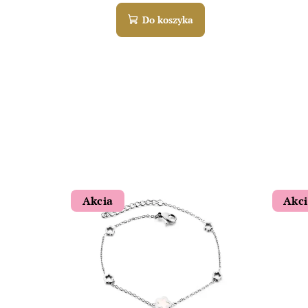
Do koszyka
Akcia
Akc