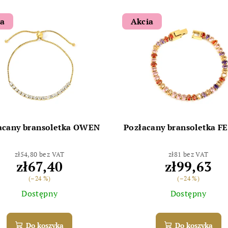
ia
Akcia
acany bransoletka OWEN
Pozłacany bransoletka F
zł54,80 bez VAT
zł81 bez VAT
zł67,40
zł99,63
(–24 %)
(–24 %)
Dostępny
Dostępny
Do koszyka
Do koszyka