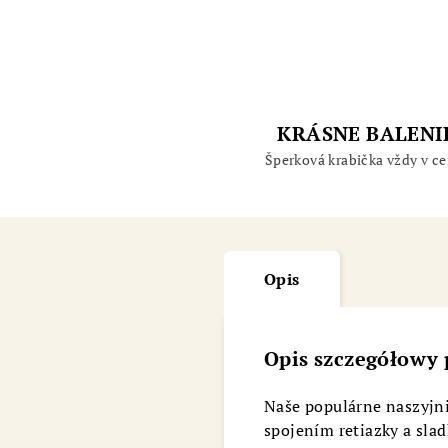
KRÁSNE BALENI
Šperková krabička vždy v ce
Opis
Opis szczegółowy
Naše populárne naszyjniki
spojením retiazky a slad