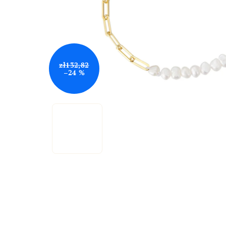
zł132,82
–24 %