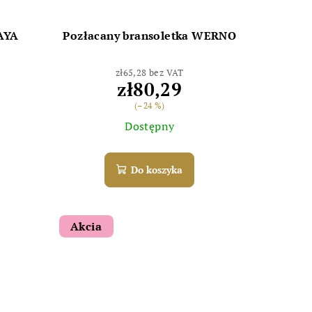
LAYA
Pozłacany bransoletka WERNO
zł65,28 bez VAT
zł80,29
(–24 %)
Dostępny
Do koszyka
Akcia