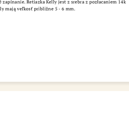
é zapínanie. Retiazka Kelly jest z srebra z pozłacaniem 14k
bot šperkovnice AURI
ly mają veľkosť približne 5 - 6 mm.