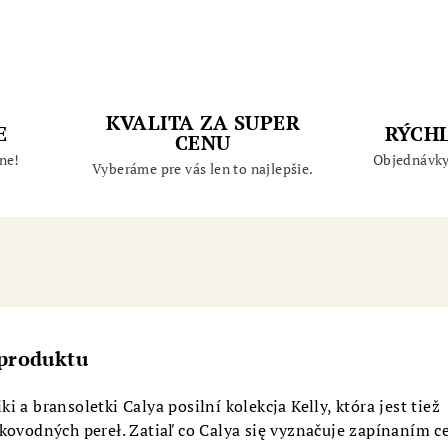
KVALITA ZA SUPER
E
RÝCH
CENU
ne!
Objednávky
Vyberáme pre vás len to najlepšie.
 produktu
 a bransoletki Calya posilní kolekcja Kelly, która jest tiež
kovodných pereł. Zatiaľ co Calya się vyznačuje zapínaním c