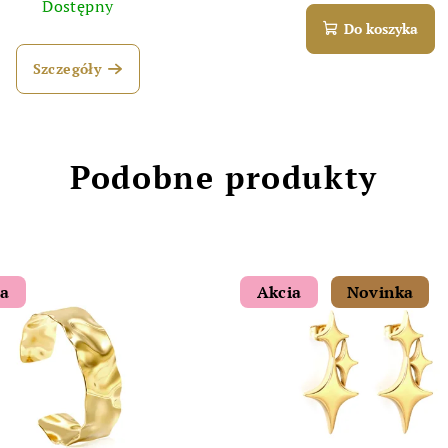
Dostępny
Do koszyka
Szczegóły
Podobne produkty
ia
Akcia
Novinka