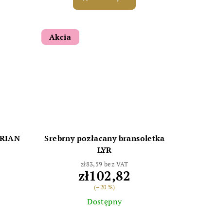
Akcia
BRIAN
Srebrny pozłacany bransoletka
LYR
zł83,59 bez VAT
zł102,82
(–20 %)
Dostępny