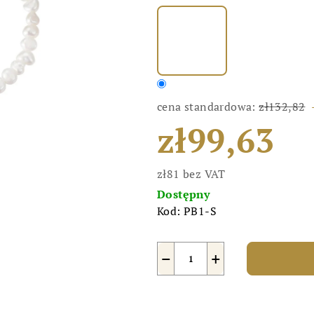
cena standardowa:
zł132,82
zł99,63
zł81 bez VAT
Cena
Dostępny
jednostkowa:
Kod:
PB1-S
−
+