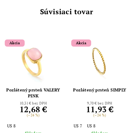
Súvisiaci tovar
Akcia
Akcia
Pozlátený prsteň VALERY
Pozlátený prsteň SIMPLY
PINK
10,31 € bez DPH
9,70 € bez DPH
12,68 €
11,93 €
(–24 %)
(–24 %)
US 8
US 7
US 8