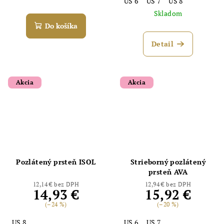
US 6
US 7
US 8
Skladom
Do košíka
Detail
Akcia
Akcia
Pozlátený prsteň ISOL
Strieborný pozlátený
prsteň AVA
12,14 € bez DPH
12,94 € bez DPH
14,93 €
15,92 €
(–24 %)
(–20 %)
US 8
US 6
US 7