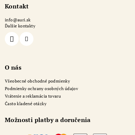
p
Kontakt
ä
info
@
auri.sk
t
Ďalšie kontakty
i
e
O nás
Všeobecné obchodné podmienky
Podmienky ochrany osobných údajov
Vrátenie a reklamácia tovaru
Často kladené otázky
Možnosti platby a doručenia