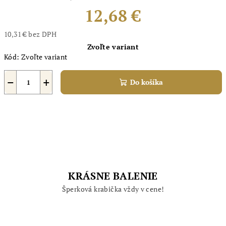
12,68 €
10,31 € bez DPH
Jednotková
Zvoľte variant
cena:
Kód:
Zvoľte variant
−
+
Do košíka
KRÁSNE BALENIE
Šperková krabička vždy v cene!