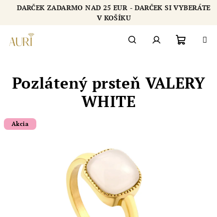
Prejsť
DARČEK ZADARMO NAD 25 EUR - DARČEK SI VYBERÁTE
na
Chatbot šperkovnice AURI
V KOŠÍKU
obsah
Nákupn
Hľadať
Prihlásenie
Pozlátený prsteň VALERY
košík
WHITE
Akcia