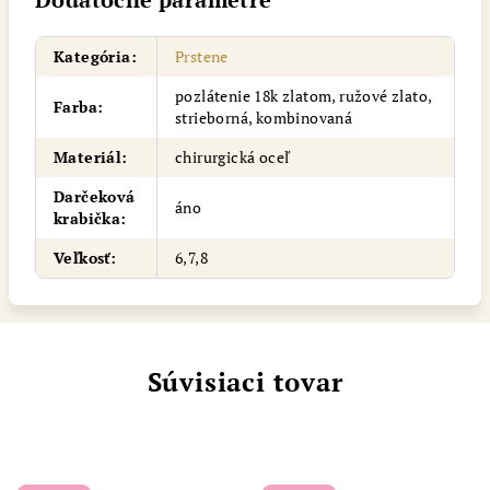
Kategória
:
Prstene
pozlátenie 18k zlatom, ružové zlato,
Farba
:
strieborná, kombinovaná
Materiál
:
chirurgická oceľ
Darčeková
áno
krabička
:
Veľkosť
:
6,7,8
Súvisiaci tovar