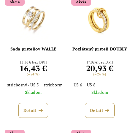
Akcia
Akcia
Sada prsteňov WALLE
Pozlátený prsteň DOUBLY
13,36 € bez DPH
17,02 € bez DPH
16,43 €
20,93 €
(–24 %)
(–24 %)
strieborný - US 5
strieborný - US 6
US 6
strieborný - US 8
US 8
Skladom
Skladom
Detail
Detail