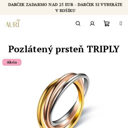
Prejsť
DARČEK ZADARMO NAD 25 EUR - DARČEK SI VYBERÁTE
na
Chatbot šperkovnice AURI
V KOŠÍKU
obsah
Nákupn
Hľadať
Prihlásenie
Pozlátený prsteň TRIPLY
košík
Akcia