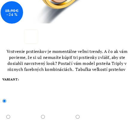
18,90 €
–24 %
Vrstvenie prstienkov je momentálne veľmi trendy. A čo ak vám
povieme, že si už nemusíte kúpiť tri prstienky zvlášť, aby ste
dosiahli navrstvený look? Postačí vám model prsteňa Triply v
rôznych farebných kombináciách. Tabuľka veľkostí prsteňov
VARIANT: