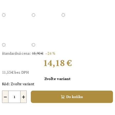
štandardná cena:
18,90 €
–24 %
14,18 €
11,53 € bez DPH
Jednotková
Zvoľte variant
cena:
Kód:
Zvoľte variant
−
+
Do košíka