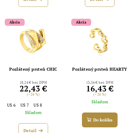
Akcia
Akcia
Pozlátený prsteň CHIC
Pozlátený prsteň HEARTY
18,24 € bez DPH
13,36 € bez DPH
22,43 €
16,43 €
(–24 %)
(–24 %)
Skladom
US 6
US 7
US 8
Skladom
Do košíka
Detail