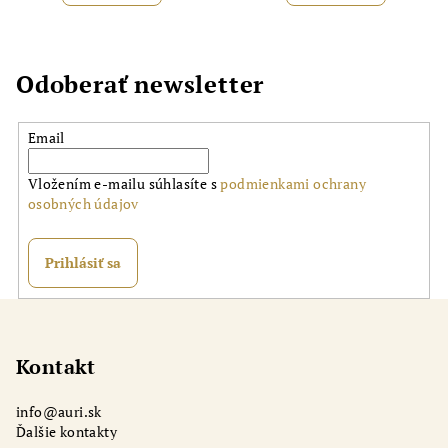
Odoberať newsletter
Email
Vložením e-mailu súhlasíte s
podmienkami ochrany
osobných údajov
Prihlásiť sa
Z
á
p
Kontakt
ä
info
@
auri.sk
t
Ďalšie kontakty