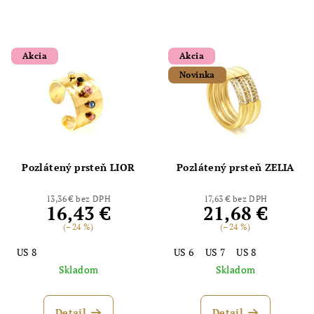
Akcia
Akcia
Novinka
Pozlátený prsteň LIOR
Pozlátený prsteň ZELIA
13,36 € bez DPH
17,63 € bez DPH
16,43 €
21,68 €
(–24 %)
(–24 %)
US 8
US 6
US 7
US 8
Skladom
Skladom
Detail
Detail