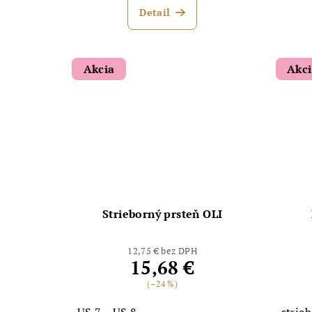
Detail
Akcia
Akc
Strieborný prsteň OLI
12,75 € bez DPH
15,68 €
(–24 %)
US 7
US 8
strie