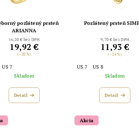
eborný pozlátený prsteň
Pozlátený prsteň SIM
ARIANNA
16,20 € bez DPH
9,70 € bez DPH
19,92 €
11,93 €
(–20 %)
(–24 %)
US 7
US 7
US 8
Skladom
Skladom
Detail
Detail
ia
Akcia