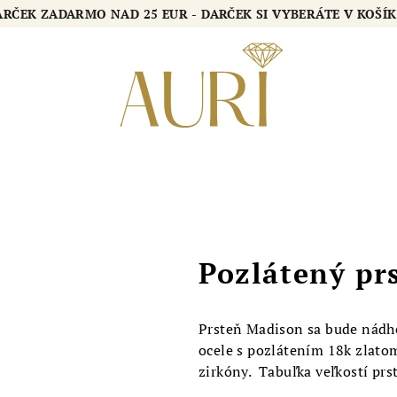
DARČEK ZADARMO NAD 25 EUR - DARČEK SI VYBERÁTE V KOŠ
Pozlátený p
Prsteň Madison sa bude nádher
ocele s pozlátením 18k zlato
zirkóny. Tabuľka veľkostí pr