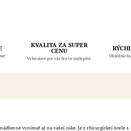
KVALITA ZA SUPER
E
RÝCH
CENU
ne!
Objednávky
Vyberáme pre vás len to najlepšie.
ádherne vynímať aj na vašej ruke. Je z chirurgickej ocele s