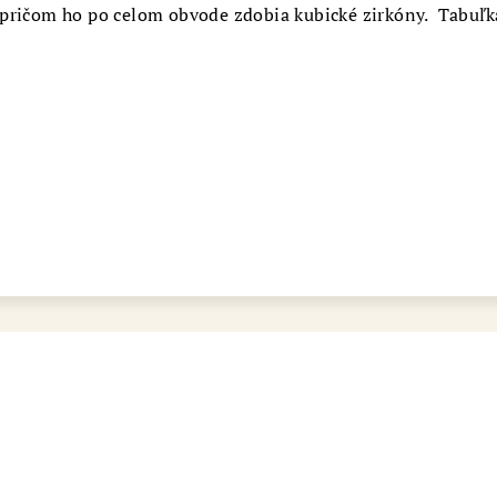
pričom ho po celom obvode zdobia kubické zirkóny. Tabuľk
bot šperkovnice AURI