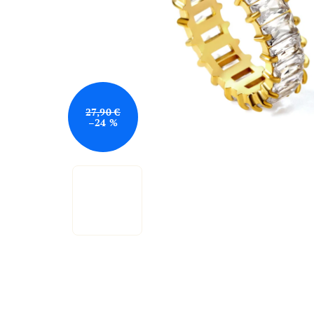
27,90 €
–24 %