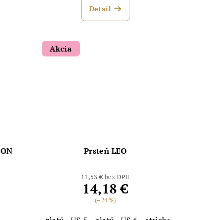
Detail
Akcia
TON
Prsteň LEO
11,53 € bez DPH
14,18 €
(–24 %)
zlatý - US 5
zlatý - US 6
strieborný - US 8
s