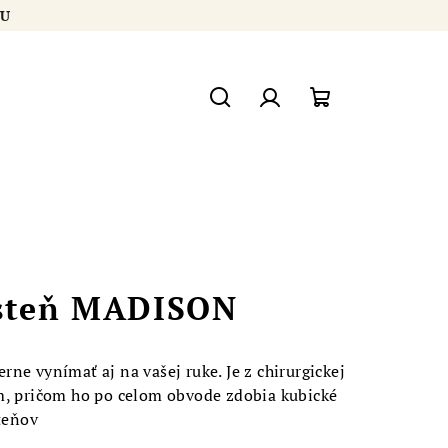
ÍKU
Hľadať
Prihlásenie
Nákupný
košík
rsteň MADISON
ne vynímať aj na vašej ruke. Je z chirurgickej
m, pričom ho po celom obvode zdobia kubické
steňov