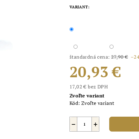
VARIANT:
štandardná cena:
27,90 €
–2
20,93 €
17,02 € bez DPH
Jednotková
Zvoľte variant
cena:
Kód:
Zvoľte variant
−
+