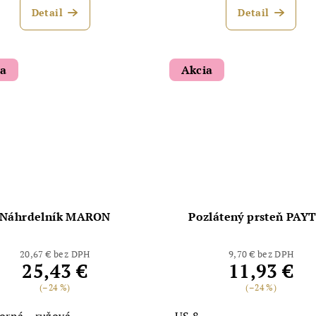
Detail
Detail
ia
Akcia
Náhrdelník MARON
Pozlátený prsteň PAY
20,67 € bez DPH
9,70 € bez DPH
25,43 €
11,93 €
(–24 %)
(–24 %)
borná
ružová
US 8