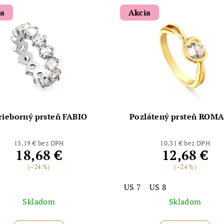
ia
Akcia
rieborný prsteň FABIO
Pozlátený prsteň ROM
15,19 € bez DPH
10,31 € bez DPH
18,68 €
12,68 €
(–24 %)
(–24 %)
US 7
US 8
Skladom
Skladom