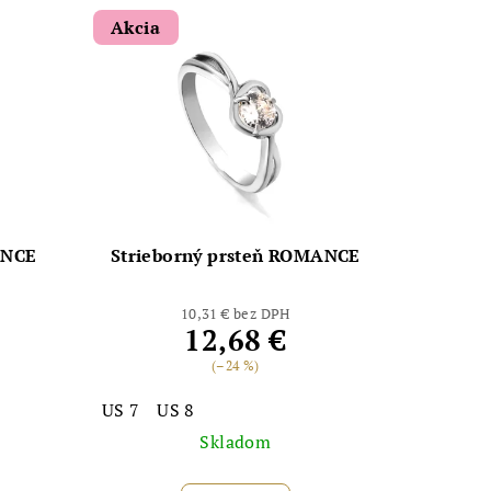
Akcia
ANCE
Strieborný prsteň ROMANCE
10,31 € bez DPH
12,68 €
(–24 %)
US 7
US 8
Skladom