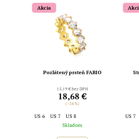
Akcia
Akc
Pozlátený prsteň FABIO
St
15,19 € bez DPH
18,68 €
(–24 %)
US 6
US 7
US 8
US 7
Skladom