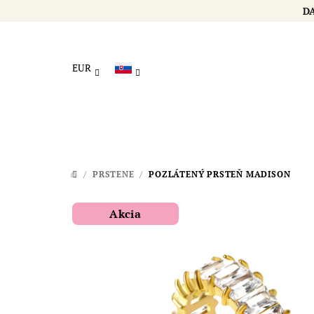
Prejsť
na
obsah
EUR
/
PRSTENE
/
POZLÁTENÝ PRSTEŇ MADISON
DOMOV
Akcia