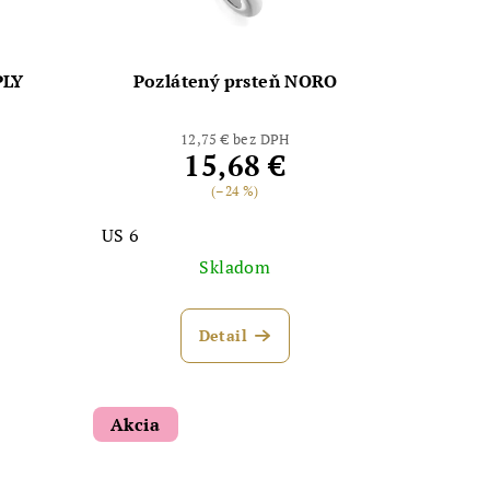
PLY
Pozlátený prsteň NORO
12,75 € bez DPH
15,68 €
(–24 %)
US 6
Skladom
Detail
Akcia