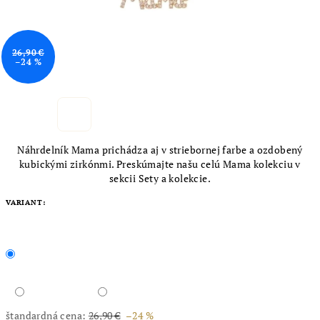
26,90 €
–24 %
Náhrdelník Mama prichádza aj v striebornej farbe a ozdobený
kubickými zirkónmi. Preskúmajte našu celú Mama kolekciu v
sekcii Sety a kolekcie.
VARIANT:
štandardná cena:
26,90 €
–24 %