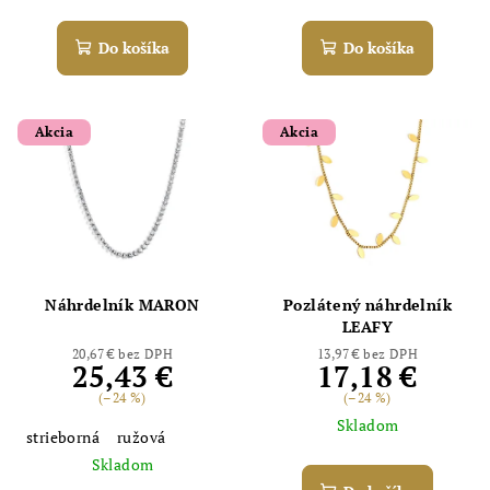
Do košíka
Do košíka
Akcia
Akcia
Náhrdelník MARON
Pozlátený náhrdelník
LEAFY
20,67 € bez DPH
13,97 € bez DPH
25,43 €
17,18 €
(–24 %)
(–24 %)
Skladom
strieborná
ružová
Skladom