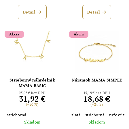
Detail
Detail
Akcia
Akcia
Strieborný náhrdelník
Náramok MAMA SIMPLE
MAMA BASIC
25,95 € bez DPH
15,19 € bez DPH
31,92 €
18,68 €
(–20 %)
(–24 %)
strieborná
zlatá
strieborná
ružové zla
Skladom
Skladom