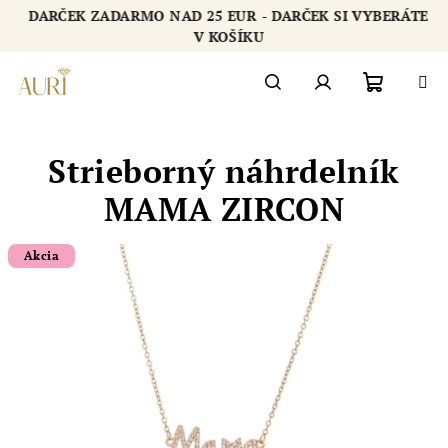
Prejsť
DARČEK ZADARMO NAD 25 EUR - DARČEK SI VYBERÁTE
na
Chatbot šperkovnice AURI
V KOŠÍKU
obsah
Nákupn
Hľadať
Prihlásenie
Strieborný náhrdelník
košík
MAMA ZIRCON
Akcia