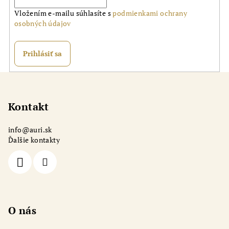
Vložením e-mailu súhlasíte s
podmienkami ochrany
osobných údajov
Prihlásiť sa
Z
á
p
Kontakt
ä
info
@
auri.sk
t
Ďalšie kontakty
i
e
O nás