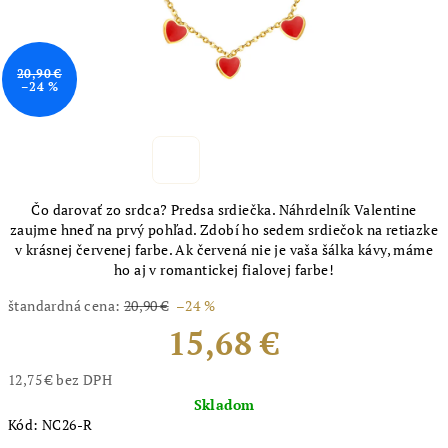
20,90 €
–24 %
Čo darovať zo srdca? Predsa srdiečka. Náhrdelník Valentine
zaujme hneď na prvý pohľad. Zdobí ho sedem srdiečok na retiazke
v krásnej červenej farbe. Ak červená nie je vaša šálka kávy, máme
ho aj v romantickej fialovej farbe!
štandardná cena:
20,90 €
–24 %
15,68 €
12,75 € bez DPH
Jednotková
Skladom
cena:
Kód:
NC26-R