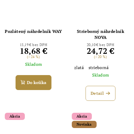
Pozlátený náhrdelník WAY
Strieborný náhrdelník
Odoslať
NOVA
Powered by chaterimo
15,19 € bez DPH
20,10 € bez DPH
18,68 €
24,72 €
(–24 %)
(–20 %)
Skladom
zlatá
strieborná
Skladom
Do košíka
Detail
Akcia
Akcia
Novinka