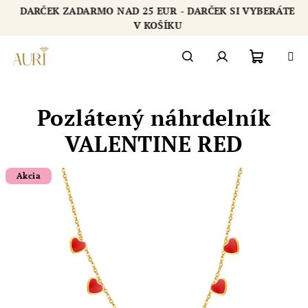
Prejsť
DARČEK ZADARMO NAD 25 EUR - DARČEK SI VYBERÁTE
na
Chatbot šperkovnice AURI
V KOŠÍKU
obsah
Nákupn
Hľadať
Prihlásenie
Pozlátený náhrdelník
košík
VALENTINE RED
Akcia