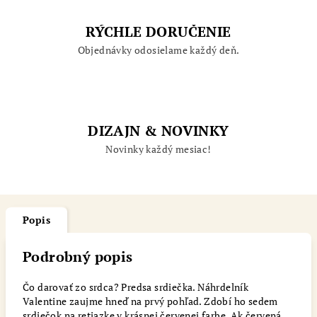
RÝCHLE DORUČENIE
Objednávky odosielame každý deň.
DIZAJN & NOVINKY
Novinky každý mesiac!
Popis
Podrobný popis
Čo darovať zo srdca? Predsa srdiečka. Náhrdelník
Valentine zaujme hneď na prvý pohľad. Zdobí ho sedem
srdiečok na retiazke v krásnej červenej farbe. Ak červená