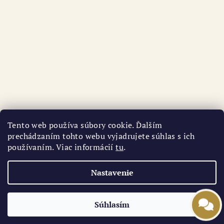
Tento web používa súbory cookie. Ďalším
prechádzaním tohto webu vyjadrujete súhlas s ich
používaním. Viac informácií
tu
.
Sledovať na Instagrame
Nastavenie
Copyright 2026
AURI
. Všetky práva vyhradené.
Súhlasím
Vytvoril Shoptet