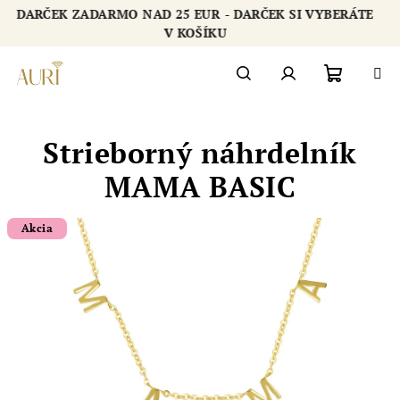
Prejsť
DARČEK ZADARMO NAD 25 EUR - DARČEK SI VYBERÁTE
na
Chatbot šperkovnice AURI
V KOŠÍKU
obsah
Nákupn
Hľadať
Prihlásenie
Strieborný náhrdelník
košík
MAMA BASIC
Akcia