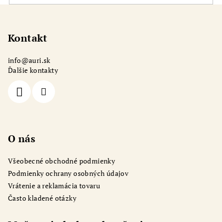
Z
á
p
Kontakt
ä
info
@
auri.sk
t
Ďalšie kontakty
i
e
O nás
Všeobecné obchodné podmienky
Podmienky ochrany osobných údajov
Vrátenie a reklamácia tovaru
Často kladené otázky