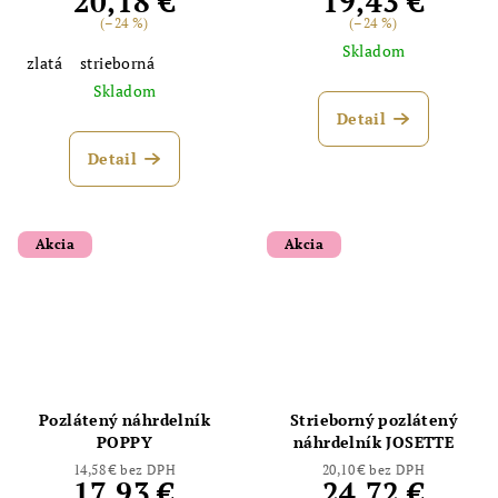
20,18 €
19,43 €
(–24 %)
(–24 %)
Skladom
zlatá
strieborná
Skladom
Detail
Detail
Akcia
Akcia
Pozlátený náhrdelník
Strieborný pozlátený
POPPY
náhrdelník JOSETTE
14,58 € bez DPH
20,10 € bez DPH
17,93 €
24,72 €