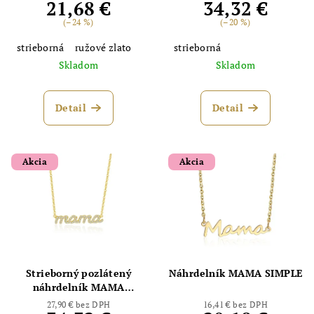
21,68 €
34,32 €
(–24 %)
(–20 %)
strieborná
ružové zlato
strieborná
Skladom
Skladom
Detail
Detail
Akcia
Akcia
Strieborný pozlátený
Náhrdelník MAMA SIMPLE
náhrdelník MAMA
LUXURY SMALL
27,90 € bez DPH
16,41 € bez DPH