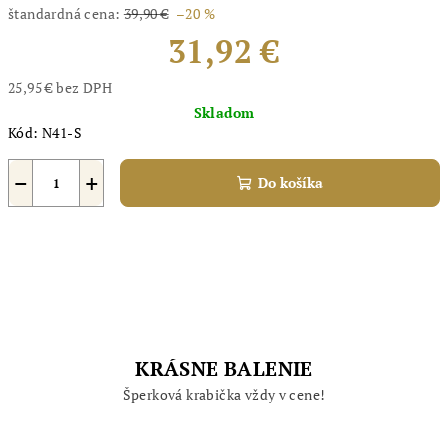
štandardná cena:
39,90 €
–20 %
31,92 €
25,95 € bez DPH
Jednotková
Skladom
cena:
Kód:
N41-S
−
+
Do košíka
KRÁSNE BALENIE
Šperková krabička vždy v cene!