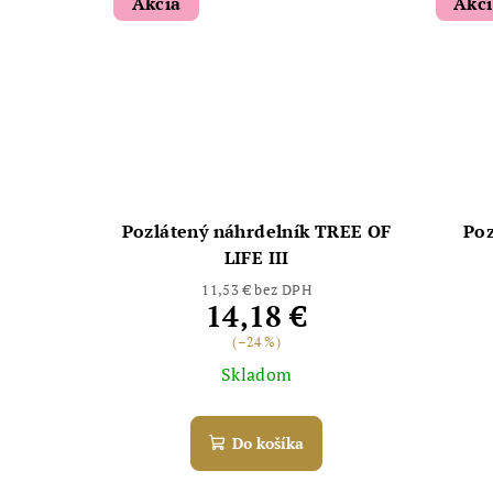
Akcia
Akc
Pozlátený náhrdelník TREE OF
Poz
LIFE III
11,53 € bez DPH
14,18 €
(–24 %)
Skladom
Do košíka