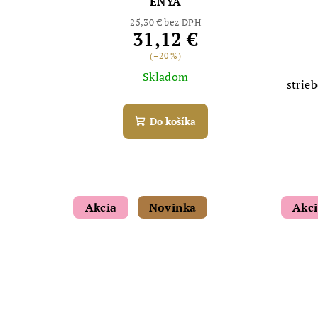
ENYA
25,30 € bez DPH
31,12 €
(–20 %)
Skladom
strie
Do košíka
Akcia
Novinka
Akc