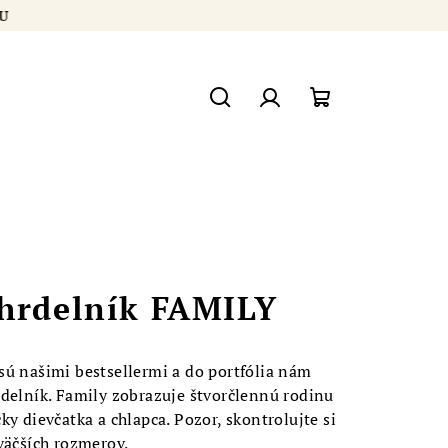
ÍKU
Hľadať
Prihlásenie
Nákupný
košík
hrdelník FAMILY
sú našimi bestsellermi a do portfólia nám
rdelník. Family zobrazuje štvorčlennú rodinu
y dievčatka a chlapca. Pozor, skontrolujte si
väčších rozmerov.