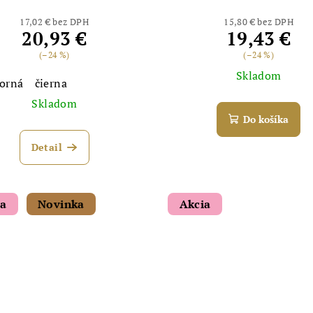
17,02 € bez DPH
15,80 € bez DPH
20,93 €
19,43 €
(–24 %)
(–24 %)
Skladom
borná
čierna
Skladom
Do košíka
Detail
ia
Novinka
Akcia