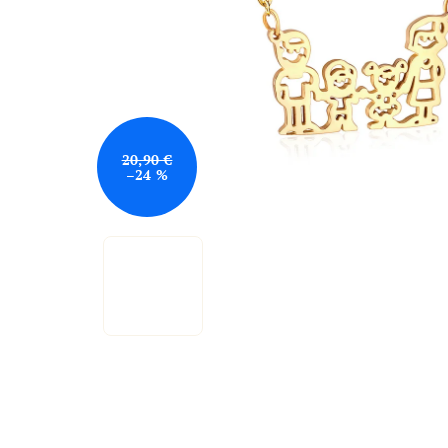
20,90 €
–24 %