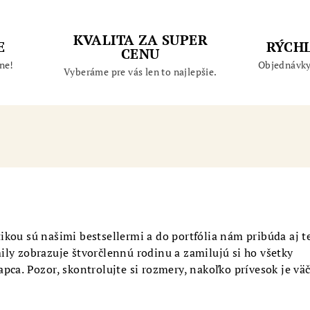
KVALITA ZA SUPER
E
RÝCH
CENU
ne!
Objednávky
Vyberáme pre vás len to najlepšie.
ikou sú našimi bestsellermi a do portfólia nám pribúda aj t
ily zobrazuje štvorčlennú rodinu a zamilujú si ho všetky
pca. Pozor, skontrolujte si rozmery, nakoľko prívesok je vä