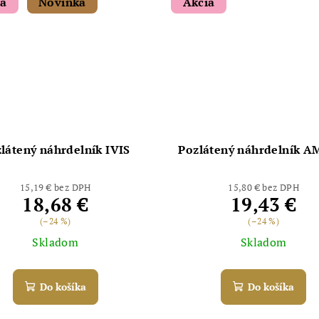
ia
Novinka
Akcia
látený náhrdelník IVIS
Pozlátený náhrdelník A
15,19 € bez DPH
15,80 € bez DPH
18,68 €
19,43 €
(–24 %)
(–24 %)
Skladom
Skladom
Do košíka
Do košíka