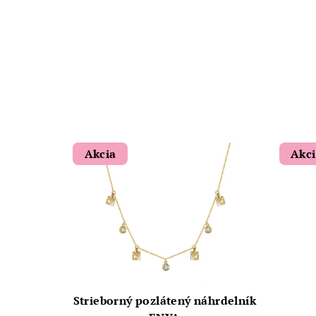
Akcia
Akc
Strieborný pozlátený náhrdelník