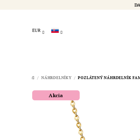
Prejsť
na
obsah
EUR
/
NÁHRDELNÍKY
/
POZLÁTENÝ NÁHRDELNÍK FA
DOMOV
Akcia