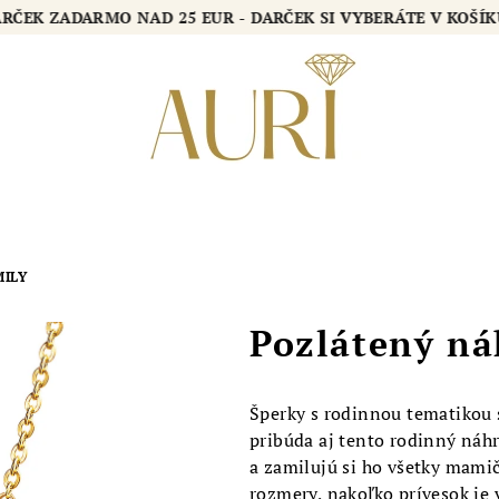
DARČEK ZADARMO NAD 25 EUR - DARČEK SI VYBERÁTE V KOŠ
MILY
Pozlátený ná
Šperky s rodinnou tematikou 
pribúda aj tento rodinný náh
a zamilujú si ho všetky mamičk
rozmery, nakoľko prívesok je 