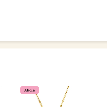
bot šperkovnice AURI
Akcia