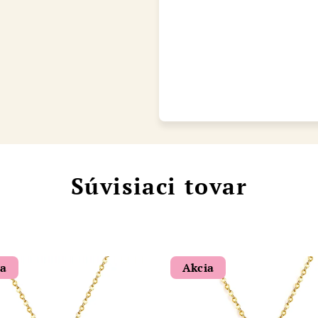
Chat
Súvisiaci tovar
ia
Akcia