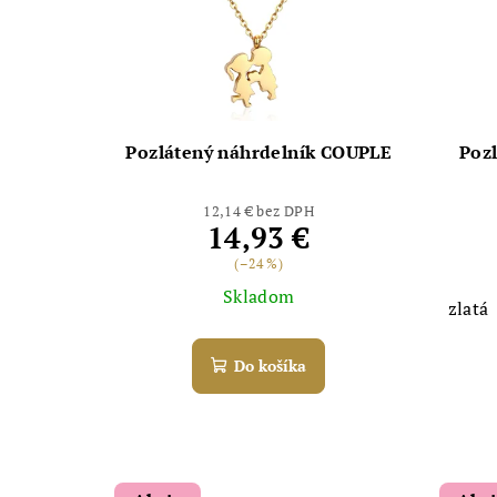
Pozlátený náhrdelník COUPLE
Poz
12,14 € bez DPH
14,93 €
(–24 %)
Skladom
zlatá
Do košíka