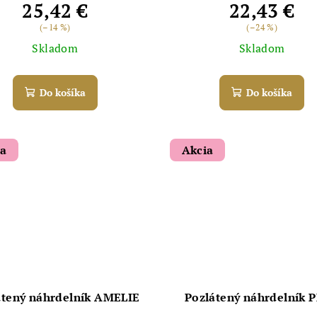
25,42 €
22,43 €
(–14 %)
(–24 %)
Skladom
Skladom
Do košíka
Do košíka
ia
Akcia
átený náhrdelník AMELIE
Pozlátený náhrdelník 