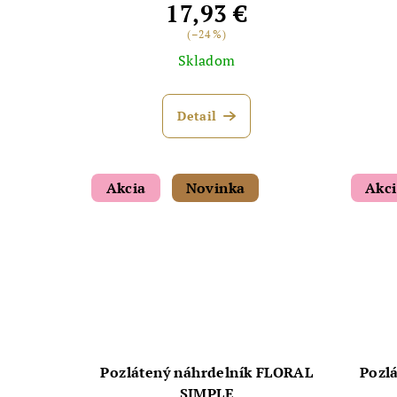
17,93 €
(–24 %)
Skladom
Detail
Akcia
Novinka
Akc
Pozlátený náhrdelník FLORAL
Pozl
SIMPLE