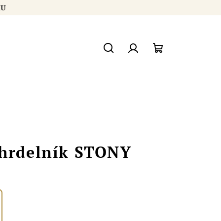
ÍKU
Hľadať
Prihlásenie
Nákupný
košík
áhrdelník STONY