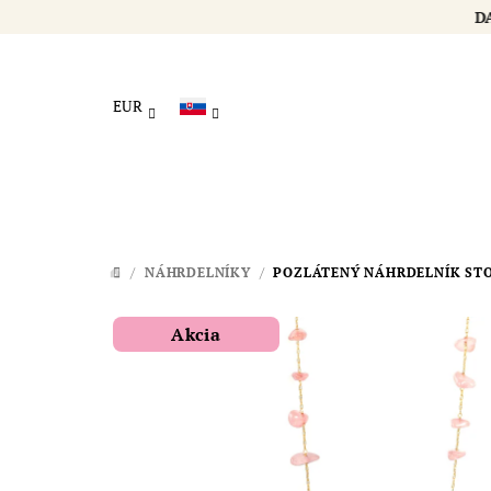
Prejsť
na
obsah
EUR
/
NÁHRDELNÍKY
/
POZLÁTENÝ NÁHRDELNÍK ST
DOMOV
Akcia