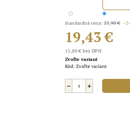
štandardná cena:
25,90 €
–2
19,43 €
15,80 € bez DPH
Jednotková
Zvoľte variant
cena:
Kód:
Zvoľte variant
−
+