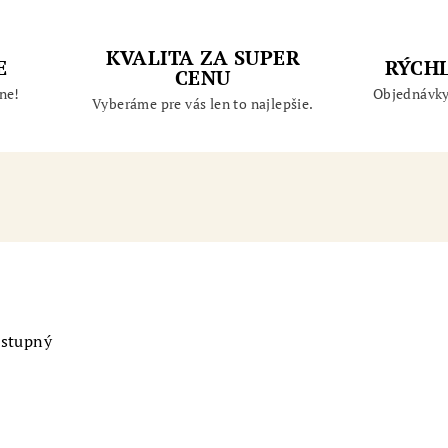
KVALITA ZA SUPER
E
RÝCH
CENU
ne!
Objednávky
Vyberáme pre vás len to najlepšie.
ostupný