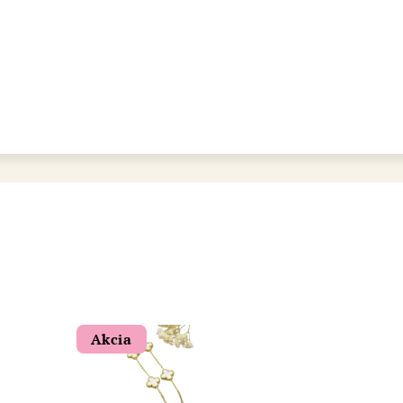
bot šperkovnice AURI
Akcia