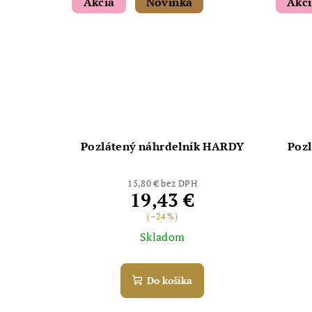
Akcia
Novinka
Akc
Pozlátený náhrdelník HARDY
Pozl
15,80 € bez DPH
19,43 €
(–24 %)
Skladom
Do košíka