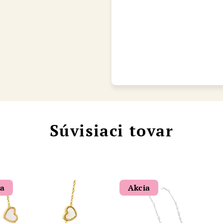
Chat
Súvisiaci tovar
ia
Akcia