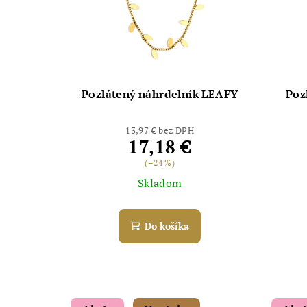
Pozlátený náhrdelník LEAFY
Poz
13,97 € bez DPH
17,18 €
(–24 %)
Skladom
Do košíka