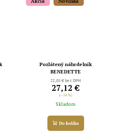
Akcia
Novinka
k
Pozlátený náhrdelník
BENEDETTE
22,05 € bez DPH
27,12 €
(–14 %)
Skladom
Do košíka