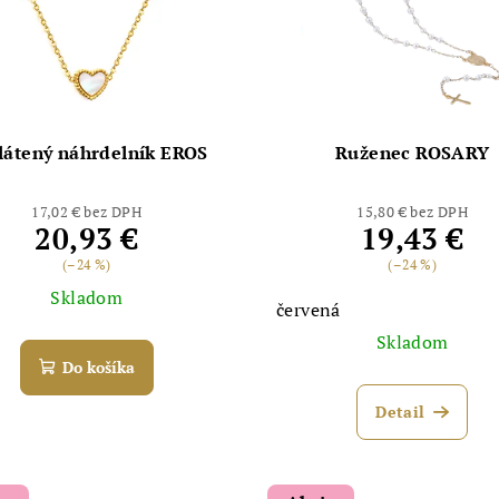
látený náhrdelník EROS
Ruženec ROSARY
17,02 € bez DPH
15,80 € bez DPH
20,93 €
19,43 €
(–24 %)
(–24 %)
Skladom
červená
Skladom
Do košíka
Detail