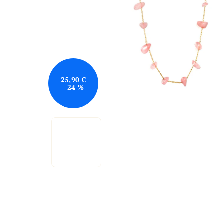
25,90 €
–24 %