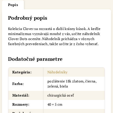
Popis
Podrobný popis
Kolekcia Clover sa rozrastá o ďalší krásny kúsok. A keďže
minimalizmus vyznávajú mnohé z vás, určite náhrdelník
Clover Dots oceníte. Náhrdelník prichádza v rôznych
farebných prevedeniach, takže určite je z čoho vyberať.
Dodatočné parametre
Kategória
:
Náhrdelníky
pozlátenie 18k zlatom, čierna,
Farba
:
zelená, biela
Materiál
:
chirurgická oceľ
Rozmery
:
40 + 5 cm