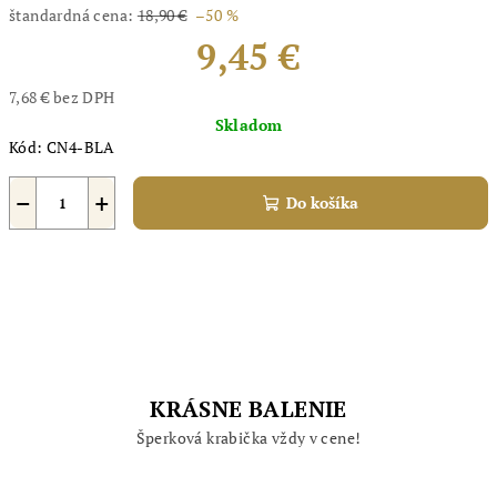
štandardná cena:
18,90 €
–50 %
9,45 €
7,68 € bez DPH
Jednotková
Skladom
cena:
Kód:
CN4-BLA
−
+
Do košíka
KRÁSNE BALENIE
Šperková krabička vždy v cene!