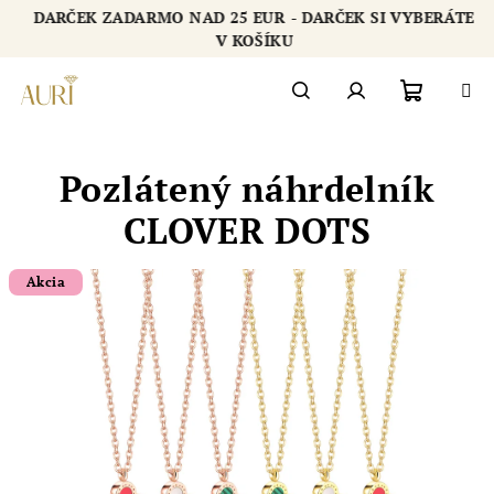
Prejsť
DARČEK ZADARMO NAD 25 EUR - DARČEK SI VYBERÁTE
na
Chatbot šperkovnice AURI
V KOŠÍKU
obsah
Nákupn
Hľadať
Prihlásenie
Pozlátený náhrdelník
košík
CLOVER DOTS
Akcia