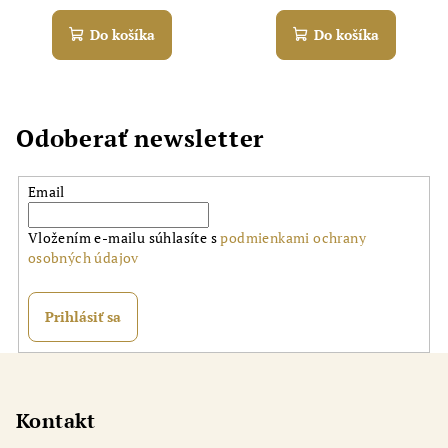
Do košíka
Do košíka
Odoberať newsletter
Email
Vložením e-mailu súhlasíte s
podmienkami ochrany
osobných údajov
Prihlásiť sa
Z
á
p
Kontakt