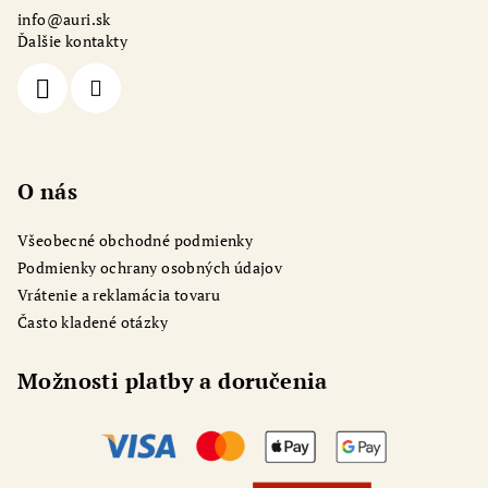
ä
info
@
auri.sk
t
Ďalšie kontakty
i
e
O nás
Všeobecné obchodné podmienky
Podmienky ochrany osobných údajov
Vrátenie a reklamácia tovaru
Často kladené otázky
Možnosti platby a doručenia