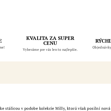
KVALITA ZA SUPER
E
RÝCH
CENU
ne!
Objednávky
Vyberáme pre vás len to najlepšie.
e stálicou v podobe kolekcie Milly, ktorú však posilní nová