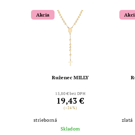
Akcia
Akc
Ruženec MILLY
R
15,80 € bez DPH
19,43 €
(–24 %)
strieborná
zlatá
Skladom