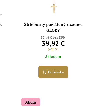
k
Strieborný pozlátený ruženec
GLORY
32,46 € bez DPH
39,92 €
(–20 %)
Skladom
Do košíka
Akcia