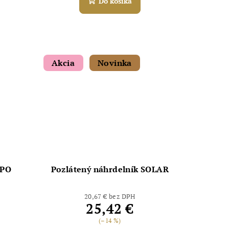
Do košíka
Akcia
Novinka
YPO
Pozlátený náhrdelník SOLAR
20,67 € bez DPH
25,42 €
(–14 %)