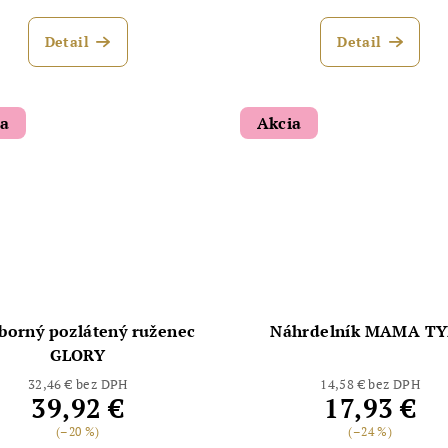
Detail
Detail
ia
Akcia
eborný pozlátený ruženec
Náhrdelník MAMA T
GLORY
32,46 € bez DPH
14,58 € bez DPH
39,92 €
17,93 €
(–20 %)
(–24 %)