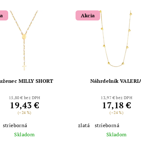
ia
Akcia
uženec MILLY SHORT
Náhrdelník VALERI
15,80 € bez DPH
13,97 € bez DPH
19,43 €
17,18 €
(–24 %)
(–24 %)
strieborná
zlatá
strieborná
Skladom
Skladom