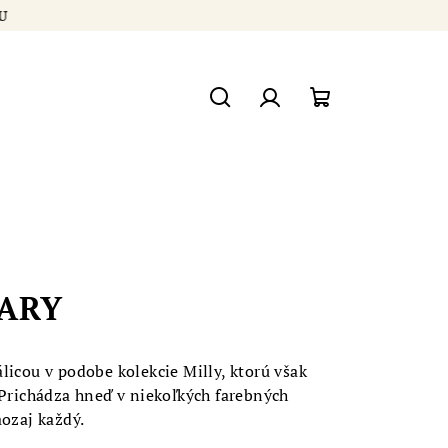
ÍKU
Hľadať
Prihlásenie
Nákupný
košík
SARY
licou v podobe kolekcie Milly, ktorú však
 Prichádza hneď v niekoľkých farebných
aozaj každý.