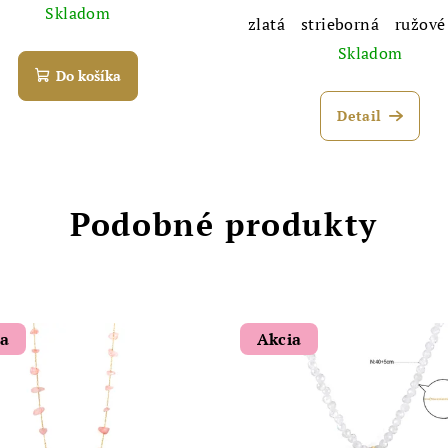
Skladom
zlatá
strieborná
ružové
Skladom
Do košíka
Detail
Podobné produkty
ia
Akcia