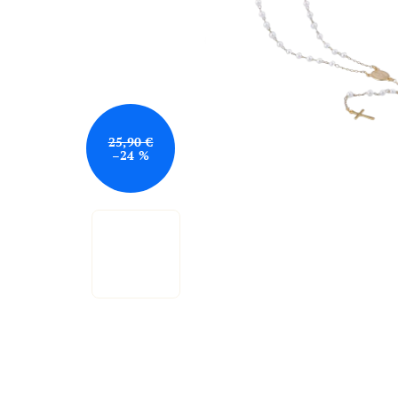
25,90 €
–24 %