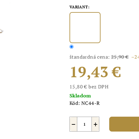
VARIANT:
štandardná cena:
25,90 €
–2
19,43 €
15,80 € bez DPH
Jednotková
Skladom
cena:
Kód:
NC44-R
−
+