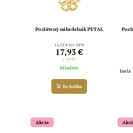
Pozlátený náhrdelník PETAL
Pozl
14,58 € bez DPH
17,93 €
(–24 %)
Skladom
biela
Do košíka
Akcia
Akc