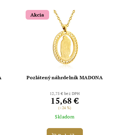
Akcia
A
Pozlátený náhrdelník MADONA
12,75 € bez DPH
15,68 €
(–24 %)
Skladom