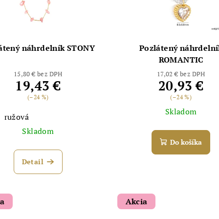
átený náhrdelník STONY
Pozlátený náhrdelní
ROMANTIC
15,80 € bez DPH
17,02 € bez DPH
19,43 €
20,93 €
(–24 %)
(–24 %)
Skladom
ružová
Skladom
Do košíka
Detail
ia
Akcia