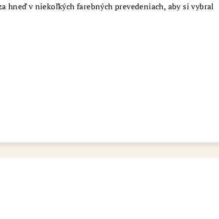
za hneď v niekoľkých farebných prevedeniach, aby si vybral
bot šperkovnice AURI