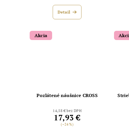
Detail
Akcia
Akc
Pozlátené náušnice CROSS
Stri
14,58 € bez DPH
17,93 €
(–24 %)