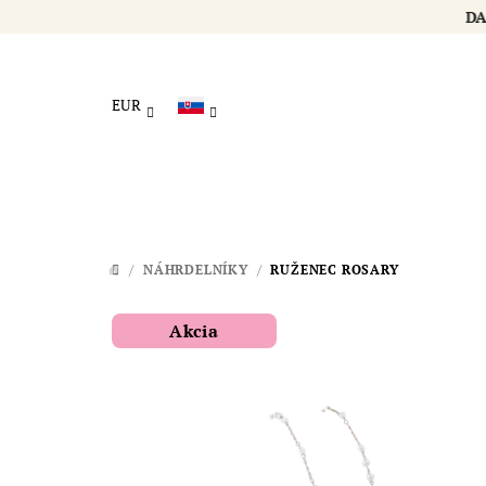
Prejsť
na
obsah
EUR
/
NÁHRDELNÍKY
/
RUŽENEC ROSARY
DOMOV
Akcia