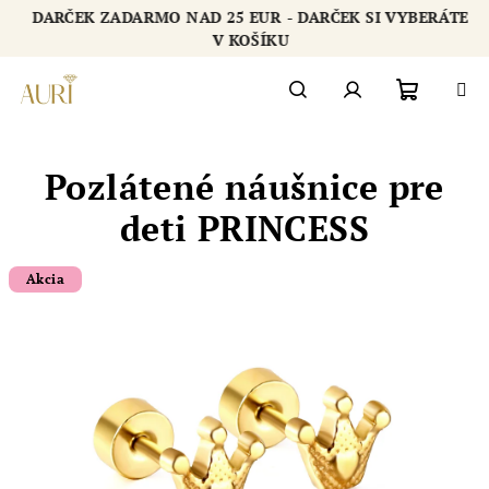
Prejsť
DARČEK ZADARMO NAD 25 EUR - DARČEK SI VYBERÁTE
na
Chatbot šperkovnice AURI
V KOŠÍKU
obsah
Nákupn
Hľadať
Prihlásenie
Pozlátené náušnice pre
košík
deti PRINCESS
Akcia