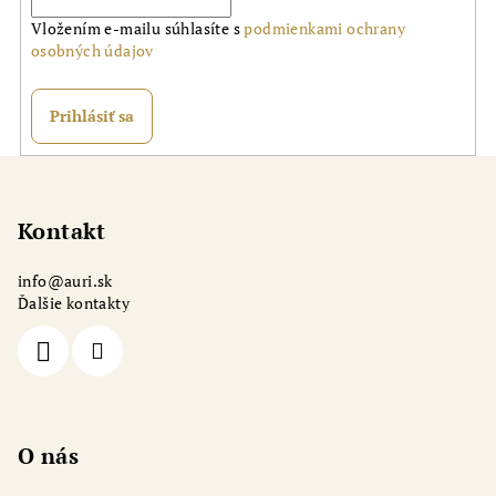
Vložením e-mailu súhlasíte s
podmienkami ochrany
osobných údajov
Prihlásiť sa
Z
á
p
Kontakt
ä
info
@
auri.sk
t
Ďalšie kontakty
i
e
O nás