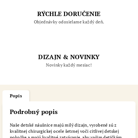
RÝCHLE DORUČENIE
Objednávky odosielame každý deň.
DIZAJN & NOVINKY
Novinky každý mesiac!
Popis
Podrobný popis
Naše detské náušnice majú milý dizajn, vyrobené sú z
kvalitnej chirurgickej ocele šetrnej voči citlivej detskej
pokožke a majú kvalitné zatváranie, aby vašim detičkám