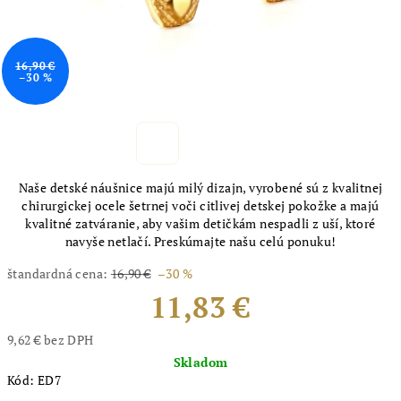
16,90 €
–30 %
Naše detské náušnice majú milý dizajn, vyrobené sú z kvalitnej
chirurgickej ocele šetrnej voči citlivej detskej pokožke a majú
kvalitné zatváranie, aby vašim detičkám nespadli z uší, ktoré
navyše netlačí. Preskúmajte našu celú ponuku!
štandardná cena:
16,90 €
–30 %
11,83 €
9,62 € bez DPH
Jednotková
Skladom
cena:
Kód:
ED7