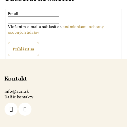
Email
Vložením e-mailu súhlasíte s
podmienkami ochrany
osobných údajov
Prihlásiť sa
Z
á
p
Kontakt
ä
info
@
auri.sk
t
Ďalšie kontakty
i
e