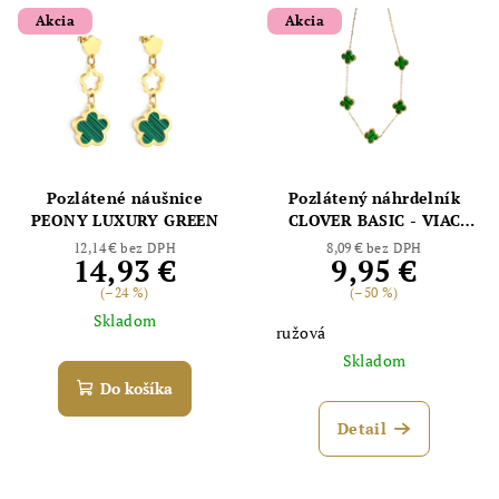
Akcia
Akcia
Pozlátené náušnice
Pozlátený náhrdelník
PEONY LUXURY GREEN
CLOVER BASIC - VIAC
FARIEB
12,14 € bez DPH
8,09 € bez DPH
14,93 €
9,95 €
(–24 %)
(–50 %)
Skladom
ružová
Skladom
Do košíka
Detail