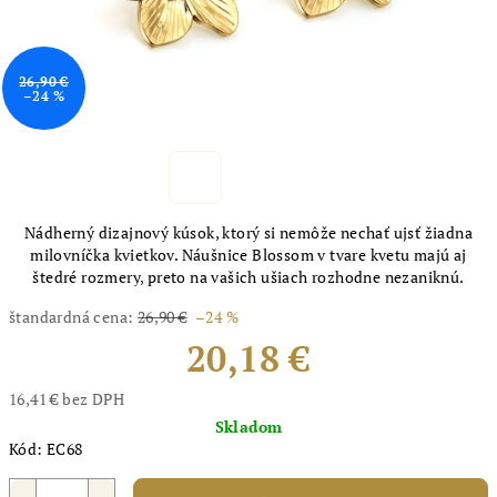
26,90 €
–24 %
Nádherný dizajnový kúsok, ktorý si nemôže nechať ujsť žiadna
milovníčka kvietkov. Náušnice Blossom v tvare kvetu majú aj
štedré rozmery, preto na vašich ušiach rozhodne nezaniknú.
štandardná cena:
26,90 €
–24 %
20,18 €
16,41 € bez DPH
Jednotková
Skladom
cena:
Kód:
EC68