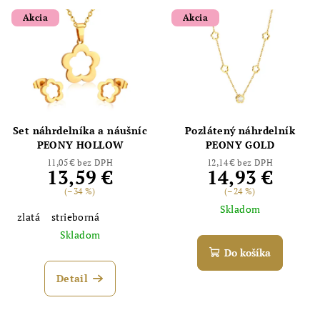
Akcia
Akcia
Set náhrdelníka a náušníc
Pozlátený náhrdelník
PEONY HOLLOW
PEONY GOLD
11,05 € bez DPH
12,14 € bez DPH
13,59 €
14,93 €
(–34 %)
(–24 %)
Skladom
zlatá
strieborná
Skladom
Do košíka
Detail