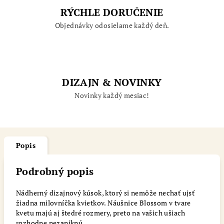
RÝCHLE DORUČENIE
Objednávky odosielame každý deň.
DIZAJN & NOVINKY
Novinky každý mesiac!
Popis
Podrobný popis
Nádherný dizajnový kúsok, ktorý si nemôže nechať ujsť
žiadna milovníčka kvietkov. Náušnice Blossom v tvare
kvetu majú aj štedré rozmery, preto na vašich ušiach
rozhodne nezaniknú.