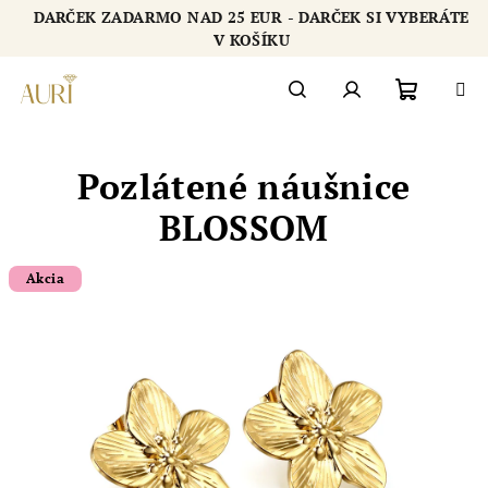
Prejsť
DARČEK ZADARMO NAD 25 EUR - DARČEK SI VYBERÁTE
na
Chatbot šperkovnice AURI
V KOŠÍKU
obsah
Nákupn
Hľadať
Prihlásenie
Pozlátené náušnice
košík
BLOSSOM
Akcia