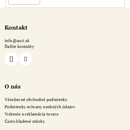
Z
á
p
Kontakt
ä
info
@
auri.sk
t
Ďalšie kontakty
i
e
O nás
Všeobecné obchodné podmienky
Podmienky ochrany osobných údajov
Vrátenie a reklamácia tovaru
Často kladené otázky