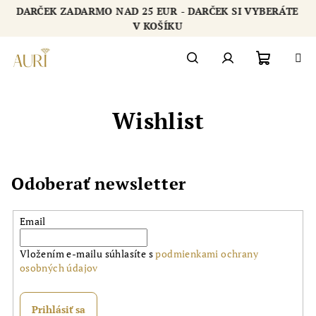
Prejsť
DARČEK ZADARMO NAD 25 EUR - DARČEK SI VYBERÁTE
na
Chatbot šperkovnice AURI
V KOŠÍKU
obsah
Nákupn
Hľadať
Prihlásenie
Wishlist
košík
Odoberať newsletter
Email
Vložením e-mailu súhlasíte s
podmienkami ochrany
osobných údajov
Prihlásiť sa