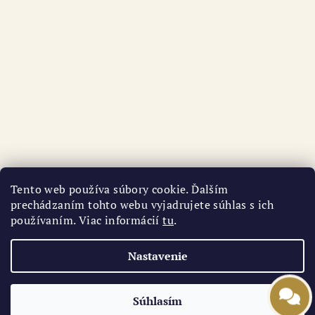
Tento web používa súbory cookie. Ďalším
prechádzaním tohto webu vyjadrujete súhlas s ich
používaním. Viac informácií
tu
.
Sledovať na Instagrame
Nastavenie
Copyright 2026
AURI
. Všetky práva vyhradené.
Súhlasím
Vytvoril Shoptet