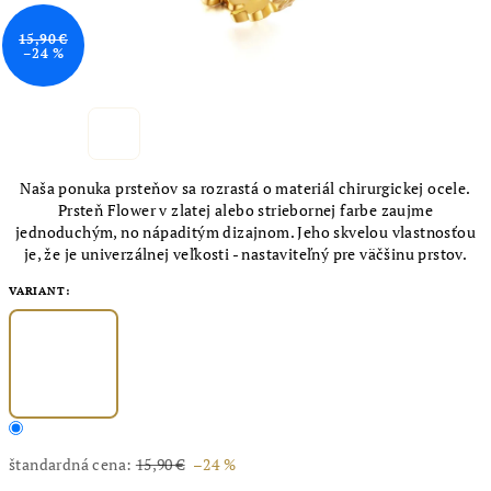
15,90 €
–24 %
Naša ponuka prsteňov sa rozrastá o materiál chirurgickej ocele.
Prsteň Flower v zlatej alebo striebornej farbe zaujme
jednoduchým, no nápaditým dizajnom. Jeho skvelou vlastnosťou
je, že je univerzálnej veľkosti - nastaviteľný pre väčšinu prstov.
VARIANT:
štandardná cena:
15,90 €
–24 %