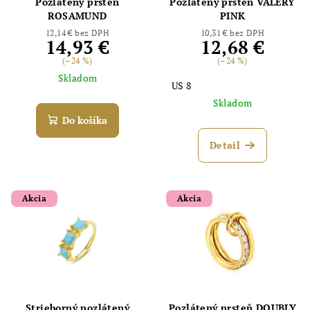
Pozlátený prsteň
Pozlátený prsteň VALERY
ROSAMUND
PINK
12,14 € bez DPH
10,31 € bez DPH
14,93 €
12,68 €
(–24 %)
(–24 %)
Skladom
US 8
Skladom
Do košíka
Detail
Akcia
Akcia
Strieborný pozlátený
Pozlátený prsteň DOUBLY