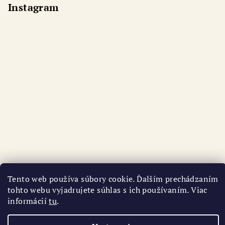
Instagram
Tento web používa súbory cookie. Ďalším prechádzaním
Sledovať na Instagrame
tohto webu vyjadrujete súhlas s ich používaním. Viac
informácií
tu
.
Copyright 2026
AURI
. Všetky práva vyhradené.