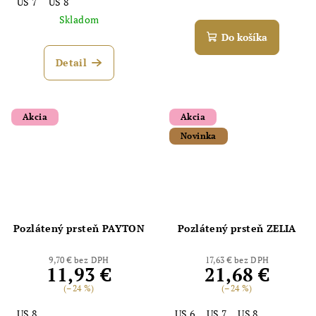
US 7
US 8
Skladom
Do košíka
Detail
Akcia
Akcia
Novinka
Pozlátený prsteň PAYTON
Pozlátený prsteň ZELIA
9,70 € bez DPH
17,63 € bez DPH
11,93 €
21,68 €
(–24 %)
(–24 %)
US 8
US 6
US 7
US 8