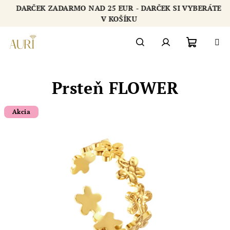
Prejsť
DARČEK ZADARMO NAD 25 EUR - DARČEK SI VYBERÁTE
na
Chatbot šperkovnice AURI
V KOŠÍKU
obsah
Nákupn
Hľadať
Prihlásenie
Prsteň FLOWER
košík
Akcia